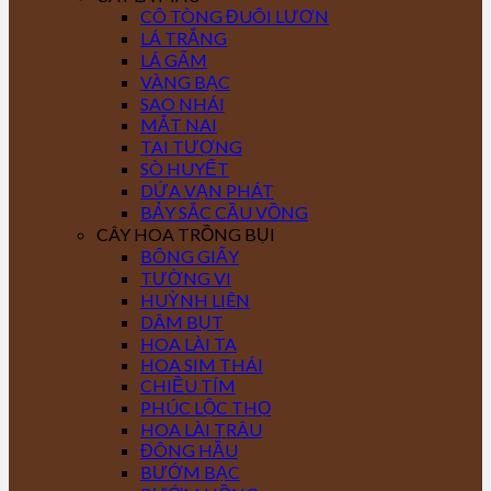
CÔ TÒNG ĐUÔI LƯƠN
LÁ TRẮNG
LÁ GẤM
VÀNG BẠC
SAO NHÁI
MẮT NAI
TAI TƯỢNG
SÒ HUYẾT
DỨA VẠN PHÁT
BẢY SẮC CẦU VỒNG
CÂY HOA TRỒNG BỤI
BÔNG GIẤY
TƯỜNG VI
HUỲNH LIÊN
DÂM BỤT
HOA LÀI TA
HOA SIM THÁI
CHIỀU TÍM
PHÚC LỘC THỌ
HOA LÀI TRÂU
ĐÔNG HẦU
BƯỚM BẠC