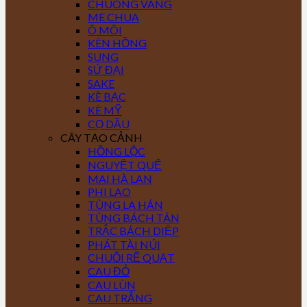
CHUÔNG VÀNG
ME CHUA
Ô MÔI
KÈN HỒNG
SUNG
SỨ ĐẠI
SAKE
KÈ BẠC
KÈ MỸ
CỌ DẦU
CÂY TẠO CẢNH
HỒNG LỘC
NGUYỆT QUẾ
MAI HÀ LAN
PHI LAO
TÙNG LA HÁN
TÙNG BÁCH TÁN
TRẮC BÁCH DIỆP
PHÁT TÀI NÚI
CHUỐI RẼ QUẠT
CAU ĐỎ
CAU LÙN
CAU TRẮNG