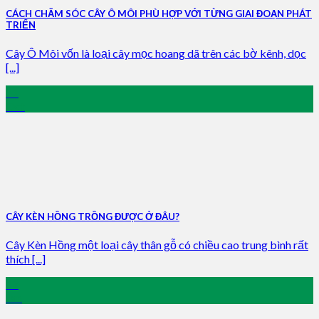
CÁCH CHĂM SÓC CÂY Ô MÔI PHÙ HỢP VỚI TỪNG GIAI ĐOẠN PHÁT
TRIỂN
Cây Ô Môi vốn là loại cây mọc hoang dã trên các bờ kênh, dọc
[...]
11
Oct
CÂY KÈN HỒNG TRỒNG ĐƯỢC Ở ĐÂU?
Cây Kèn Hồng một loại cây thân gỗ có chiều cao trung bình rất
thích [...]
12
Jan