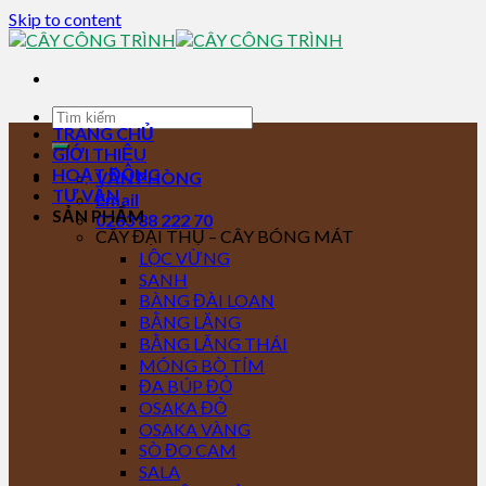
Skip to content
TRANG CHỦ
GIỚI THIỆU
HOẠT ĐỘNG
VĂN PHÒNG
TƯ VẤN
Email
SẢN PHẨM
0283 88 222 70
CÂY ĐẠI THỤ – CÂY BÓNG MÁT
LỘC VỪNG
SANH
BÀNG ĐÀI LOAN
BẰNG LĂNG
BẰNG LĂNG THÁI
MÓNG BÒ TÍM
ĐA BÚP ĐỎ
OSAKA ĐỎ
OSAKA VÀNG
SÒ ĐO CAM
SALA