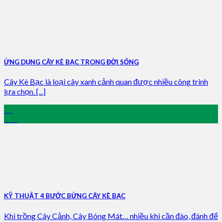
ỨNG DỤNG CÂY KÈ BẠC TRONG ĐỜI SỐNG
Cây Kè Bạc là loại cây xanh cảnh quan được nhiều công trình
lựa chọn. [...]
28
Dec
KỸ THUẬT 4 BƯỚC BỨNG CÂY KÈ BẠC
Khi trồng Cây Cảnh, Cây Bóng Mát… nhiều khi cần đào, đánh để