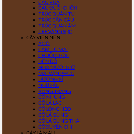
CAU VUA
CAU ĐUÔI CHỒN
TRÚC QUÂN TỬ
TRÚC CẦN CÂU
TRÚC QUAN ÂM
TRE VÀNG SỌC
CÂY VIỀN NỀN
ẮC Ó
CẨM TÚ MAI
CHUỖI NGỌC
DỀN ĐỎ
HOA MƯỜI GIỜ
MAI VẠN PHÚC
DƯƠNG XỈ
NGŨ SẮC
BÔNG TRANG
CỎ NHUNG
CỎ LÁ LẠC
CỎ LÔNG HEO
CỎ LÁ GỪNG
CỎ LÁ GỪNG THÁI
CỎ XUYẾN CHI
CÂY LÁ MÀU