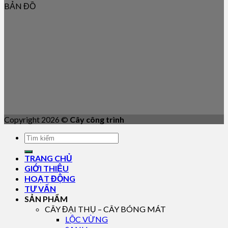
BẢN ĐỒ
Copyright 2026 ©
Cây công trình
TRANG CHỦ
GIỚI THIỆU
HOẠT ĐỘNG
TƯ VẤN
SẢN PHẨM
CÂY ĐẠI THỤ – CÂY BÓNG MÁT
LỘC VỪNG