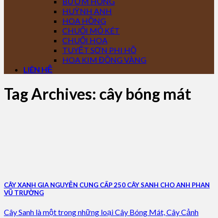
BƯỚM HỒNG
HUỲNH ANH
HOA HỒNG
CHUỐI MỎ KÉT
CHUỐI HOA
TUYẾT SƠN PHI HỒ
HOA KIM ĐỒNG VÀNG
LIÊN HỆ
Tag Archives:
cây bóng mát
CÂY XANH GIA NGUYỄN CUNG CẤP 250 CÂY SANH CHO ANH PHAN
VŨ TRƯỜNG
Cây Sanh là một trong những loại Cây Bóng Mát, Cây Cảnh