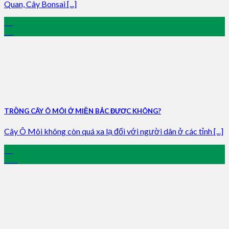
Quan, Cây Bonsai [...]
21
Aug
TRỒNG CÂY Ô MÔI Ở MIỀN BẮC ĐƯỢC KHÔNG?
Cây Ô Môi không còn quá xa lạ đối với người dân ở các tỉnh [...]
26
Oct