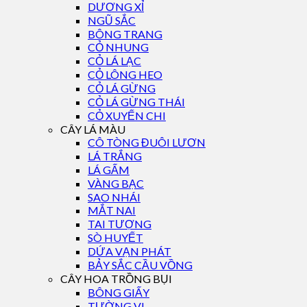
DƯƠNG XỈ
NGŨ SẮC
BÔNG TRANG
CỎ NHUNG
CỎ LÁ LẠC
CỎ LÔNG HEO
CỎ LÁ GỪNG
CỎ LÁ GỪNG THÁI
CỎ XUYẾN CHI
CÂY LÁ MÀU
CÔ TÒNG ĐUÔI LƯƠN
LÁ TRẮNG
LÁ GẤM
VÀNG BẠC
SAO NHÁI
MẮT NAI
TAI TƯỢNG
SÒ HUYẾT
DỨA VẠN PHÁT
BẢY SẮC CẦU VỒNG
CÂY HOA TRỒNG BỤI
BÔNG GIẤY
TƯỜNG VI