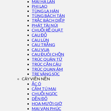
MAI HÀ LAN
PHI LAO
TÙNG LA HÁN
TÙNG BÁCH TÁN
TRẮC BÁCH DIỆP
PHÁT TÀI NÚI
CHUỐI RẼ QUẠT
CAU ĐỎ
CAU LÙN
CAU TRẮNG
CAU VUA
CAU ĐUÔI CHỒN
TRÚC QUÂN TỬ
TRÚC CẦN CÂU
TRÚC QUAN ÂM
TRE VÀNG SỌC
CÂY VIỀN NỀN
ẮC Ó
CẨM TÚ MAI
CHUỖI NGỌC
DỀN ĐỎ
HOA MƯỜI GIỜ
MAI VẠN PHÚC