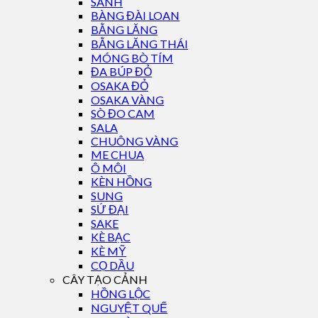
SANH
BÀNG ĐÀI LOAN
BẰNG LĂNG
BẰNG LĂNG THÁI
MÓNG BÒ TÍM
ĐA BÚP ĐỎ
OSAKA ĐỎ
OSAKA VÀNG
SÒ ĐO CAM
SALA
CHUÔNG VÀNG
ME CHUA
Ô MÔI
KÈN HỒNG
SUNG
SỨ ĐẠI
SAKE
KÈ BẠC
KÈ MỸ
CỌ DẦU
CÂY TẠO CẢNH
HỒNG LỘC
NGUYỆT QUẾ