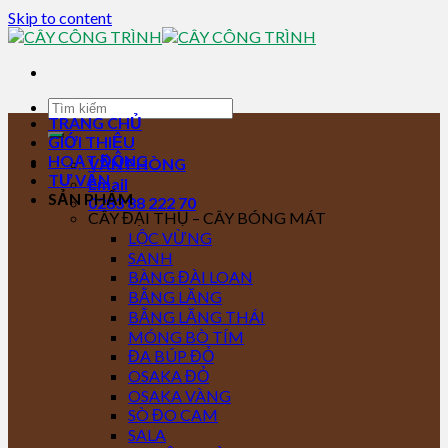
Skip to content
TRANG CHỦ
GIỚI THIỆU
HOẠT ĐỘNG
VĂN PHÒNG
TƯ VẤN
Email
SẢN PHẨM
0283 88 222 70
CÂY ĐẠI THỤ – CÂY BÓNG MÁT
LỘC VỪNG
SANH
BÀNG ĐÀI LOAN
BẰNG LĂNG
BẰNG LĂNG THÁI
MÓNG BÒ TÍM
ĐA BÚP ĐỎ
OSAKA ĐỎ
OSAKA VÀNG
SÒ ĐO CAM
SALA