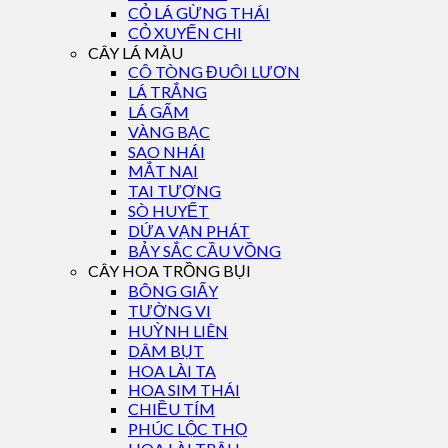
CỎ LÁ GỪNG THÁI
CỎ XUYẾN CHI
CÂY LÁ MÀU
CÔ TÒNG ĐUÔI LƯƠN
LÁ TRẮNG
LÁ GẤM
VÀNG BẠC
SAO NHÁI
MẮT NAI
TAI TƯỢNG
SÒ HUYẾT
DỨA VẠN PHÁT
BẢY SẮC CẦU VỒNG
CÂY HOA TRỒNG BỤI
BÔNG GIẤY
TƯỜNG VI
HUỲNH LIÊN
DÂM BỤT
HOA LÀI TA
HOA SIM THÁI
CHIỀU TÍM
PHÚC LỘC THỌ