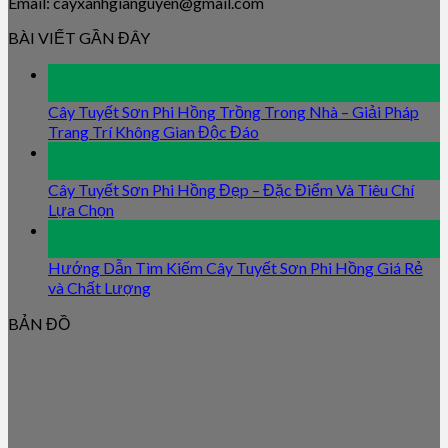
Email: cayxanhgianguyen@gmail.com
BÀI VIẾT GẦN ĐÂY
09
Jan
Cây Tuyết Sơn Phi Hồng Trồng Trong Nhà – Giải Pháp
Trang Trí Không Gian Độc Đáo
09
Jan
Cây Tuyết Sơn Phi Hồng Đẹp – Đặc Điểm Và Tiêu Chí
Lựa Chọn
09
Jan
Hướng Dẫn Tìm Kiếm Cây Tuyết Sơn Phi Hồng Giá Rẻ
và Chất Lượng
BẢN ĐỒ