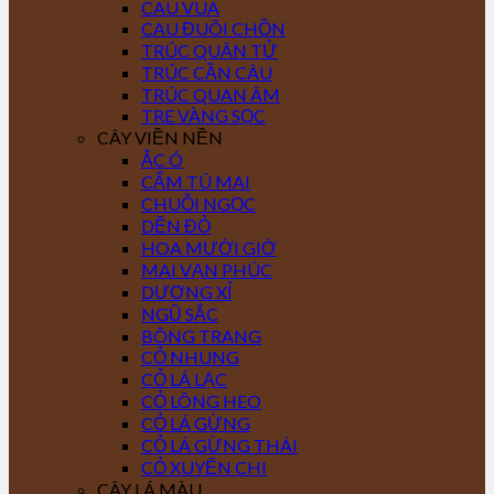
CAU VUA
CAU ĐUÔI CHỒN
TRÚC QUÂN TỬ
TRÚC CẦN CÂU
TRÚC QUAN ÂM
TRE VÀNG SỌC
CÂY VIỀN NỀN
ẮC Ó
CẨM TÚ MAI
CHUỖI NGỌC
DỀN ĐỎ
HOA MƯỜI GIỜ
MAI VẠN PHÚC
DƯƠNG XỈ
NGŨ SẮC
BÔNG TRANG
CỎ NHUNG
CỎ LÁ LẠC
CỎ LÔNG HEO
CỎ LÁ GỪNG
CỎ LÁ GỪNG THÁI
CỎ XUYẾN CHI
CÂY LÁ MÀU