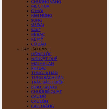
CHUÔNG VÀNG
ME CHUA
Ô MÔI
KÈN HỒNG
SUNG
SỨ ĐẠI
SAKE
KÈ BẠC
KÈ MỸ
CỌ DẦU
CÂY TẠO CẢNH
HỒNG LỘC
NGUYỆT QUẾ
MAI HÀ LAN
PHI LAO
TÙNG LA HÁN
TÙNG BÁCH TÁN
TRẮC BÁCH DIỆP
PHÁT TÀI NÚI
CHUỐI RẼ QUẠT
CAU ĐỎ
CAU LÙN
CAU TRẮNG