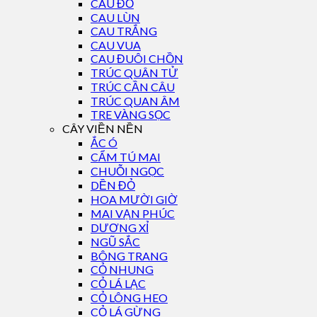
CAU ĐỎ
CAU LÙN
CAU TRẮNG
CAU VUA
CAU ĐUÔI CHỒN
TRÚC QUÂN TỬ
TRÚC CẦN CÂU
TRÚC QUAN ÂM
TRE VÀNG SỌC
CÂY VIỀN NỀN
ẮC Ó
CẨM TÚ MAI
CHUỖI NGỌC
DỀN ĐỎ
HOA MƯỜI GIỜ
MAI VẠN PHÚC
DƯƠNG XỈ
NGŨ SẮC
BÔNG TRANG
CỎ NHUNG
CỎ LÁ LẠC
CỎ LÔNG HEO
CỎ LÁ GỪNG