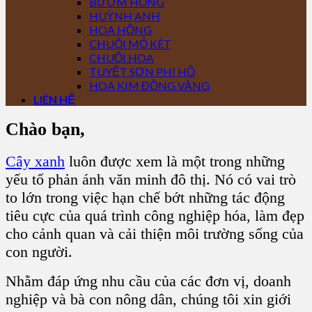
BƯỚM HỒNG
HUỲNH ANH
HOA HỒNG
CHUỐI MỎ KÉT
CHUỐI HOA
TUYẾT SƠN PHI HỒ
HOA KIM ĐỒNG VÀNG
LIÊN HỆ
Chào bạn,
Cây xanh
luôn được xem là một trong những
yếu tố phản ánh văn minh đô thị. Nó có vai trò
to lớn trong việc hạn chế bớt những tác động
tiêu cực của quá trình công nghiệp hóa, làm đẹp
cho cảnh quan và cải thiện môi trường sống của
con người.
Nhằm đáp ứng nhu cầu của các đơn vị, doanh
nghiệp và bà con nông dân, chúng tôi xin giới