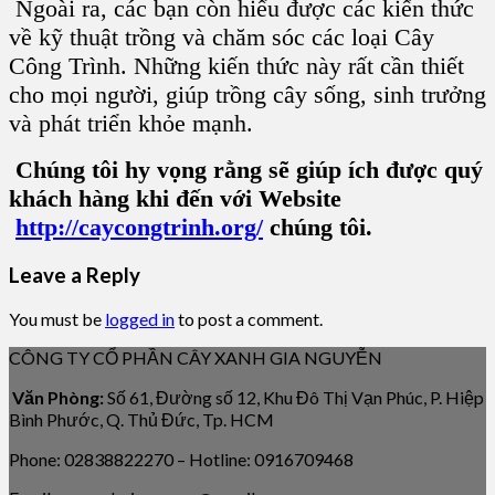
Ngoài ra, các bạn còn hiểu được các kiến thức
về kỹ thuật trồng và chăm sóc các loại Cây
Công Trình. Những kiến thức này rất cần thiết
cho mọi người, giúp trồng cây sống, sinh trưởng
và phát triển khỏe mạnh.
Chúng tôi hy vọng rằng sẽ giúp ích được quý
khách hàng khi đến với Website
http://caycongtrinh.org/
chúng tôi.
Leave a Reply
You must be
logged in
to post a comment.
CÔNG TY CỔ PHẦN CÂY XANH GIA NGUYỄN
Văn Phòng:
Số 61, Đường số 12, Khu Đô Thị Vạn Phúc, P. Hiệp
Bình Phước, Q. Thủ Đức, Tp. HCM
Phone: 02838822270 – Hotline: 0916709468