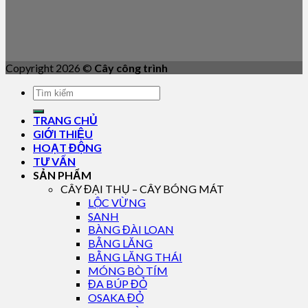
Copyright 2026 ©
Cây công trình
TRANG CHỦ
GIỚI THIỆU
HOẠT ĐỘNG
TƯ VẤN
SẢN PHẨM
CÂY ĐẠI THỤ – CÂY BÓNG MÁT
LỘC VỪNG
SANH
BÀNG ĐÀI LOAN
BẰNG LĂNG
BẰNG LĂNG THÁI
MÓNG BÒ TÍM
ĐA BÚP ĐỎ
OSAKA ĐỎ