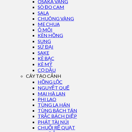
OSAKA VÀNG
SÒ ĐO CAM
SALA
CHUÔNG VÀNG
ME CHUA
Ô MÔI
KÈN HỒNG
SUNG
SỨ ĐẠI
SAKE
KÈ BẠC
KÈ MỸ
CỌ DẦU
CÂY TẠO CẢNH
HỒNG LỘC
NGUYỆT QUẾ
MAI HÀ LAN
PHI LAO
TÙNG LA HÁN
TÙNG BÁCH TÁN
TRẮC BÁCH DIỆP
PHÁT TÀI NÚI
CHUỐI RẼ QUẠT