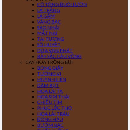
CÔ TÒNG ĐUÔI LƯƠN
LÁ TRẮNG
LÁ GẤM
VÀNG BẠC
SAO NHÁI
MẮT NAI
TAI TƯỢNG
SÒ HUYẾT
DỨA VẠN PHÁT
BẢY SẮC CẦU VỒNG
CÂY HOA TRỒNG BỤI
BÔNG GIẤY
TƯỜNG VI
HUỲNH LIÊN
DÂM BỤT
HOA LÀI TA
HOA SIM THÁI
CHIỀU TÍM
PHÚC LỘC THỌ
HOA LÀI TRÂU
ĐÔNG HẦU
BƯỚM BẠC