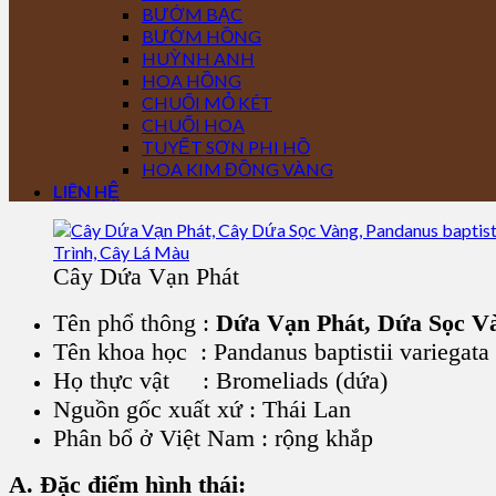
BƯỚM BẠC
BƯỚM HỒNG
HUỲNH ANH
HOA HỒNG
CHUỐI MỎ KÉT
CHUỐI HOA
TUYẾT SƠN PHI HỒ
HOA KIM ĐỒNG VÀNG
LIÊN HỆ
Cây Dứa Vạn Phát
Tên phổ thông :
Dứa Vạn Phát, Dứa Sọc V
Tên khoa học : Pandanus baptistii variegata
Họ thực vật : Bromeliads (dứa)
Nguồn gốc xuất xứ : Thái Lan
Phân bổ ở Việt Nam : rộng khắp
A. Đặc điểm hình thái: