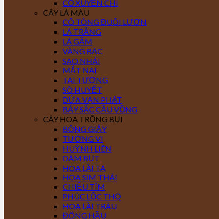
CỎ XUYẾN CHI
CÂY LÁ MÀU
CÔ TÒNG ĐUÔI LƯƠN
LÁ TRẮNG
LÁ GẤM
VÀNG BẠC
SAO NHÁI
MẮT NAI
TAI TƯỢNG
SÒ HUYẾT
DỨA VẠN PHÁT
BẢY SẮC CẦU VỒNG
CÂY HOA TRỒNG BỤI
BÔNG GIẤY
TƯỜNG VI
HUỲNH LIÊN
DÂM BỤT
HOA LÀI TA
HOA SIM THÁI
CHIỀU TÍM
PHÚC LỘC THỌ
HOA LÀI TRÂU
ĐÔNG HẦU