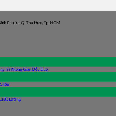
 Bình Phước, Q. Thủ Đức, Tp. HCM
ng Trí Không Gian Độc Đáo
 Chọn
 Chất Lượng