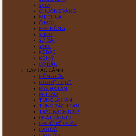
SALA
CHUÔNG VÀNG
ME CHUA
Ô MÔI
KÈN HỒNG
SUNG
SỨ ĐẠI
SAKE
KÈ BẠC
KÈ MỸ
CỌ DẦU
CÂY TẠO CẢNH
HỒNG LỘC
NGUYỆT QUẾ
MAI HÀ LAN
PHI LAO
TÙNG LA HÁN
TÙNG BÁCH TÁN
TRẮC BÁCH DIỆP
PHÁT TÀI NÚI
CHUỐI RẼ QUẠT
CAU ĐỎ
CAU LÙN