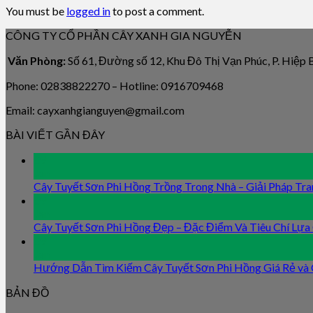
You must be
logged in
to post a comment.
CÔNG TY CỔ PHẦN CÂY XANH GIA NGUYỄN
Văn Phòng:
Số 61, Đường số 12, Khu Đô Thị Vạn Phúc, P. Hiệp
Phone: 02838822270 – Hotline: 0916709468
Email: cayxanhgianguyen@gmail.com
BÀI VIẾT GẦN ĐÂY
09
Jan
Cây Tuyết Sơn Phi Hồng Trồng Trong Nhà – Giải Pháp Tra
09
Jan
Cây Tuyết Sơn Phi Hồng Đẹp – Đặc Điểm Và Tiêu Chí Lựa
09
Jan
Hướng Dẫn Tìm Kiếm Cây Tuyết Sơn Phi Hồng Giá Rẻ và
BẢN ĐỒ