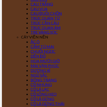
CAU TRẮNG
CAU VUA
CAU ĐUÔI CHỒN
TRÚC QUÂN TỬ
TRÚC CẦN CÂU
TRÚC QUAN ÂM
TRE VÀNG SỌC
CÂY VIỀN NỀN
ẮC Ó
CẨM TÚ MAI
CHUỖI NGỌC
DỀN ĐỎ
HOA MƯỜI GIỜ
MAI VẠN PHÚC
DƯƠNG XỈ
NGŨ SẮC
BÔNG TRANG
CỎ NHUNG
CỎ LÁ LẠC
CỎ LÔNG HEO
CỎ LÁ GỪNG
CỎ LÁ GỪNG THÁI