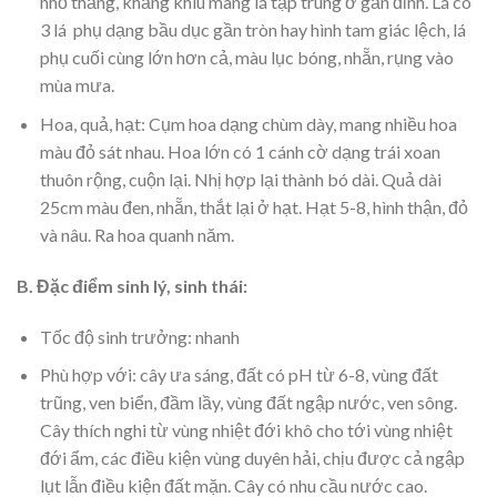
nhỏ thẳng, khẳng khiu mang lá tập trung ở gần đỉnh. Lá có
3 lá phụ dạng bầu dục gần tròn hay hình tam giác lệch, lá
phụ cuối cùng lớn hơn cả, màu lục bóng, nhẵn, rụng vào
mùa mưa.
Hoa, quả, hạt: Cụm hoa dạng chùm dày, mang nhiều hoa
màu đỏ sát nhau. Hoa lớn có 1 cánh cờ dạng trái xoan
thuôn rộng, cuộn lại. Nhị hợp lại thành bó dài. Quả dài
25cm màu đen, nhẵn, thắt lại ở hạt. Hạt 5-8, hình thận, đỏ
và nâu. Ra hoa quanh năm.
B. Đặc điểm sinh lý, sinh thái:
Tốc độ sinh trưởng: nhanh
Phù hợp với: cây ưa sáng, đất có pH từ 6-8, vùng đất
trũng, ven biển, đầm lầy, vùng đất ngập nước, ven sông.
Cây thích nghi từ vùng nhiệt đới khô cho tới vùng nhiệt
đới ẩm, các điều kiện vùng duyên hải, chịu được cả ngập
lụt lẫn điều kiện đất mặn. Cây có nhu cầu nước cao.