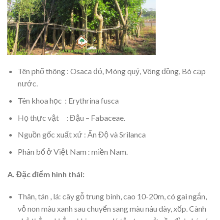
Tên phổ thông : Osaca đỏ, Móng quỷ, Vông đồng, Bò cạp
nước.
Tên khoa học : Erythrina fusca
Họ thực vật : Đậu – Fabaceae.
Nguồn gốc xuất xứ : Ấn Độ và Srilanca
Phân bổ ở Việt Nam : miền Nam.
A. Đặc điểm hình thái:
Thân, tán , lá: cây gỗ trung bình, cao 10-20m, có gai ngắn,
vỏ non màu xanh sau chuyển sang màu nâu dày, xốp. Cành