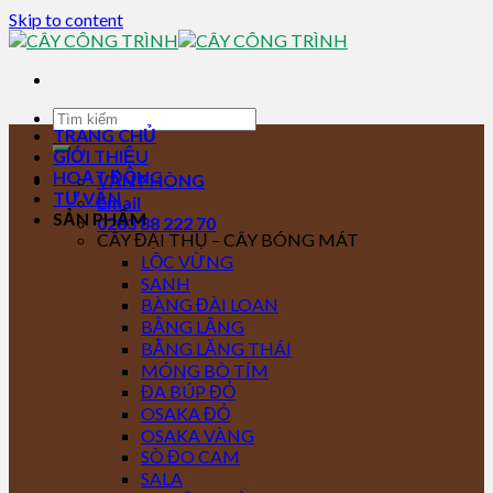
Skip to content
TRANG CHỦ
GIỚI THIỆU
HOẠT ĐỘNG
VĂN PHÒNG
TƯ VẤN
Email
SẢN PHẨM
0283 88 222 70
CÂY ĐẠI THỤ – CÂY BÓNG MÁT
LỘC VỪNG
SANH
BÀNG ĐÀI LOAN
BẰNG LĂNG
BẰNG LĂNG THÁI
MÓNG BÒ TÍM
ĐA BÚP ĐỎ
OSAKA ĐỎ
OSAKA VÀNG
SÒ ĐO CAM
SALA