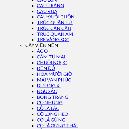
CAU TRẮNG
CAU VUA
CAU ĐUÔI CHỒN
TRÚC QUÂN TỬ
TRÚC CẦN CÂU
TRÚC QUAN ÂM
TRE VÀNG SỌC
CÂY VIỀN NỀN
ẮC Ó
CẨM TÚ MAI
CHUỖI NGỌC
DỀN ĐỎ
HOA MƯỜI GIỜ
MAI VẠN PHÚC
DƯƠNG XỈ
NGŨ SẮC
BÔNG TRANG
CỎ NHUNG
CỎ LÁ LẠC
CỎ LÔNG HEO
CỎ LÁ GỪNG
CỎ LÁ GỪNG THÁI