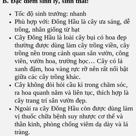
B. Đặc điểm sinh lý, sinh thái:
Tốc độ sinh trưởng
: nhanh
Phù hợp với
:
Đông Hầu
là cây ưa sáng, dễ
trồng, nhân giống từ hạt
Cây Đông Hầu
là loài cây bụi có hoa đẹp
thường được dùng làm
cây trồng viền, cây
trồng nền
trong cảnh quan sân vườn, công
viên, vườn hoa, trường học… Cây có lá
xanh đậm, hoa vàng rực rỡ nên rất nổi bật
giữa các cây trồng khác.
Cây không đòi hỏi cầu kì trong chăm sóc,
ra hoa quanh năm và liên tục, thích hợp là
cây trang trí
sân vườn đẹp.
Ngoài ra cây Đông Hầu còn được dùng làm
vị thuốc chữa bệnh suy nhược cơ thể và
thần kinh, phòng chống viêm dạ dày và lá
tràng.