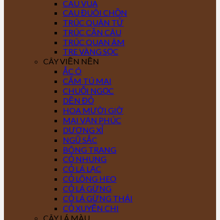
CAU VUA
CAU ĐUÔI CHỒN
TRÚC QUÂN TỬ
TRÚC CẦN CÂU
TRÚC QUAN ÂM
TRE VÀNG SỌC
CÂY VIỀN NỀN
ẮC Ó
CẨM TÚ MAI
CHUỖI NGỌC
DỀN ĐỎ
HOA MƯỜI GIỜ
MAI VẠN PHÚC
DƯƠNG XỈ
NGŨ SẮC
BÔNG TRANG
CỎ NHUNG
CỎ LÁ LẠC
CỎ LÔNG HEO
CỎ LÁ GỪNG
CỎ LÁ GỪNG THÁI
CỎ XUYẾN CHI
CÂY LÁ MÀU