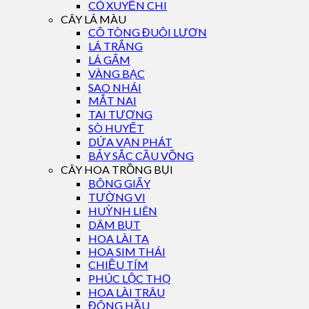
CỎ XUYẾN CHI
CÂY LÁ MÀU
CÔ TÒNG ĐUÔI LƯƠN
LÁ TRẮNG
LÁ GẤM
VÀNG BẠC
SAO NHÁI
MẮT NAI
TAI TƯỢNG
SÒ HUYẾT
DỨA VẠN PHÁT
BẢY SẮC CẦU VỒNG
CÂY HOA TRỒNG BỤI
BÔNG GIẤY
TƯỜNG VI
HUỲNH LIÊN
DÂM BỤT
HOA LÀI TA
HOA SIM THÁI
CHIỀU TÍM
PHÚC LỘC THỌ
HOA LÀI TRÂU
ĐÔNG HẦU