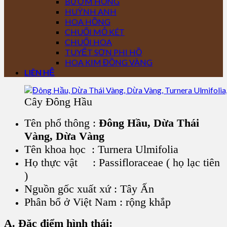
BƯỚM HỒNG
HUỲNH ANH
HOA HỒNG
CHUỐI MỎ KÉT
CHUỐI HOA
TUYẾT SƠN PHI HỒ
HOA KIM ĐỒNG VÀNG
LIÊN HỆ
Cây Đông Hầu
Tên phổ thông
:
Đ
ông Hầu, Dừa Thái
Vàng, Dừa Vàng
Tên khoa học
: Turnera Ulmifolia
Họ thực vật
: Passifloraceae ( họ lạc tiên
)
Nguồn gốc xuất xứ
: Tây Ấn
Phân bổ ở Việt Nam
: rộng khắp
A. Đặc điểm hình thái: