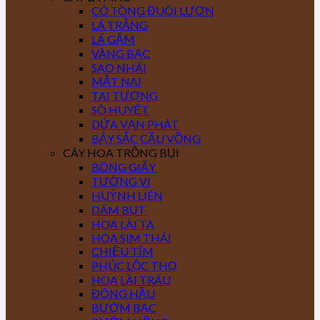
CÔ TÒNG ĐUÔI LƯƠN
LÁ TRẮNG
LÁ GẤM
VÀNG BẠC
SAO NHÁI
MẮT NAI
TAI TƯỢNG
SÒ HUYẾT
DỨA VẠN PHÁT
BẢY SẮC CẦU VỒNG
CÂY HOA TRỒNG BỤI
BÔNG GIẤY
TƯỜNG VI
HUỲNH LIÊN
DÂM BỤT
HOA LÀI TA
HOA SIM THÁI
CHIỀU TÍM
PHÚC LỘC THỌ
HOA LÀI TRÂU
ĐÔNG HẦU
BƯỚM BẠC