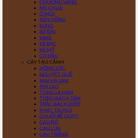
CHUÔNG VÀNG
ME CHUA
Ô MÔI
KÈN HỒNG
SUNG
SỨ ĐẠI
SAKE
KÈ BẠC
KÈ MỸ
CỌ DẦU
CÂY TẠO CẢNH
HỒNG LỘC
NGUYỆT QUẾ
MAI HÀ LAN
PHI LAO
TÙNG LA HÁN
TÙNG BÁCH TÁN
TRẮC BÁCH DIỆP
PHÁT TÀI NÚI
CHUỐI RẼ QUẠT
CAU ĐỎ
CAU LÙN
CAU TRẮNG