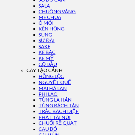
SALA
CHUÔNG VÀNG
ME CHUA
Ô MÔI
KÈN HỒNG
SUNG
SỨ ĐẠI
SAKE
KÈ BẠC
KÈ MỸ
CỌ DẦU
CÂY TẠO CẢNH
HỒNG LỘC
NGUYỆT QUẾ
MAI HÀ LAN
PHI LAO
TÙNG LA HÁN
TÙNG BÁCH TÁN
TRẮC BÁCH DIỆP
PHÁT TÀI NÚI
CHUỐI RẼ QUẠT
CAU ĐỎ
CAU LÙN