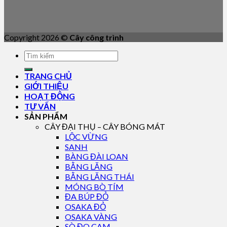
Copyright 2026 ©
Cây công trình
TRANG CHỦ
GIỚI THIỆU
HOẠT ĐỘNG
TƯ VẤN
SẢN PHẨM
CÂY ĐẠI THỤ – CÂY BÓNG MÁT
LỘC VỪNG
SANH
BÀNG ĐÀI LOAN
BẰNG LĂNG
BẰNG LĂNG THÁI
MÓNG BÒ TÍM
ĐA BÚP ĐỎ
OSAKA ĐỎ
OSAKA VÀNG
SÒ ĐO CAM