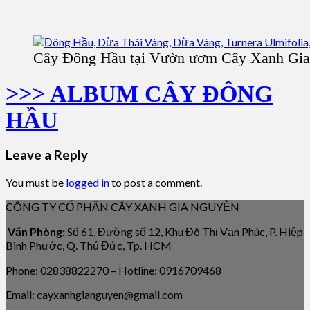
Cây Đông Hầu tại Vườn ươm Cây Xanh Gi
>>> ALBUM CÂY ĐÔNG
HẦU
Leave a Reply
You must be
logged in
to post a comment.
CÔNG TY CỔ PHẦN CÂY XANH GIA NGUYỄN
Văn Phòng:
Số 61, Đường số 12, Khu Đô Thị Vạn Phúc, P. Hiệp
Bình Phước, Q. Thủ Đức, Tp. HCM
Phone: 02838822270 – Hotline: 0916709468
Email: cayxanhgianguyen@gmail.com