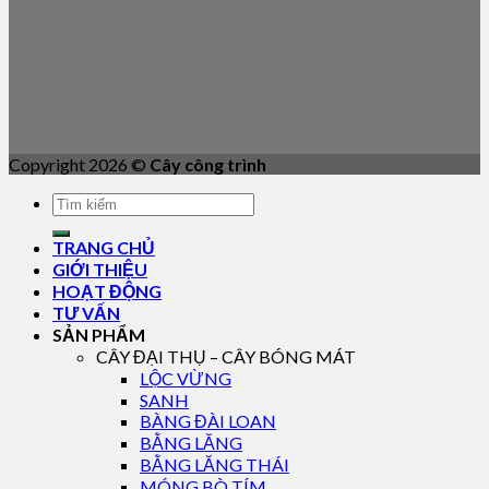
Copyright 2026 ©
Cây công trình
TRANG CHỦ
GIỚI THIỆU
HOẠT ĐỘNG
TƯ VẤN
SẢN PHẨM
CÂY ĐẠI THỤ – CÂY BÓNG MÁT
LỘC VỪNG
SANH
BÀNG ĐÀI LOAN
BẰNG LĂNG
BẰNG LĂNG THÁI
MÓNG BÒ TÍM