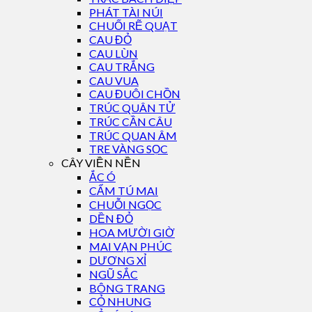
PHÁT TÀI NÚI
CHUỐI RẼ QUẠT
CAU ĐỎ
CAU LÙN
CAU TRẮNG
CAU VUA
CAU ĐUÔI CHỒN
TRÚC QUÂN TỬ
TRÚC CẦN CÂU
TRÚC QUAN ÂM
TRE VÀNG SỌC
CÂY VIỀN NỀN
ẮC Ó
CẨM TÚ MAI
CHUỖI NGỌC
DỀN ĐỎ
HOA MƯỜI GIỜ
MAI VẠN PHÚC
DƯƠNG XỈ
NGŨ SẮC
BÔNG TRANG
CỎ NHUNG