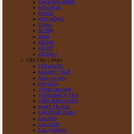
CHUÔNG VÀNG
ME CHUA
Ô MÔI
KÈN HỒNG
SUNG
SỨ ĐẠI
SAKE
KÈ BẠC
KÈ MỸ
CỌ DẦU
CÂY TẠO CẢNH
HỒNG LỘC
NGUYỆT QUẾ
MAI HÀ LAN
PHI LAO
TÙNG LA HÁN
TÙNG BÁCH TÁN
TRẮC BÁCH DIỆP
PHÁT TÀI NÚI
CHUỐI RẼ QUẠT
CAU ĐỎ
CAU LÙN
CAU TRẮNG