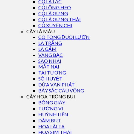
CỎ LÁ LẠC
CỎ LÔNG HEO
CỎ LÁ GỪNG
CỎ LÁ GỪNG THÁI
CỎ XUYẾN CHI
CÂY LÁ MÀU
CÔ TÒNG ĐUÔI LƯƠN
LÁ TRẮNG
LÁ GẤM
VÀNG BẠC
SAO NHÁI
MẮT NAI
TAI TƯỢNG
SÒ HUYẾT
DỨA VẠN PHÁT
BẢY SẮC CẦU VỒNG
CÂY HOA TRỒNG BỤI
BÔNG GIẤY
TƯỜNG VI
HUỲNH LIÊN
DÂM BỤT
HOA LÀI TA
HOA SIM THÁI