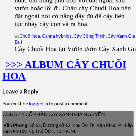
hoặc đất nung phù hợp với đặt ngoài sân
vườn hoặc lối đi. Chậu cây Chuối Hoa nên
đặt ngoài nơi có nắng đầy đủ để cây liên
tục nhảy cây con và ra hoa.
Cây Chuối Hoa tại Vườn ươm Cây Xanh Gi
>>> ALBUM CÂY CHUỐI
HOA
Leave a Reply
You must be
logged in
to post a comment.
CÔNG TY CỔ PHẦN CÂY XANH GIA NGUYỄN
Văn Phòng:
Số 61, Đường số 12, Khu Đô Thị Vạn Phúc, P. Hiệp
Bình Phước, Q. Thủ Đức, Tp. HCM