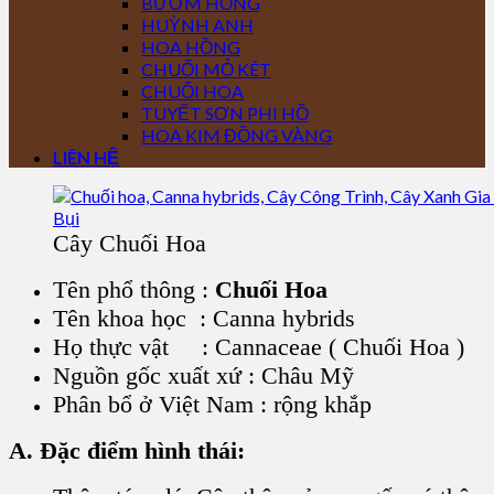
BƯỚM HỒNG
HUỲNH ANH
HOA HỒNG
CHUỐI MỎ KÉT
CHUỐI HOA
TUYẾT SƠN PHI HỒ
HOA KIM ĐỒNG VÀNG
LIÊN HỆ
Cây Chuối Hoa
Tên phổ thông :
Chuối Hoa
Tên khoa học : Canna hybrids
Họ thực vật : Cannaceae ( Chuối Hoa )
Nguồn gốc xuất xứ : Châu Mỹ
Phân bổ ở Việt Nam : rộng khắp
A. Đặc điểm hình thái: