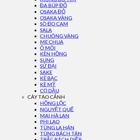
ĐA BÚP ĐỎ
OSAKA ĐỎ
OSAKA VÀNG
SÒ ĐO CAM
SALA
CHUÔNG VÀNG
ME CHUA
Ô MÔI
KÈN HỒNG
SUNG
SỨ ĐẠI
SAKE
KÈ BẠC
KÈ MỸ
CỌ DẦU
CÂY TẠO CẢNH
HỒNG LỘC
NGUYỆT QUẾ
MAI HÀ LAN
PHI LAO
TÙNG LA HÁN
TÙNG BÁCH TÁN
TRẮC BÁCH DIỆP