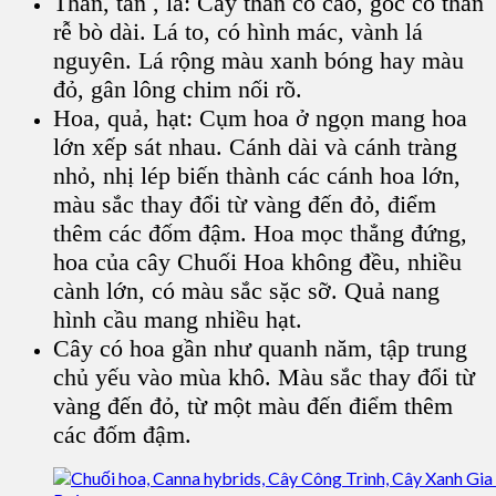
Thân, tán , lá:
Cây thân cỏ cao, gốc có thân
rễ bò dài. Lá to, có hình mác, vành lá
nguyên. Lá rộng màu xanh bóng hay màu
đỏ, gân lông chim nối rõ.
Hoa, quả, hạt
:
Cụm hoa
ở ngọn mang hoa
lớn xếp sát nhau. Cánh dài và cánh tràng
nhỏ, nhị lép biến thành các cánh hoa lớn,
màu sắc thay đổi từ vàng đến đỏ, điểm
thêm các đốm đậm.
Hoa
mọc thẳng đứng,
hoa của cây Chuối Hoa không đều, nhiều
cành lớn, có màu sắc sặc sỡ.
Quả nang
hình cầu mang nhiều hạt.
Cây có hoa gần như quanh năm, tập trung
chủ yếu vào mùa khô. Màu sắc thay đổi từ
vàng đến đỏ, từ một màu đến điểm thêm
các đốm đậm.