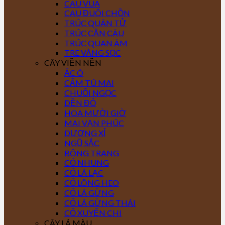
CAU VUA
CAU ĐUÔI CHỒN
TRÚC QUÂN TỬ
TRÚC CẦN CÂU
TRÚC QUAN ÂM
TRE VÀNG SỌC
CÂY VIỀN NỀN
ẮC Ó
CẨM TÚ MAI
CHUỖI NGỌC
DỀN ĐỎ
HOA MƯỜI GIỜ
MAI VẠN PHÚC
DƯƠNG XỈ
NGŨ SẮC
BÔNG TRANG
CỎ NHUNG
CỎ LÁ LẠC
CỎ LÔNG HEO
CỎ LÁ GỪNG
CỎ LÁ GỪNG THÁI
CỎ XUYẾN CHI
CÂY LÁ MÀU