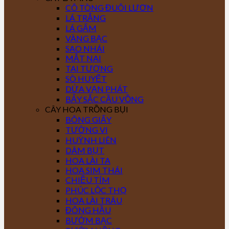
CÔ TÒNG ĐUÔI LƯƠN
LÁ TRẮNG
LÁ GẤM
VÀNG BẠC
SAO NHÁI
MẮT NAI
TAI TƯỢNG
SÒ HUYẾT
DỨA VẠN PHÁT
BẢY SẮC CẦU VỒNG
CÂY HOA TRỒNG BỤI
BÔNG GIẤY
TƯỜNG VI
HUỲNH LIÊN
DÂM BỤT
HOA LÀI TA
HOA SIM THÁI
CHIỀU TÍM
PHÚC LỘC THỌ
HOA LÀI TRÂU
ĐÔNG HẦU
BƯỚM BẠC