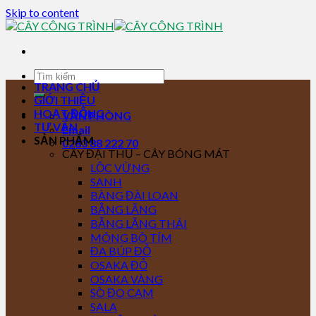
Skip to content
TRANG CHỦ
GIỚI THIỆU
HOẠT ĐỘNG
VĂN PHÒNG
TƯ VẤN
Email
SẢN PHẨM
0283 88 222 70
CÂY ĐẠI THỤ – CÂY BÓNG MÁT
LỘC VỪNG
SANH
BÀNG ĐÀI LOAN
BẰNG LĂNG
BẰNG LĂNG THÁI
MÓNG BÒ TÍM
ĐA BÚP ĐỎ
OSAKA ĐỎ
OSAKA VÀNG
SÒ ĐO CAM
SALA