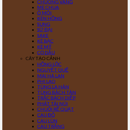
CHUÔNG VÀNG
ME CHUA
Ô MÔI
KÈN HỒNG
SUNG
SỨ ĐẠI
SAKE
KÈ BẠC
KÈ MỸ
CỌ DẦU
CÂY TẠO CẢNH
HỒNG LỘC
NGUYỆT QUẾ
MAI HÀ LAN
PHI LAO
TÙNG LA HÁN
TÙNG BÁCH TÁN
TRẮC BÁCH DIỆP
PHÁT TÀI NÚI
CHUỐI RẼ QUẠT
CAU ĐỎ
CAU LÙN
CAU TRẮNG