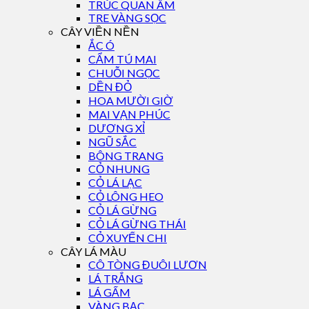
TRÚC QUAN ÂM
TRE VÀNG SỌC
CÂY VIỀN NỀN
ẮC Ó
CẨM TÚ MAI
CHUỖI NGỌC
DỀN ĐỎ
HOA MƯỜI GIỜ
MAI VẠN PHÚC
DƯƠNG XỈ
NGŨ SẮC
BÔNG TRANG
CỎ NHUNG
CỎ LÁ LẠC
CỎ LÔNG HEO
CỎ LÁ GỪNG
CỎ LÁ GỪNG THÁI
CỎ XUYẾN CHI
CÂY LÁ MÀU
CÔ TÒNG ĐUÔI LƯƠN
LÁ TRẮNG
LÁ GẤM
VÀNG BẠC