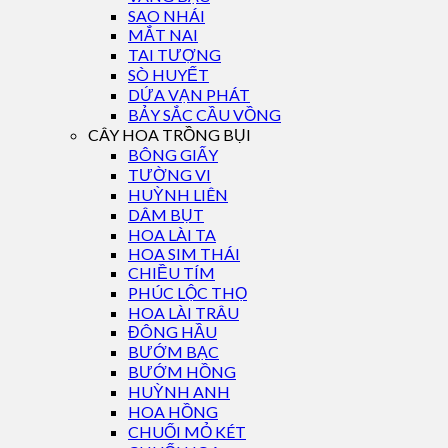
SAO NHÁI
MẮT NAI
TAI TƯỢNG
SÒ HUYẾT
DỨA VẠN PHÁT
BẢY SẮC CẦU VỒNG
CÂY HOA TRỒNG BỤI
BÔNG GIẤY
TƯỜNG VI
HUỲNH LIÊN
DÂM BỤT
HOA LÀI TA
HOA SIM THÁI
CHIỀU TÍM
PHÚC LỘC THỌ
HOA LÀI TRÂU
ĐÔNG HẦU
BƯỚM BẠC
BƯỚM HỒNG
HUỲNH ANH
HOA HỒNG
CHUỐI MỎ KÉT