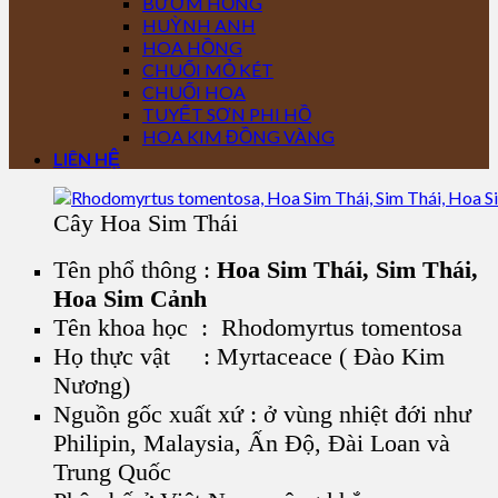
BƯỚM HỒNG
HUỲNH ANH
HOA HỒNG
CHUỐI MỎ KÉT
CHUỐI HOA
TUYẾT SƠN PHI HỒ
HOA KIM ĐỒNG VÀNG
LIÊN HỆ
Cây Hoa Sim Thái
Tên phổ thông :
Hoa Sim Thái, Sim Thái,
Hoa Sim Cảnh
Tên khoa học : Rhodomyrtus tomentosa
Họ thực vật : Myrtaceace ( Đào Kim
Nương)
Nguồn gốc xuất xứ : ở vùng nhiệt đới như
Philipin, Malaysia, Ấn Độ, Đài Loan và
Trung Quốc