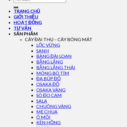
TRANG CHỦ
GIỚI THIỆU
HOẠT ĐỘNG
TƯ VẤN
SẢN PHẨM
CÂY ĐẠI THỤ – CÂY BÓNG MÁT
LỘC VỪNG
SANH
BÀNG ĐÀI LOAN
BẰNG LĂNG
BẰNG LĂNG THÁI
MÓNG BÒ TÍM
ĐA BÚP ĐỎ
OSAKA ĐỎ
OSAKA VÀNG
SÒ ĐO CAM
SALA
CHUÔNG VÀNG
ME CHUA
Ô MÔI
KÈN HỒNG