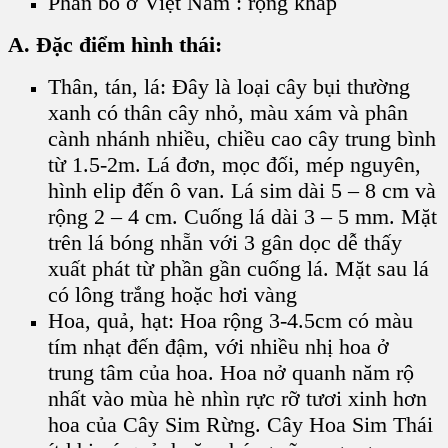
Phân bố ở Việt Nam : rộng khắp
A. Đặc điểm hình thái:
Thân, tán, lá: Đây là loại cây bụi thường
xanh có thân cây nhỏ, màu xám và phân
cành nhánh nhiều, chiều cao cây trung bình
từ 1.5-2m. Lá đơn, mọc đối, mép nguyên,
hình elip đến ô van. Lá sim dài 5 – 8 cm và
rộng 2 – 4 cm. Cuống lá dài 3 – 5 mm. Mặt
trên lá bóng nhẵn với 3 gân dọc dễ thấy
xuất phát từ phần gần cuống lá. Mặt sau lá
có lông trắng hoặc hơi vàng
Hoa, quả, hạt: Hoa rộng 3-4.5cm có màu
tím nhạt đến đậm, với nhiều nhị hoa ở
trung tâm của hoa. Hoa nở quanh năm rộ
nhất vào mùa hè nhìn rực rỡ tươi xinh hơn
hoa của Cây Sim Rừng. Cây Hoa Sim Thái