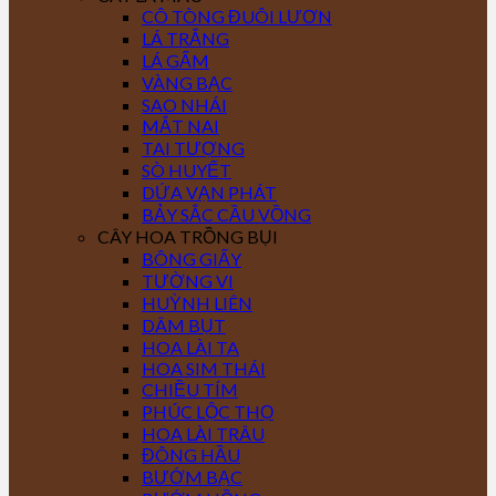
CÔ TÒNG ĐUÔI LƯƠN
LÁ TRẮNG
LÁ GẤM
VÀNG BẠC
SAO NHÁI
MẮT NAI
TAI TƯỢNG
SÒ HUYẾT
DỨA VẠN PHÁT
BẢY SẮC CẦU VỒNG
CÂY HOA TRỒNG BỤI
BÔNG GIẤY
TƯỜNG VI
HUỲNH LIÊN
DÂM BỤT
HOA LÀI TA
HOA SIM THÁI
CHIỀU TÍM
PHÚC LỘC THỌ
HOA LÀI TRÂU
ĐÔNG HẦU
BƯỚM BẠC