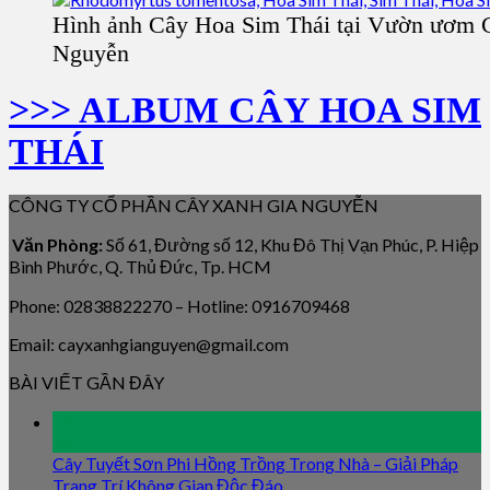
Hình ảnh Cây Hoa Sim Thái tại Vườn ươm 
Nguyễn
>>> ALBUM CÂY HOA SIM
THÁI
CÔNG TY CỔ PHẦN CÂY XANH GIA NGUYỄN
Văn Phòng:
Số 61, Đường số 12, Khu Đô Thị Vạn Phúc, P. Hiệp
Bình Phước, Q. Thủ Đức, Tp. HCM
Phone: 02838822270 – Hotline: 0916709468
Email: cayxanhgianguyen@gmail.com
BÀI VIẾT GẦN ĐÂY
09
Jan
Cây Tuyết Sơn Phi Hồng Trồng Trong Nhà – Giải Pháp
Trang Trí Không Gian Độc Đáo