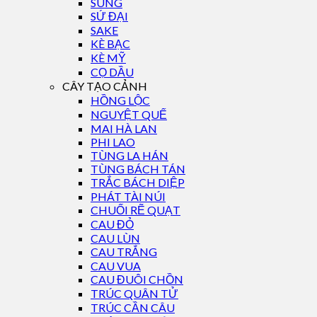
SUNG
SỨ ĐẠI
SAKE
KÈ BẠC
KÈ MỸ
CỌ DẦU
CÂY TẠO CẢNH
HỒNG LỘC
NGUYỆT QUẾ
MAI HÀ LAN
PHI LAO
TÙNG LA HÁN
TÙNG BÁCH TÁN
TRẮC BÁCH DIỆP
PHÁT TÀI NÚI
CHUỐI RẼ QUẠT
CAU ĐỎ
CAU LÙN
CAU TRẮNG
CAU VUA
CAU ĐUÔI CHỒN
TRÚC QUÂN TỬ
TRÚC CẦN CÂU