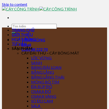
Skip to content
TRANG CHỦ
GIỚI THIỆU
HOẠT ĐỘNG
VĂN PHÒNG
TƯ VẤN
Email
SẢN PHẨM
0283 88 222 70
CÂY ĐẠI THỤ – CÂY BÓNG MÁT
LỘC VỪNG
SANH
BÀNG ĐÀI LOAN
BẰNG LĂNG
BẰNG LĂNG THÁI
MÓNG BÒ TÍM
ĐA BÚP ĐỎ
OSAKA ĐỎ
OSAKA VÀNG
SÒ ĐO CAM
SALA