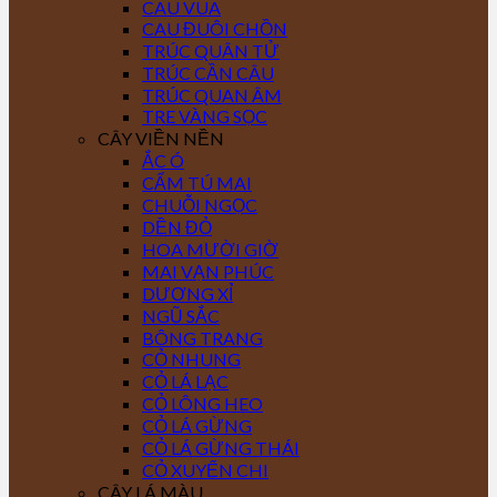
CAU VUA
CAU ĐUÔI CHỒN
TRÚC QUÂN TỬ
TRÚC CẦN CÂU
TRÚC QUAN ÂM
TRE VÀNG SỌC
CÂY VIỀN NỀN
ẮC Ó
CẨM TÚ MAI
CHUỖI NGỌC
DỀN ĐỎ
HOA MƯỜI GIỜ
MAI VẠN PHÚC
DƯƠNG XỈ
NGŨ SẮC
BÔNG TRANG
CỎ NHUNG
CỎ LÁ LẠC
CỎ LÔNG HEO
CỎ LÁ GỪNG
CỎ LÁ GỪNG THÁI
CỎ XUYẾN CHI
CÂY LÁ MÀU