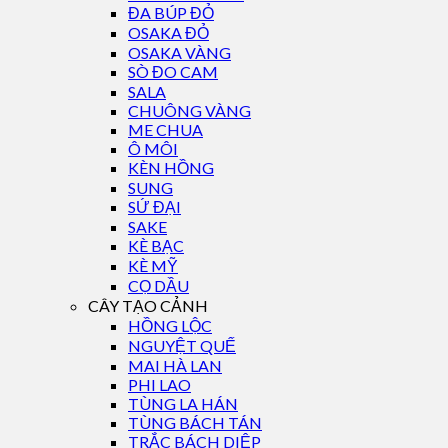
ĐA BÚP ĐỎ
OSAKA ĐỎ
OSAKA VÀNG
SÒ ĐO CAM
SALA
CHUÔNG VÀNG
ME CHUA
Ô MÔI
KÈN HỒNG
SUNG
SỨ ĐẠI
SAKE
KÈ BẠC
KÈ MỸ
CỌ DẦU
CÂY TẠO CẢNH
HỒNG LỘC
NGUYỆT QUẾ
MAI HÀ LAN
PHI LAO
TÙNG LA HÁN
TÙNG BÁCH TÁN
TRẮC BÁCH DIỆP