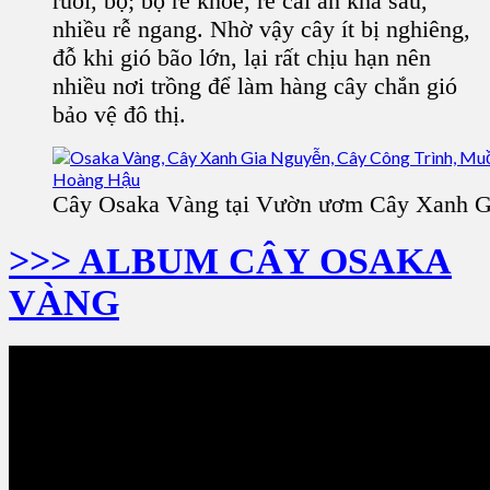
ruồi, bọ; bộ rễ khỏe, rễ cái ăn khá sâu,
nhiều rễ ngang. Nhờ vậy cây ít bị nghiêng,
đỗ khi gió bão lớn, lại rất chịu hạn nên
nhiều nơi trồng để làm hàng cây chắn gió
bảo vệ đô thị.
Cây Osaka Vàng tại Vườn ươm Cây Xanh G
>>> ALBUM CÂY OSAKA
VÀNG