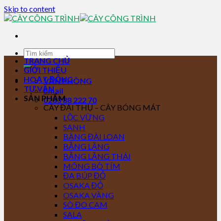
Skip to content
TRANG CHỦ
GIỚI THIỆU
HOẠT ĐỘNG
VĂN PHÒNG
TƯ VẤN
Email
SẢN PHẨM
0283 88 222 70
CÂY ĐẠI THỤ – CÂY BÓNG MÁT
LỘC VỪNG
SANH
BÀNG ĐÀI LOAN
BẰNG LĂNG
BẰNG LĂNG THÁI
MÓNG BÒ TÍM
ĐA BÚP ĐỎ
OSAKA ĐỎ
OSAKA VÀNG
SÒ ĐO CAM
SALA