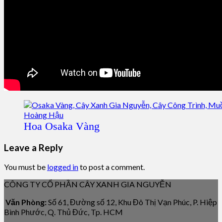
Hoa Osaka Vàng
Leave a Reply
You must be
logged in
to post a comment.
CÔNG TY CỔ PHẦN CÂY XANH GIA NGUYỄN
Văn Phòng:
Số 61, Đường số 12, Khu Đô Thị Vạn Phúc, P. Hiệp
Bình Phước, Q. Thủ Đức, Tp. HCM