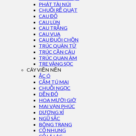
PHÁT TÀI NÚI
CHUỐI RẼ QUẠT
CAU ĐỎ
CAU LÙN
CAU TRẮNG
CAU VUA
CAU ĐUÔI CHỒN
TRÚC QUÂN TỬ
TRÚC CẦN CÂU
TRÚC QUAN ÂM
TRE VÀNG SỌC
CÂY VIỀN NỀN
ẮC Ó
CẨM TÚ MAI
CHUỖI NGỌC
DỀN ĐỎ
HOA MƯỜI GIỜ
MAI VẠN PHÚC
DƯƠNG XỈ
NGŨ SẮC
BÔNG TRANG
CỎ NHUNG