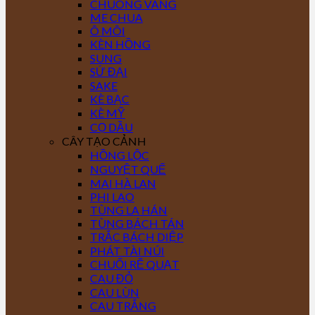
CHUÔNG VÀNG
ME CHUA
Ô MÔI
KÈN HỒNG
SUNG
SỨ ĐẠI
SAKE
KÈ BẠC
KÈ MỸ
CỌ DẦU
CÂY TẠO CẢNH
HỒNG LỘC
NGUYỆT QUẾ
MAI HÀ LAN
PHI LAO
TÙNG LA HÁN
TÙNG BÁCH TÁN
TRẮC BÁCH DIỆP
PHÁT TÀI NÚI
CHUỐI RẼ QUẠT
CAU ĐỎ
CAU LÙN
CAU TRẮNG