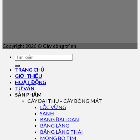
Copyright 2026 ©
Cây công trình
TRANG CHỦ
GIỚI THIỆU
HOẠT ĐỘNG
TƯ VẤN
SẢN PHẨM
CÂY ĐẠI THỤ – CÂY BÓNG MÁT
LỘC VỪNG
SANH
BÀNG ĐÀI LOAN
BẰNG LĂNG
BẰNG LĂNG THÁI
MÓNG BÒ TÍM