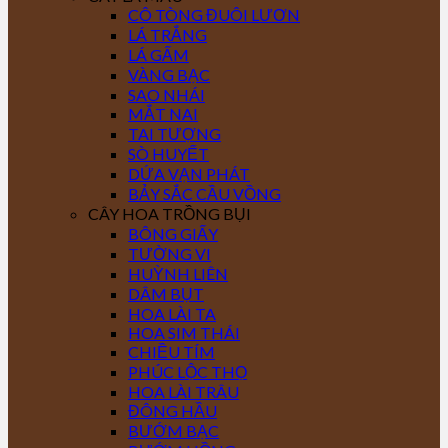
CÔ TÒNG ĐUÔI LƯƠN
LÁ TRẮNG
LÁ GẤM
VÀNG BẠC
SAO NHÁI
MẮT NAI
TAI TƯỢNG
SÒ HUYẾT
DỨA VẠN PHÁT
BẢY SẮC CẦU VỒNG
CÂY HOA TRỒNG BỤI
BÔNG GIẤY
TƯỜNG VI
HUỲNH LIÊN
DÂM BỤT
HOA LÀI TA
HOA SIM THÁI
CHIỀU TÍM
PHÚC LỘC THỌ
HOA LÀI TRÂU
ĐÔNG HẦU
BƯỚM BẠC