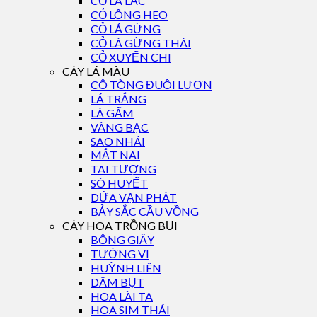
CỎ LÁ LẠC
CỎ LÔNG HEO
CỎ LÁ GỪNG
CỎ LÁ GỪNG THÁI
CỎ XUYẾN CHI
CÂY LÁ MÀU
CÔ TÒNG ĐUÔI LƯƠN
LÁ TRẮNG
LÁ GẤM
VÀNG BẠC
SAO NHÁI
MẮT NAI
TAI TƯỢNG
SÒ HUYẾT
DỨA VẠN PHÁT
BẢY SẮC CẦU VỒNG
CÂY HOA TRỒNG BỤI
BÔNG GIẤY
TƯỜNG VI
HUỲNH LIÊN
DÂM BỤT
HOA LÀI TA
HOA SIM THÁI