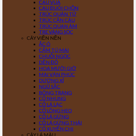
CAU VUA
CAU ĐUÔI CHỒN
TRÚC QUÂN TỬ
TRÚC CẦN CÂU
TRÚC QUAN ÂM
TRE VÀNG SỌC
CÂY VIỀN NỀN
ẮC Ó
CẨM TÚ MAI
CHUỖI NGỌC
DỀN ĐỎ
HOA MƯỜI GIỜ
MAI VẠN PHÚC
DƯƠNG XỈ
NGŨ SẮC
BÔNG TRANG
CỎ NHUNG
CỎ LÁ LẠC
CỎ LÔNG HEO
CỎ LÁ GỪNG
CỎ LÁ GỪNG THÁI
CỎ XUYẾN CHI
CÂY LÁ MÀU