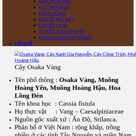
BƯỚM HỒNG
HUỲNH ANH
HOA HỒNG
CHUỐI MỎ KÉT
CHUỐI HOA
TUYẾT SƠN PHI HỒ
HOA KIM ĐỒNG VÀNG
LIÊN HỆ
Cây Osaka Vàng
Tên phổ thông :
Osaka Vàng, Muồng
Hoàng Yến, Muồng Hoàng Hậu, Hoa
Lồng Đèn
Tên khoa học : Cassia fistula
Họ thực vật : Vang – Caesalpiniaceae
Nguồn gốc xuất xứ : Ấn Độ, Srilanca.
Phân bổ ở Việt Nam : rộng khắp, trồng
nhiều ở các tỉnh Tây Nguyên và miền Nam.