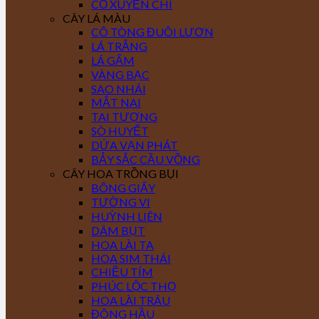
CỎ XUYẾN CHI
CÂY LÁ MÀU
CÔ TÒNG ĐUÔI LƯƠN
LÁ TRẮNG
LÁ GẤM
VÀNG BẠC
SAO NHÁI
MẮT NAI
TAI TƯỢNG
SÒ HUYẾT
DỨA VẠN PHÁT
BẢY SẮC CẦU VỒNG
CÂY HOA TRỒNG BỤI
BÔNG GIẤY
TƯỜNG VI
HUỲNH LIÊN
DÂM BỤT
HOA LÀI TA
HOA SIM THÁI
CHIỀU TÍM
PHÚC LỘC THỌ
HOA LÀI TRÂU
ĐÔNG HẦU