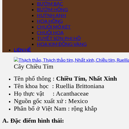
BƯỚM BẠC
BƯỚM HỒNG
HUỲNH ANH
HOA HỒNG
CHUỐI MỎ KÉT
CHUỐI HOA
TUYẾT SƠN PHI HỒ
HOA KIM ĐỒNG VÀNG
LIÊN HỆ
Cây Chiều Tím
Tên phổ thông :
Chiều Tím, Nhất Xinh
Tên khoa học : Ruellia Brittoniana
Họ thực vật : Acanthaceae
Nguồn gốc xuất xứ : Mexico
Phân bổ ở Việt Nam : rộng khắp
A. Đặc điểm hình thái: