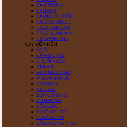
CAU TRẮNG
CAU VUA
CAU ĐUÔI CHỒN
TRÚC QUÂN TỬ
TRÚC CẦN CÂU
TRÚC QUAN ÂM
TRE VÀNG SỌC
CÂY VIỀN NỀN
ẮC Ó
CẨM TÚ MAI
CHUỖI NGỌC
DỀN ĐỎ
HOA MƯỜI GIỜ
MAI VẠN PHÚC
DƯƠNG XỈ
NGŨ SẮC
BÔNG TRANG
CỎ NHUNG
CỎ LÁ LẠC
CỎ LÔNG HEO
CỎ LÁ GỪNG
CỎ LÁ GỪNG THÁI