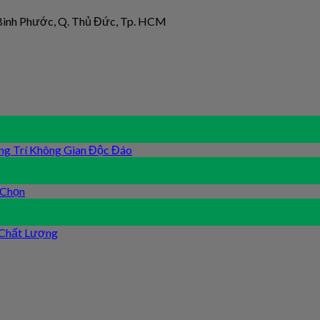
 Bình Phước, Q. Thủ Đức, Tp. HCM
ng Trí Không Gian Độc Đáo
 Chọn
 Chất Lượng