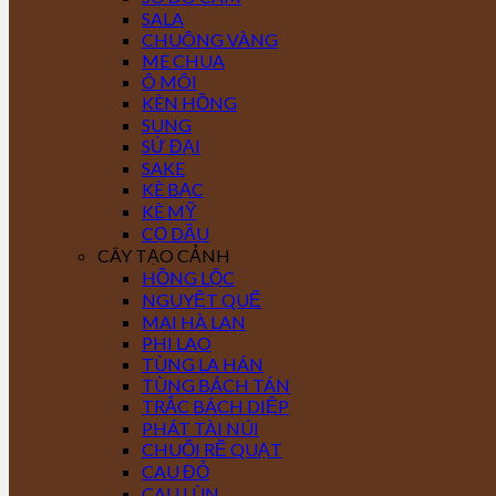
SALA
CHUÔNG VÀNG
ME CHUA
Ô MÔI
KÈN HỒNG
SUNG
SỨ ĐẠI
SAKE
KÈ BẠC
KÈ MỸ
CỌ DẦU
CÂY TẠO CẢNH
HỒNG LỘC
NGUYỆT QUẾ
MAI HÀ LAN
PHI LAO
TÙNG LA HÁN
TÙNG BÁCH TÁN
TRẮC BÁCH DIỆP
PHÁT TÀI NÚI
CHUỐI RẼ QUẠT
CAU ĐỎ
CAU LÙN