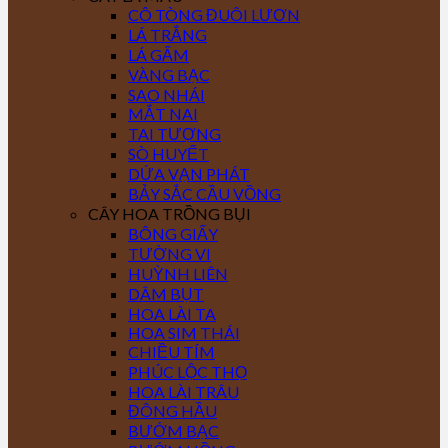
CÔ TÒNG ĐUÔI LƯƠN
LÁ TRẮNG
LÁ GẤM
VÀNG BẠC
SAO NHÁI
MẮT NAI
TAI TƯỢNG
SÒ HUYẾT
DỨA VẠN PHÁT
BẢY SẮC CẦU VỒNG
CÂY HOA TRỒNG BỤI
BÔNG GIẤY
TƯỜNG VI
HUỲNH LIÊN
DÂM BỤT
HOA LÀI TA
HOA SIM THÁI
CHIỀU TÍM
PHÚC LỘC THỌ
HOA LÀI TRÂU
ĐÔNG HẦU
BƯỚM BẠC