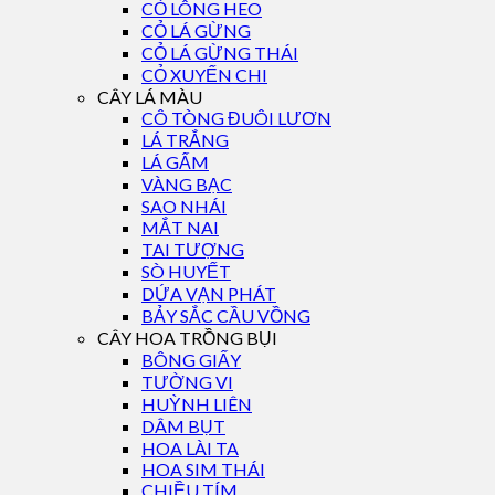
CỎ LÔNG HEO
CỎ LÁ GỪNG
CỎ LÁ GỪNG THÁI
CỎ XUYẾN CHI
CÂY LÁ MÀU
CÔ TÒNG ĐUÔI LƯƠN
LÁ TRẮNG
LÁ GẤM
VÀNG BẠC
SAO NHÁI
MẮT NAI
TAI TƯỢNG
SÒ HUYẾT
DỨA VẠN PHÁT
BẢY SẮC CẦU VỒNG
CÂY HOA TRỒNG BỤI
BÔNG GIẤY
TƯỜNG VI
HUỲNH LIÊN
DÂM BỤT
HOA LÀI TA
HOA SIM THÁI
CHIỀU TÍM