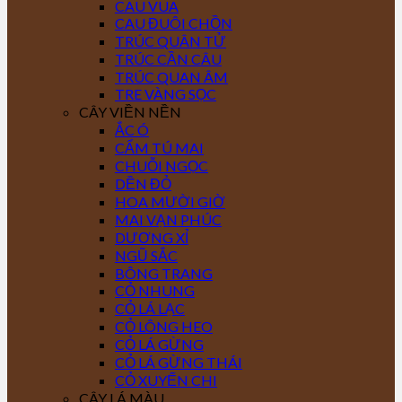
CAU VUA
CAU ĐUÔI CHỒN
TRÚC QUÂN TỬ
TRÚC CẦN CÂU
TRÚC QUAN ÂM
TRE VÀNG SỌC
CÂY VIỀN NỀN
ẮC Ó
CẨM TÚ MAI
CHUỖI NGỌC
DỀN ĐỎ
HOA MƯỜI GIỜ
MAI VẠN PHÚC
DƯƠNG XỈ
NGŨ SẮC
BÔNG TRANG
CỎ NHUNG
CỎ LÁ LẠC
CỎ LÔNG HEO
CỎ LÁ GỪNG
CỎ LÁ GỪNG THÁI
CỎ XUYẾN CHI
CÂY LÁ MÀU