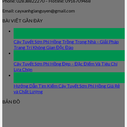
Phone: 02838822270 – Hotline: 0916709468
Email: cayxanhgianguyen@gmail.com
BÀI VIẾT GẦN ĐÂY
09
Jan
Cây Tuyết Sơn Phi Hồng Trồng Trong Nhà – Giải Pháp
Trang Trí Không Gian Độc Đáo
09
Jan
Cây Tuyết Sơn Phi Hồng Đẹp – Đặc Điểm Và Tiêu Chí
Lựa Chọn
09
Jan
Hướng Dẫn Tìm Kiếm Cây Tuyết Sơn Phi Hồng Giá Rẻ
và Chất Lượng
BẢN ĐỒ