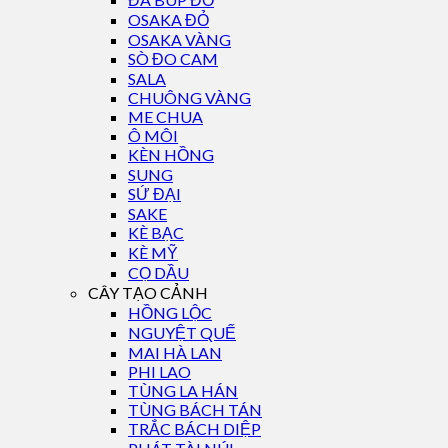
OSAKA ĐỎ
OSAKA VÀNG
SÒ ĐO CAM
SALA
CHUÔNG VÀNG
ME CHUA
Ô MÔI
KÈN HỒNG
SUNG
SỨ ĐẠI
SAKE
KÈ BẠC
KÈ MỸ
CỌ DẦU
CÂY TẠO CẢNH
HỒNG LỘC
NGUYỆT QUẾ
MAI HÀ LAN
PHI LAO
TÙNG LA HÁN
TÙNG BÁCH TÁN
TRẮC BÁCH DIỆP