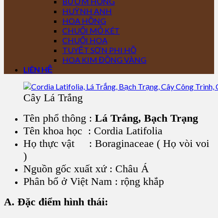
BƯỚM HỒNG
HUỲNH ANH
HOA HỒNG
CHUỐI MỎ KÉT
CHUỐI HOA
TUYẾT SƠN PHI HỒ
HOA KIM ĐỒNG VÀNG
LIÊN HỆ
Cây Lá Trắng
Tên phổ thông :
L
á Trắng, Bạch Trạng
Tên khoa học :
Cordia Latifolia
Họ thực vật : Boraginaceae ( Họ vòi voi
)
Nguồn gốc xuất xứ : Châu Á
Phân bổ ở Việt Nam : rộng khắp
A. Đặc điểm hình thái: