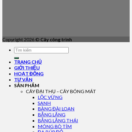
Copyright 2026 ©
Cây công trình
TRANG CHỦ
GIỚI THIỆU
HOẠT ĐỘNG
TƯ VẤN
SẢN PHẨM
CÂY ĐẠI THỤ – CÂY BÓNG MÁT
LỘC VỪNG
SANH
BÀNG ĐÀI LOAN
BẰNG LĂNG
BẰNG LĂNG THÁI
MÓNG BÒ TÍM
ĐA BÚP ĐỎ