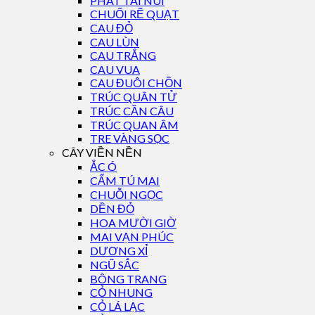
PHÁT TÀI NÚI
CHUỐI RẼ QUẠT
CAU ĐỎ
CAU LÙN
CAU TRẮNG
CAU VUA
CAU ĐUÔI CHỒN
TRÚC QUÂN TỬ
TRÚC CẦN CÂU
TRÚC QUAN ÂM
TRE VÀNG SỌC
CÂY VIỀN NỀN
ẮC Ó
CẨM TÚ MAI
CHUỖI NGỌC
DỀN ĐỎ
HOA MƯỜI GIỜ
MAI VẠN PHÚC
DƯƠNG XỈ
NGŨ SẮC
BÔNG TRANG
CỎ NHUNG
CỎ LÁ LẠC