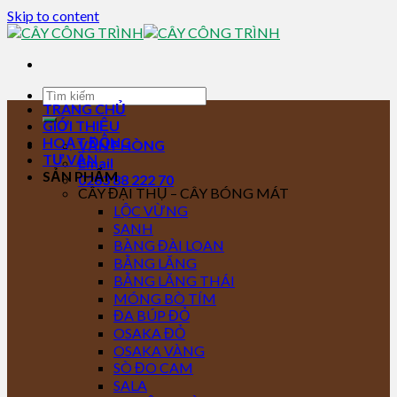
Skip to content
TRANG CHỦ
GIỚI THIỆU
HOẠT ĐỘNG
VĂN PHÒNG
TƯ VẤN
Email
SẢN PHẨM
0283 88 222 70
CÂY ĐẠI THỤ – CÂY BÓNG MÁT
LỘC VỪNG
SANH
BÀNG ĐÀI LOAN
BẰNG LĂNG
BẰNG LĂNG THÁI
MÓNG BÒ TÍM
ĐA BÚP ĐỎ
OSAKA ĐỎ
OSAKA VÀNG
SÒ ĐO CAM
SALA