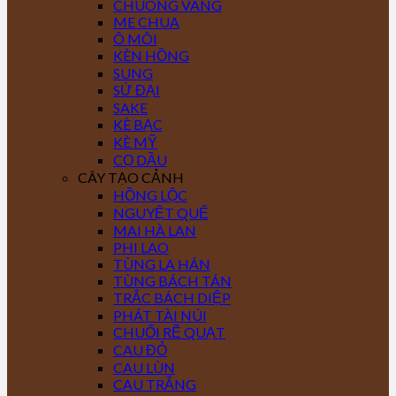
CHUÔNG VÀNG
ME CHUA
Ô MÔI
KÈN HỒNG
SUNG
SỨ ĐẠI
SAKE
KÈ BẠC
KÈ MỸ
CỌ DẦU
CÂY TẠO CẢNH
HỒNG LỘC
NGUYỆT QUẾ
MAI HÀ LAN
PHI LAO
TÙNG LA HÁN
TÙNG BÁCH TÁN
TRẮC BÁCH DIỆP
PHÁT TÀI NÚI
CHUỐI RẼ QUẠT
CAU ĐỎ
CAU LÙN
CAU TRẮNG