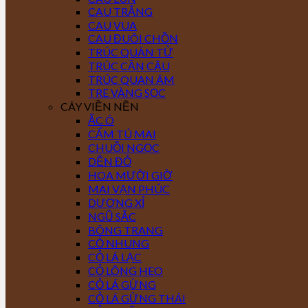
CAU TRẮNG
CAU VUA
CAU ĐUÔI CHỒN
TRÚC QUÂN TỬ
TRÚC CẦN CÂU
TRÚC QUAN ÂM
TRE VÀNG SỌC
CÂY VIỀN NỀN
ẮC Ó
CẨM TÚ MAI
CHUỖI NGỌC
DỀN ĐỎ
HOA MƯỜI GIỜ
MAI VẠN PHÚC
DƯƠNG XỈ
NGŨ SẮC
BÔNG TRANG
CỎ NHUNG
CỎ LÁ LẠC
CỎ LÔNG HEO
CỎ LÁ GỪNG
CỎ LÁ GỪNG THÁI