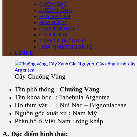
BƯỚM BẠC
BƯỚM HỒNG
HUỲNH ANH
HOA HỒNG
CHUỐI MỎ KÉT
CHUỐI HOA
TUYẾT SƠN PHI HỒ
HOA KIM ĐỒNG VÀNG
LIÊN HỆ
Cây Chuông Vàng
Tên phổ thông :
Chuông Vàng
Tên khoa học : Tabebuia Argentea
Họ thực vật : Núi Nác – Bignoniaceae
Nguồn gốc xuất xứ : Nam Mỹ
Phân bổ ở Việt Nam : rộng khắp
A. Đặc điểm hình thái: