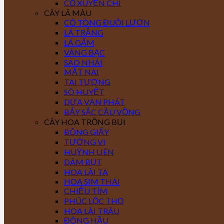
CỎ XUYẾN CHI
CÂY LÁ MÀU
CÔ TÒNG ĐUÔI LƯƠN
LÁ TRẮNG
LÁ GẤM
VÀNG BẠC
SAO NHÁI
MẮT NAI
TAI TƯỢNG
SÒ HUYẾT
DỨA VẠN PHÁT
BẢY SẮC CẦU VỒNG
CÂY HOA TRỒNG BỤI
BÔNG GIẤY
TƯỜNG VI
HUỲNH LIÊN
DÂM BỤT
HOA LÀI TA
HOA SIM THÁI
CHIỀU TÍM
PHÚC LỘC THỌ
HOA LÀI TRÂU
ĐÔNG HẦU