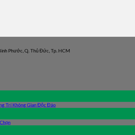
 Bình Phước, Q. Thủ Đức, Tp. HCM
ng Trí Không Gian Độc Đáo
 Chọn