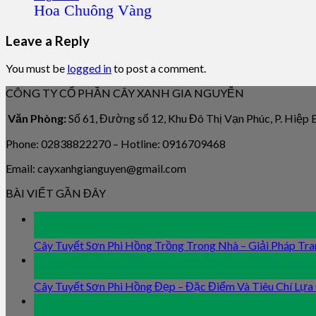
Hoa Chuông Vàng
Leave a Reply
You must be
logged in
to post a comment.
CÔNG TY CỔ PHẦN CÂY XANH GIA NGUYỄN
Văn Phòng:
Số 61, Đường số 12, Khu Đô Thị Vạn Phúc, P. Hiệp
Phone: 02838822270 – Hotline: 0916709468
Email: cayxanhgianguyen@gmail.com
BÀI VIẾT GẦN ĐÂY
09
Jan
Cây Tuyết Sơn Phi Hồng Trồng Trong Nhà – Giải Pháp Tra
09
Jan
Cây Tuyết Sơn Phi Hồng Đẹp – Đặc Điểm Và Tiêu Chí Lựa
09
Jan