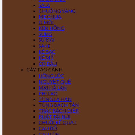
SALA
CHUÔNG VÀNG
ME CHUA
Ô MÔI
KÈN HỒNG
SUNG
SỨ ĐẠI
SAKE
KÈ BẠC
KÈ MỸ
CỌ DẦU
CÂY TẠO CẢNH
HỒNG LỘC
NGUYỆT QUẾ
MAI HÀ LAN
PHI LAO
TÙNG LA HÁN
TÙNG BÁCH TÁN
TRẮC BÁCH DIỆP
PHÁT TÀI NÚI
CHUỐI RẼ QUẠT
CAU ĐỎ
CAU LÙN