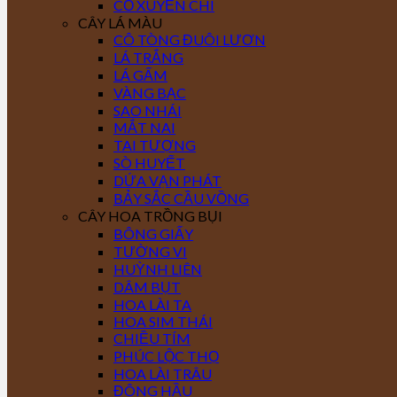
CỎ XUYẾN CHI
CÂY LÁ MÀU
CÔ TÒNG ĐUÔI LƯƠN
LÁ TRẮNG
LÁ GẤM
VÀNG BẠC
SAO NHÁI
MẮT NAI
TAI TƯỢNG
SÒ HUYẾT
DỨA VẠN PHÁT
BẢY SẮC CẦU VỒNG
CÂY HOA TRỒNG BỤI
BÔNG GIẤY
TƯỜNG VI
HUỲNH LIÊN
DÂM BỤT
HOA LÀI TA
HOA SIM THÁI
CHIỀU TÍM
PHÚC LỘC THỌ
HOA LÀI TRÂU
ĐÔNG HẦU