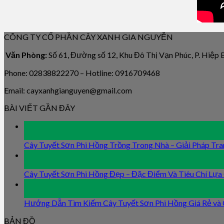
CÔNG TY CỔ PHẦN CÂY XANH GIA NGUYỄN
Văn Phòng:
Số 61, Đường số 12, Khu Đô Thị Vạn Phúc, P. Hiệp
Phone: 02838822270 – Hotline: 0916709468
Email: cayxanhgianguyen@gmail.com
BÀI VIẾT GẦN ĐÂY
09
Jan
Cây Tuyết Sơn Phi Hồng Trồng Trong Nhà – Giải Pháp Tra
09
Jan
Cây Tuyết Sơn Phi Hồng Đẹp – Đặc Điểm Và Tiêu Chí Lựa
09
Jan
Hướng Dẫn Tìm Kiếm Cây Tuyết Sơn Phi Hồng Giá Rẻ và
BẢN ĐỒ