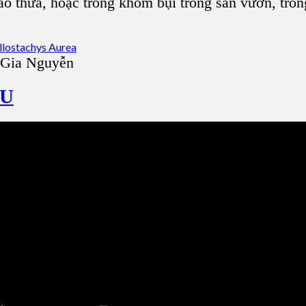
ào thưa, hoặc trồng khóm bụi trong sân vườn, trồ
 Gia Nguyễn
ÂU