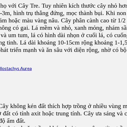
g họ với Cây Tre. Tuy nhiên kích thước cây nhỏ h
-3m, hình trụ thẳng đứng, mọc thành bụi. Khi non
ám hoặc màu vàng nâu. Cây phân cành cao từ 1/2 đ
hông có gai. Lá mềm và nhỏ, xanh mỏng, nhám sần
 và um tum, lá có hình dài nhọn ở cuối lá, có cuố
ng tinh. Lá dài khoảng 10-15cm rộng khoảng 1-1,
át triển mạnh và ăn sâu với diện rộng, nhờ có bộ
Cây không kén đất thích hợp trồng ở nhiều vùng m
 đất có tính axit hoặc trung tính. Cây ưa sáng và
độ ẩm đất.