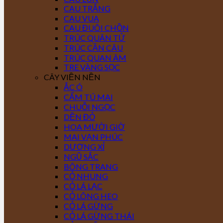
CAU TRẮNG
CAU VUA
CAU ĐUÔI CHỒN
TRÚC QUÂN TỬ
TRÚC CẦN CÂU
TRÚC QUAN ÂM
TRE VÀNG SỌC
CÂY VIỀN NỀN
ẮC Ó
CẨM TÚ MAI
CHUỖI NGỌC
DỀN ĐỎ
HOA MƯỜI GIỜ
MAI VẠN PHÚC
DƯƠNG XỈ
NGŨ SẮC
BÔNG TRANG
CỎ NHUNG
CỎ LÁ LẠC
CỎ LÔNG HEO
CỎ LÁ GỪNG
CỎ LÁ GỪNG THÁI