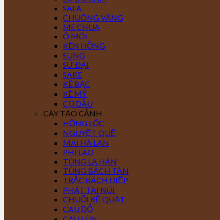
SALA
CHUÔNG VÀNG
ME CHUA
Ô MÔI
KÈN HỒNG
SUNG
SỨ ĐẠI
SAKE
KÈ BẠC
KÈ MỸ
CỌ DẦU
CÂY TẠO CẢNH
HỒNG LỘC
NGUYỆT QUẾ
MAI HÀ LAN
PHI LAO
TÙNG LA HÁN
TÙNG BÁCH TÁN
TRẮC BÁCH DIỆP
PHÁT TÀI NÚI
CHUỐI RẼ QUẠT
CAU ĐỎ
CAU LÙN