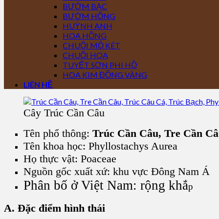
BƯỚM BẠC
BƯỚM HỒNG
HUỲNH ANH
HOA HỒNG
CHUỐI MỎ KÉT
CHUỐI HOA
TUYẾT SƠN PHI HỒ
HOA KIM ĐỒNG VÀNG
LIÊN HỆ
Cây Trúc Cần Câu
Tên phổ thông:
Trúc Cần Câu, Tre Cần Câ
Tên khoa học: Phyllostachys Aurea
Họ thực vật: Poaceae
Nguồn gốc xuất xứ: khu vực Đông Nam Á
Phân bố ở Việt Nam: rộng khắ
p
A. Đặc điểm hình thái