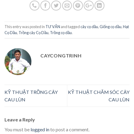
This entry was posted in
TƯ VẤN
and tagged
cây cọ dầu
,
Giống cọ dầu
,
Hạt
Cọ Dầu
,
Trồng cây Cọ Dầu
,
Trồng cọ dầu
.
CAYCONGTRINH
KỸ THUẬT TRỒNG CÂY
KỸ THUẬT CHĂM SÓC CÂY
CAU LÙN
CAU LÙN
Leave a Reply
You must be
logged in
to post a comment.