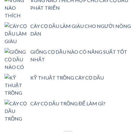
VÙNG NÀO THÍCH HỢP CHO CÂY CỌ DẦU
PHÁT TRIỂN
CÂY CỌ DẦU LÀM GIÀU CHO NGƯỜI NÔNG
DÂN
GIỐNG CỌ DẦU NÀO CÓ NĂNG SUẤT TỐT
NHẤT
KỸ THUẬT TRỒNG CÂY CỌ DẦU
CÂY CỌ DẦU TRỒNG ĐỂ LÀM GÌ?