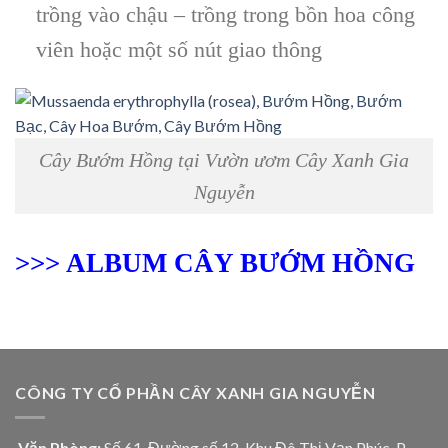
trồng vào chậu – trồng trong bồn hoa công
viên hoặc một số nút giao thông
Cây Bướm Hồng tại Vườn ươm Cây Xanh Gia
Nguyễn
>>> ALBUM CÂY BƯỚM HỒNG
CÔNG TY CỔ PHẦN CÂY XANH GIA NGUYỄN
Văn Phòng:
Số 61, Đường số 12, Khu Đô Thị Vạn Phúc, P.