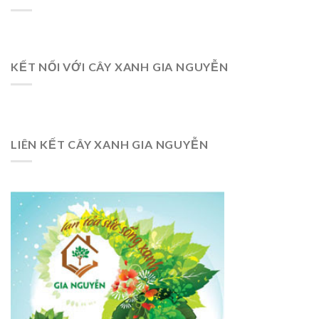
KẾT NỐI VỚI CÂY XANH GIA NGUYỄN
LIÊN KẾT CÂY XANH GIA NGUYỄN