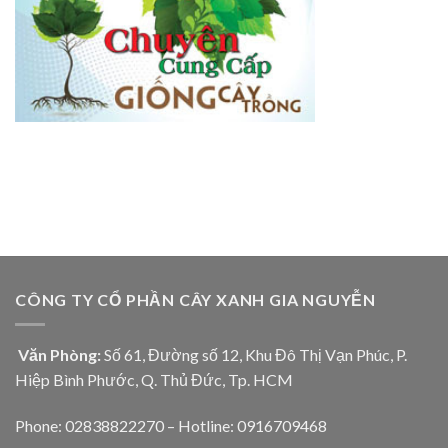
CÔNG TY CỔ PHẦN CÂY XANH GIA NGUYỄN
Văn Phòng:
Số 61, Đường số 12, Khu Đô Thị Vạn Phúc, P.
Hiệp Bình Phước, Q. Thủ Đức, Tp. HCM
Phone: 02838822270 – Hotline: 0916709468