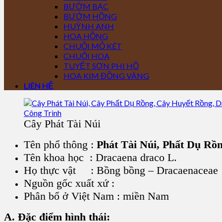
BƯỚM BẠC
BƯỚM HỒNG
HUỲNH ANH
HOA HỒNG
CHUỐI MỎ KÉT
CHUỐI HOA
TUYẾT SƠN PHI HỒ
HOA KIM ĐỒNG VÀNG
LIÊN HỆ
Cây Phát Tài Núi
Tên phổ thông :
Phát Tài Núi, Phất Dụ Rồ
Tên khoa học : Dracaena draco L.
Họ thực vật : Bồng bồng – Dracaenaceae
Nguồn gốc xuất xứ :
Phân bổ ở Việt Nam : miền Nam
A. Đặc điểm hình thái: