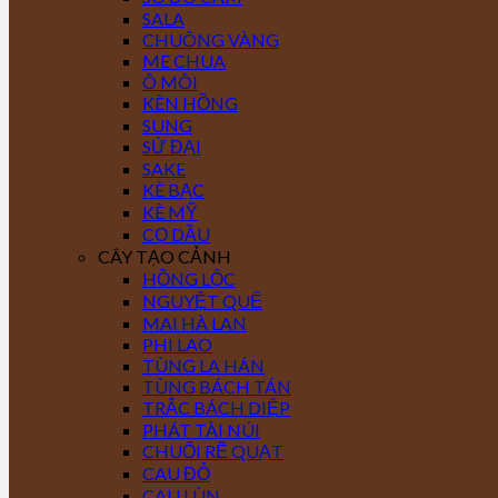
SALA
CHUÔNG VÀNG
ME CHUA
Ô MÔI
KÈN HỒNG
SUNG
SỨ ĐẠI
SAKE
KÈ BẠC
KÈ MỸ
CỌ DẦU
CÂY TẠO CẢNH
HỒNG LỘC
NGUYỆT QUẾ
MAI HÀ LAN
PHI LAO
TÙNG LA HÁN
TÙNG BÁCH TÁN
TRẮC BÁCH DIỆP
PHÁT TÀI NÚI
CHUỐI RẼ QUẠT
CAU ĐỎ
CAU LÙN