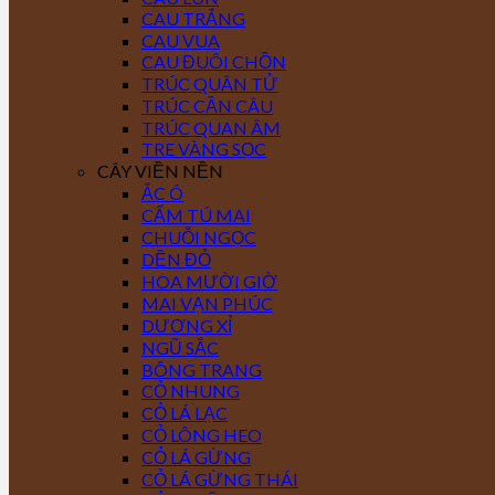
CAU TRẮNG
CAU VUA
CAU ĐUÔI CHỒN
TRÚC QUÂN TỬ
TRÚC CẦN CÂU
TRÚC QUAN ÂM
TRE VÀNG SỌC
CÂY VIỀN NỀN
ẮC Ó
CẨM TÚ MAI
CHUỖI NGỌC
DỀN ĐỎ
HOA MƯỜI GIỜ
MAI VẠN PHÚC
DƯƠNG XỈ
NGŨ SẮC
BÔNG TRANG
CỎ NHUNG
CỎ LÁ LẠC
CỎ LÔNG HEO
CỎ LÁ GỪNG
CỎ LÁ GỪNG THÁI