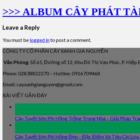
>>> ALBUM CÂY PHÁT TÀI
Leave a Reply
You must be
logged in
to post a comment.
CÔNG TY CỔ PHẦN CÂY XANH GIA NGUYỄN
Văn Phòng:
Số 61, Đường số 12, Khu Đô Thị Vạn Phúc, P. Hiệp
Phone: 02838822270 – Hotline: 0916709468
Email: cayxanhgianguyen@gmail.com
BÀI VIẾT GẦN ĐÂY
09
Jan
Cây Tuyết Sơn Phi Hồng Trồng Trong Nhà – Giải Pháp Tra
09
Jan
Cây Tuyết Sơn Phi Hồng Đẹp – Đặc Điểm Và Tiêu Chí Lựa