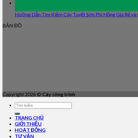
09
Jan
Hướng Dẫn Tìm Kiếm Cây Tuyết Sơn Phi Hồng Giá Rẻ và
BẢN ĐỒ
Copyright 2026 ©
Cây công trình
TRANG CHỦ
GIỚI THIỆU
HOẠT ĐỘNG
TƯ VẤN