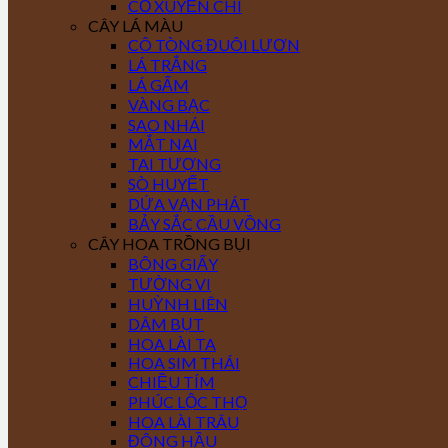
CỎ XUYẾN CHI
CÂY LÁ MÀU
CÔ TÒNG ĐUÔI LƯƠN
LÁ TRẮNG
LÁ GẤM
VÀNG BẠC
SAO NHÁI
MẮT NAI
TAI TƯỢNG
SÒ HUYẾT
DỨA VẠN PHÁT
BẢY SẮC CẦU VỒNG
CÂY HOA TRỒNG BỤI
BÔNG GIẤY
TƯỜNG VI
HUỲNH LIÊN
DÂM BỤT
HOA LÀI TA
HOA SIM THÁI
CHIỀU TÍM
PHÚC LỘC THỌ
HOA LÀI TRÂU
ĐÔNG HẦU