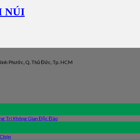
 NÚI
 Bình Phước, Q. Thủ Đức, Tp. HCM
ng Trí Không Gian Độc Đáo
 Chọn