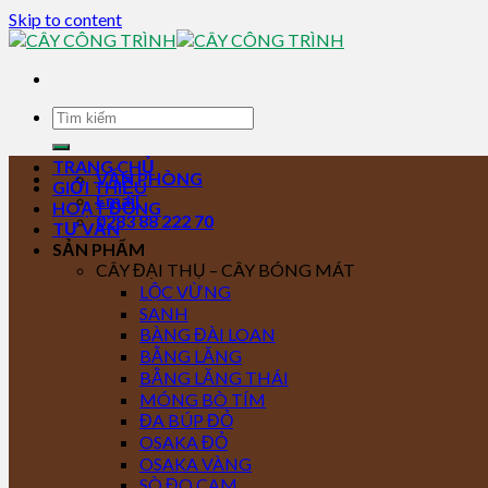
Skip to content
TRANG CHỦ
VĂN PHÒNG
GIỚI THIỆU
Email
HOẠT ĐỘNG
0283 88 222 70
TƯ VẤN
SẢN PHẨM
CÂY ĐẠI THỤ – CÂY BÓNG MÁT
LỘC VỪNG
SANH
BÀNG ĐÀI LOAN
BẰNG LĂNG
BẰNG LĂNG THÁI
MÓNG BÒ TÍM
ĐA BÚP ĐỎ
OSAKA ĐỎ
OSAKA VÀNG
SÒ ĐO CAM