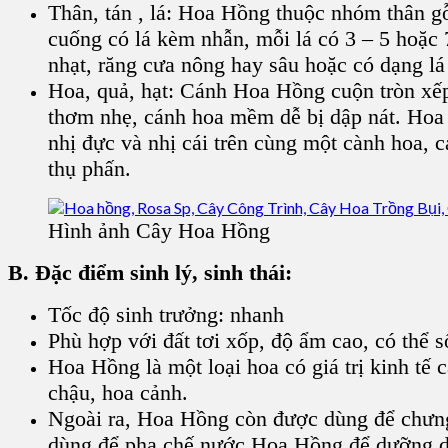
Thân, tán , lá:
Hoa Hồng
thuộc nhóm thân gỗ,
cuống có lá kèm nhẫn, mỗi lá có 3 – 5 hoặc
nhạt, răng cưa nông hay sâu hoặc có dạng lá
Hoa, quả, hạt:
Cánh Hoa Hồng
cuộn tròn xế
thơm nhẹ, cánh hoa mềm dễ bị dập nát. Hoa
nhị đực và nhị cái trên cùng một cành hoa, 
thụ phấn.
Hình ảnh Cây Hoa Hồng
B. Đặc điểm sinh lý, sinh thái:
Tốc độ sinh trưởng: n
hanh
Phù hợp với
đất tơi xốp, độ ẩm cao, có thể 
Hoa Hồng
là một loại hoa có giá trị kinh t
chậu, hoa cảnh.
Ngoài ra, H
oa Hồng
còn được dùng để chưng
dùng để pha chế
nước Hoa Hồng
để dưỡng d