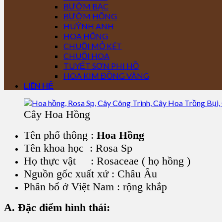
BƯỚM BẠC
BƯỚM HỒNG
HUỲNH ANH
HOA HỒNG
CHUỐI MỎ KÉT
CHUỐI HOA
TUYẾT SƠN PHI HỒ
HOA KIM ĐỒNG VÀNG
LIÊN HỆ
Cây Hoa Hồng
Tên phổ thông :
H
oa Hồng
Tên khoa học :
Rosa Sp
Họ thực vật : Rosaceae ( họ hồng )
Nguồn gốc xuất xứ : Châu Âu
Phân bổ ở Việt Nam : rộng khắp
A. Đặc điểm hình thái: