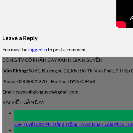
Leave a Reply
You must be
logged in
to post a comment.
CÔNG TY CỔ PHẦN CÂY XANH GIA NGUYỄN
Văn Phòng:
Số 61, Đường số 12, Khu Đô Thị Vạn Phúc, P. Hiệp
Phone: 02838822270 – Hotline: 0916709468
Email: cayxanhgianguyen@gmail.com
BÀI VIẾT GẦN ĐÂY
09
Jan
Cây Tuyết Sơn Phi Hồng Trồng Trong Nhà – Giải Pháp Tra
09