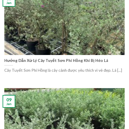
Jan
Hướng Dẫn Xử Lý Cây Tuyết Sơn Phi Hồng Khi Bị Héo Lá
Cây Tuyết Sơn Phi Hồng là cây cảnh được yêu thích vì vẻ đẹp. Lá [...]
09
Jan