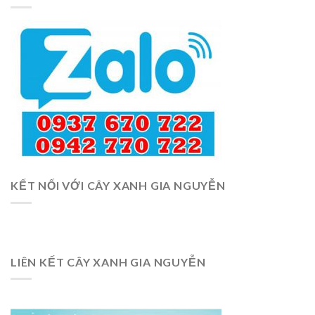
KẾT NỐI VỚI CÂY XANH GIA NGUYỄN
LIÊN KẾT CÂY XANH GIA NGUYỄN