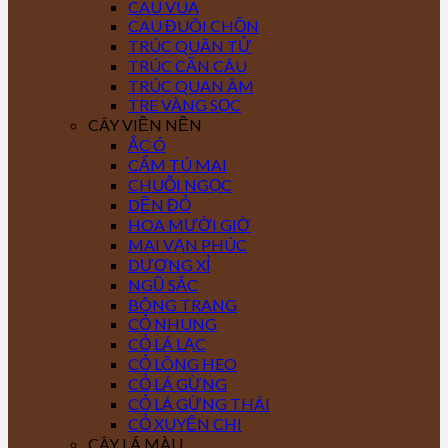
CAU VUA
CAU ĐUÔI CHỒN
TRÚC QUÂN TỬ
TRÚC CẦN CÂU
TRÚC QUAN ÂM
TRE VÀNG SỌC
CÂY VIỀN NỀN
ẮC Ó
CẨM TÚ MAI
CHUỖI NGỌC
DỀN ĐỎ
HOA MƯỜI GIỜ
MAI VẠN PHÚC
DƯƠNG XỈ
NGŨ SẮC
BÔNG TRANG
CỎ NHUNG
CỎ LÁ LẠC
CỎ LÔNG HEO
CỎ LÁ GỪNG
CỎ LÁ GỪNG THÁI
CỎ XUYẾN CHI
CÂY LÁ MÀU