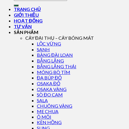
TRANG CHỦ
GIỚI THIỆU
HOẠT ĐỘNG
TƯ VẤN
SẢN PHẨM
CÂY ĐẠI THỤ – CÂY BÓNG MÁT
LỘC VỪNG
SANH
BÀNG ĐÀI LOAN
BẰNG LĂNG
BẰNG LĂNG THÁI
MÓNG BÒ TÍM
ĐA BÚP ĐỎ
OSAKA ĐỎ
OSAKA VÀNG
SÒ ĐO CAM
SALA
CHUÔNG VÀNG
ME CHUA
Ô MÔI
KÈN HỒNG
SUNG