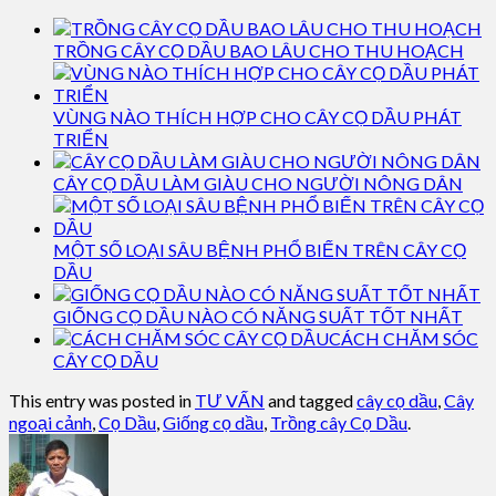
TRỒNG CÂY CỌ DẦU BAO LÂU CHO THU HOẠCH
VÙNG NÀO THÍCH HỢP CHO CÂY CỌ DẦU PHÁT
TRIỂN
CÂY CỌ DẦU LÀM GIÀU CHO NGƯỜI NÔNG DÂN
MỘT SỐ LOẠI SÂU BỆNH PHỔ BIẾN TRÊN CÂY CỌ
DẦU
GIỐNG CỌ DẦU NÀO CÓ NĂNG SUẤT TỐT NHẤT
CÁCH CHĂM SÓC
CÂY CỌ DẦU
This entry was posted in
TƯ VẤN
and tagged
cây cọ dầu
,
Cây
ngoại cảnh
,
Cọ Dầu
,
Giống cọ dầu
,
Trồng cây Cọ Dầu
.