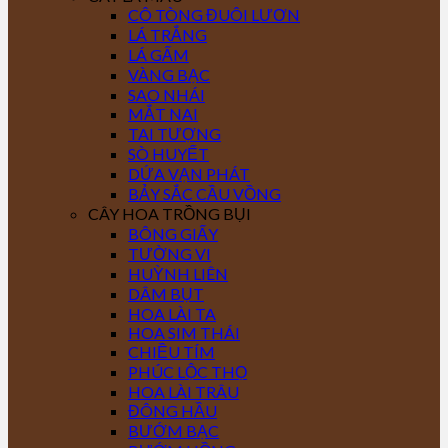
CÔ TÒNG ĐUÔI LƯƠN
LÁ TRẮNG
LÁ GẤM
VÀNG BẠC
SAO NHÁI
MẮT NAI
TAI TƯỢNG
SÒ HUYẾT
DỨA VẠN PHÁT
BẢY SẮC CẦU VỒNG
CÂY HOA TRỒNG BỤI
BÔNG GIẤY
TƯỜNG VI
HUỲNH LIÊN
DÂM BỤT
HOA LÀI TA
HOA SIM THÁI
CHIỀU TÍM
PHÚC LỘC THỌ
HOA LÀI TRÂU
ĐÔNG HẦU
BƯỚM BẠC