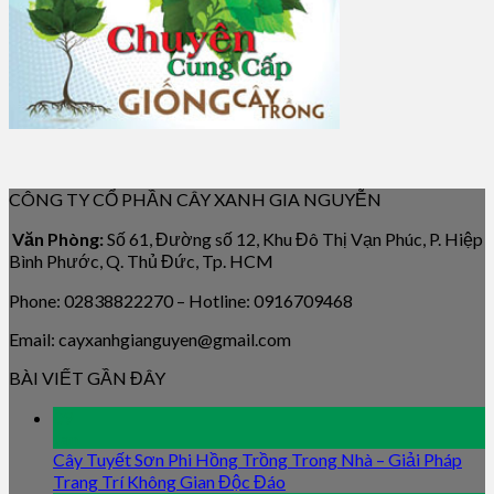
CÔNG TY CỔ PHẦN CÂY XANH GIA NGUYỄN
Văn Phòng:
Số 61, Đường số 12, Khu Đô Thị Vạn Phúc, P. Hiệp
Bình Phước, Q. Thủ Đức, Tp. HCM
Phone: 02838822270 – Hotline: 0916709468
Email: cayxanhgianguyen@gmail.com
BÀI VIẾT GẦN ĐÂY
09
Jan
Cây Tuyết Sơn Phi Hồng Trồng Trong Nhà – Giải Pháp
Trang Trí Không Gian Độc Đáo