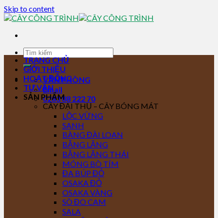
Skip to content
TRANG CHỦ
GIỚI THIỆU
HOẠT ĐỘNG
VĂN PHÒNG
TƯ VẤN
Email
SẢN PHẨM
0283 88 222 70
CÂY ĐẠI THỤ – CÂY BÓNG MÁT
LỘC VỪNG
SANH
BÀNG ĐÀI LOAN
BẰNG LĂNG
BẰNG LĂNG THÁI
MÓNG BÒ TÍM
ĐA BÚP ĐỎ
OSAKA ĐỎ
OSAKA VÀNG
SÒ ĐO CAM
SALA