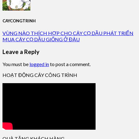
CAYCONGTRINH
VÙNG NÀO THÍCH HỢP CHO CÂY CỌ DẦU PHÁT TRIỂN
MUA CÂY CỌ DẦU GIỐNG Ở ĐÂU
Leave a Reply
You must be
logged in
to post a comment.
HOẠT ĐỘNG CÂY CÔNG TRÌNH
QUÀ TẶNG KHÁCH HÀNG