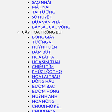
SAO NHÁI
MẮT NAI
TAI TƯỢNG
SÒ HUYẾT
DỨA VẠN PHÁT
BẢY SẮC CẦU VỒNG
CÂY HOA TRỒNG BỤI
BÔNG GIẤY
TƯỜNG VI
HUỲNH LIÊN
DÂM BỤT
HOA LÀI TA
HOA SIM THÁI
CHIỀU TÍM
PHÚC LỘC THỌ
HOA LÀI TRÂU
ĐÔNG HẦU
BƯỚM BẠC
BƯỚM HỒNG
HUỲNH ANH
HOA HỒNG
CHUỐI MỎ KÉT
CHUỐI HOA