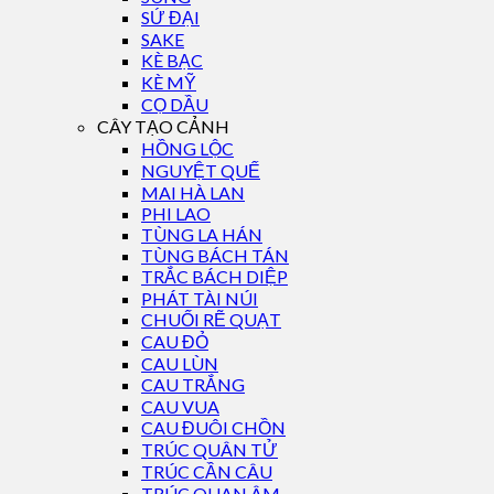
SỨ ĐẠI
SAKE
KÈ BẠC
KÈ MỸ
CỌ DẦU
CÂY TẠO CẢNH
HỒNG LỘC
NGUYỆT QUẾ
MAI HÀ LAN
PHI LAO
TÙNG LA HÁN
TÙNG BÁCH TÁN
TRẮC BÁCH DIỆP
PHÁT TÀI NÚI
CHUỐI RẼ QUẠT
CAU ĐỎ
CAU LÙN
CAU TRẮNG
CAU VUA
CAU ĐUÔI CHỒN
TRÚC QUÂN TỬ
TRÚC CẦN CÂU
TRÚC QUAN ÂM