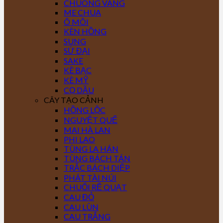
CHUÔNG VÀNG
ME CHUA
Ô MÔI
KÈN HỒNG
SUNG
SỨ ĐẠI
SAKE
KÈ BẠC
KÈ MỸ
CỌ DẦU
CÂY TẠO CẢNH
HỒNG LỘC
NGUYỆT QUẾ
MAI HÀ LAN
PHI LAO
TÙNG LA HÁN
TÙNG BÁCH TÁN
TRẮC BÁCH DIỆP
PHÁT TÀI NÚI
CHUỐI RẼ QUẠT
CAU ĐỎ
CAU LÙN
CAU TRẮNG