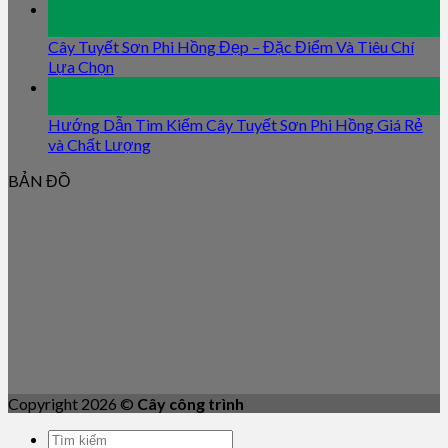
09
Jan
Cây Tuyết Sơn Phi Hồng Đẹp – Đặc Điểm Và Tiêu Chí
Lựa Chọn
09
Jan
Hướng Dẫn Tìm Kiếm Cây Tuyết Sơn Phi Hồng Giá Rẻ
và Chất Lượng
BẢN ĐỒ
Copyright 2026 ©
Cây công trình