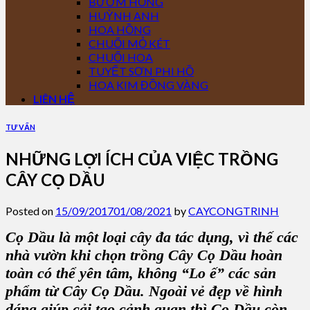
BƯỚM HỒNG
HUỲNH ANH
HOA HỒNG
CHUỐI MỎ KÉT
CHUỐI HOA
TUYẾT SƠN PHI HỒ
HOA KIM ĐỒNG VÀNG
LIÊN HỆ
TƯ VẤN
NHỮNG LỢI ÍCH CỦA VIỆC TRỒNG
CÂY CỌ DẦU
Posted on
15/09/2017
01/08/2021
by
CAYCONGTRINH
Cọ Dầu
là một loại
cây đa tác dụng
, vì thế các
nhà vườn khi chọn
trồng Cây Cọ Dầu
hoàn
toàn có thể yên tâm, không “Lo ế” các sản
phẩm từ C
ây Cọ Dầu
.
Ngoài vẻ đẹp về hình
dáng giúp cải tạo cảnh quan thì C
ọ Dầu
còn