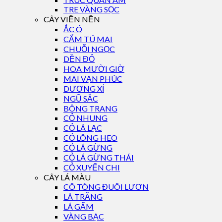
TRE VÀNG SỌC
CÂY VIỀN NỀN
ẮC Ó
CẨM TÚ MAI
CHUỖI NGỌC
DỀN ĐỎ
HOA MƯỜI GIỜ
MAI VẠN PHÚC
DƯƠNG XỈ
NGŨ SẮC
BÔNG TRANG
CỎ NHUNG
CỎ LÁ LẠC
CỎ LÔNG HEO
CỎ LÁ GỪNG
CỎ LÁ GỪNG THÁI
CỎ XUYẾN CHI
CÂY LÁ MÀU
CÔ TÒNG ĐUÔI LƯƠN
LÁ TRẮNG
LÁ GẤM
VÀNG BẠC