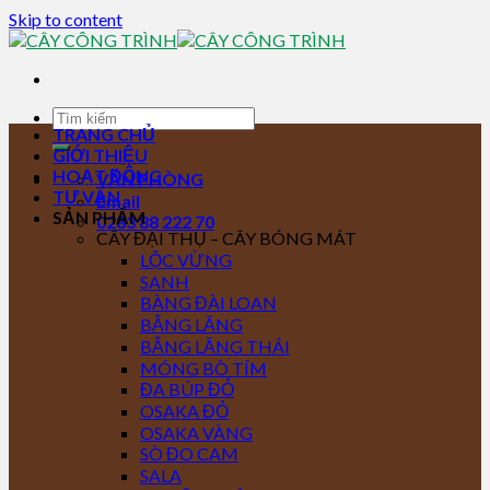
Skip to content
TRANG CHỦ
GIỚI THIỆU
HOẠT ĐỘNG
VĂN PHÒNG
TƯ VẤN
Email
SẢN PHẨM
0283 88 222 70
CÂY ĐẠI THỤ – CÂY BÓNG MÁT
LỘC VỪNG
SANH
BÀNG ĐÀI LOAN
BẰNG LĂNG
BẰNG LĂNG THÁI
MÓNG BÒ TÍM
ĐA BÚP ĐỎ
OSAKA ĐỎ
OSAKA VÀNG
SÒ ĐO CAM
SALA