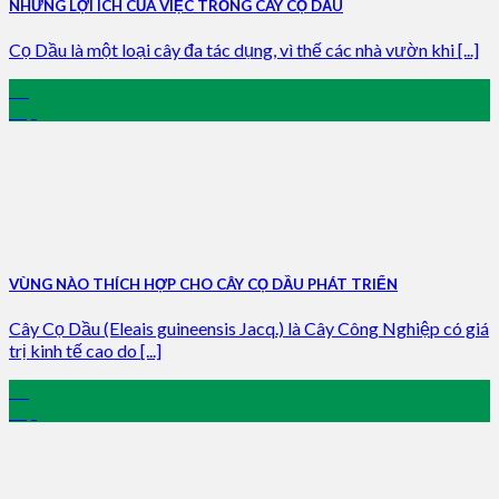
NHỮNG LỢI ÍCH CỦA VIỆC TRỒNG CÂY CỌ DẦU
Cọ Dầu là một loại cây đa tác dụng, vì thế các nhà vườn khi [...]
15
Sep
VÙNG NÀO THÍCH HỢP CHO CÂY CỌ DẦU PHÁT TRIỂN
Cây Cọ Dầu (Eleais guineensis Jacq.) là Cây Công Nghiệp có giá
trị kinh tế cao do [...]
14
Sep