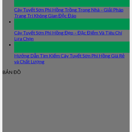
Jan
Cây Tuyết Sơn Phi Hồng Trồng Trong Nhà – Giải Pháp
Trang Trí Không Gian Độc Đáo
09
Jan
Cây Tuyết Sơn Phi Hồng Đẹp – Đặc Điểm Và Tiêu Chí
Lựa Chọn
09
Jan
Hướng Dẫn Tìm Kiếm Cây Tuyết Sơn Phi Hồng Giá Rẻ
và Chất Lượng
BẢN ĐỒ