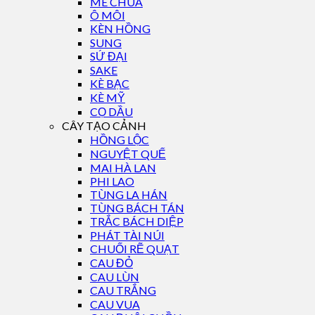
ME CHUA
Ô MÔI
KÈN HỒNG
SUNG
SỨ ĐẠI
SAKE
KÈ BẠC
KÈ MỸ
CỌ DẦU
CÂY TẠO CẢNH
HỒNG LỘC
NGUYỆT QUẾ
MAI HÀ LAN
PHI LAO
TÙNG LA HÁN
TÙNG BÁCH TÁN
TRẮC BÁCH DIỆP
PHÁT TÀI NÚI
CHUỐI RẼ QUẠT
CAU ĐỎ
CAU LÙN
CAU TRẮNG
CAU VUA