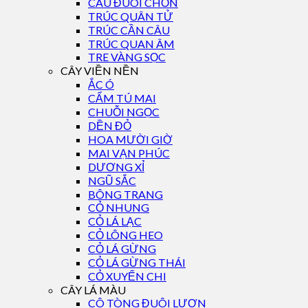
CAU ĐUÔI CHỒN
TRÚC QUÂN TỬ
TRÚC CẦN CÂU
TRÚC QUAN ÂM
TRE VÀNG SỌC
CÂY VIỀN NỀN
ẮC Ó
CẨM TÚ MAI
CHUỖI NGỌC
DỀN ĐỎ
HOA MƯỜI GIỜ
MAI VẠN PHÚC
DƯƠNG XỈ
NGŨ SẮC
BÔNG TRANG
CỎ NHUNG
CỎ LÁ LẠC
CỎ LÔNG HEO
CỎ LÁ GỪNG
CỎ LÁ GỪNG THÁI
CỎ XUYẾN CHI
CÂY LÁ MÀU
CÔ TÒNG ĐUÔI LƯƠN