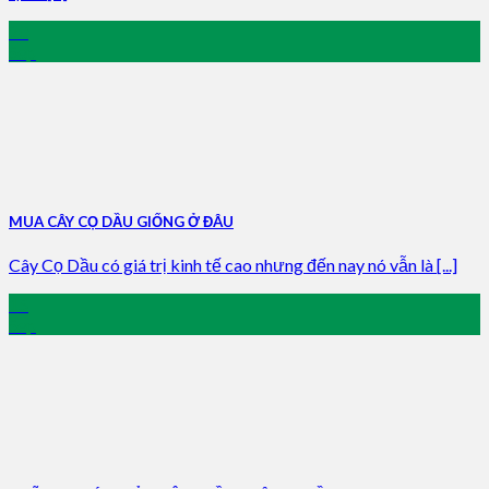
20
Sep
MUA CÂY CỌ DẦU GIỐNG Ở ĐÂU
Cây Cọ Dầu có giá trị kinh tế cao nhưng đến nay nó vẫn là [...]
15
Sep