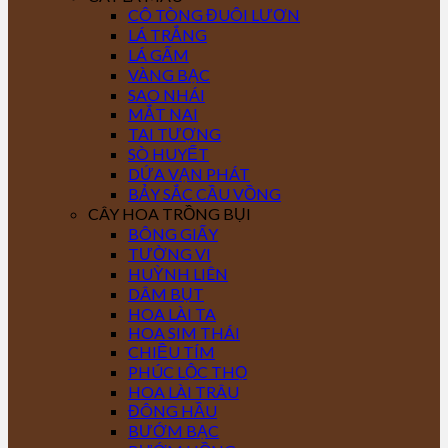
CÔ TÒNG ĐUÔI LƯƠN
LÁ TRẮNG
LÁ GẤM
VÀNG BẠC
SAO NHÁI
MẮT NAI
TAI TƯỢNG
SÒ HUYẾT
DỨA VẠN PHÁT
BẢY SẮC CẦU VỒNG
CÂY HOA TRỒNG BỤI
BÔNG GIẤY
TƯỜNG VI
HUỲNH LIÊN
DÂM BỤT
HOA LÀI TA
HOA SIM THÁI
CHIỀU TÍM
PHÚC LỘC THỌ
HOA LÀI TRÂU
ĐÔNG HẦU
BƯỚM BẠC