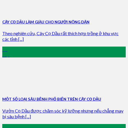
CÂY CỌ DẦU LÀM GIÀU CHO NGƯỜI NÔNG DÂN
Theo nghiên cứu, Cây Cọ Dầu rất thích hợp trồng ở khu vực
các tỉnh [...]
13
Sep
MỘT SỐ LOẠI SÂU BỆNH PHỔ BIẾN TRÊN CÂY CỌ DẦU
Vườn Cọ Dầu được chăm sóc kỹ lưỡng nhưng nếu chẳng may
bị sâu bệnh [...]
13