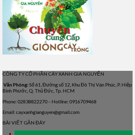
CÔNG TY CỔ PHẦN CÂY XANH GIA NGUYỄN
Văn Phòng:
Số 61, Đường số 12, Khu Đô Thị Vạn Phúc, P. Hiệp
Bình Phước, Q. Thủ Đức, Tp. HCM
Phone: 02838822270 – Hotline: 0916709468
Email: cayxanhgianguyen@gmail.com
BÀI VIẾT GẦN ĐÂY
09