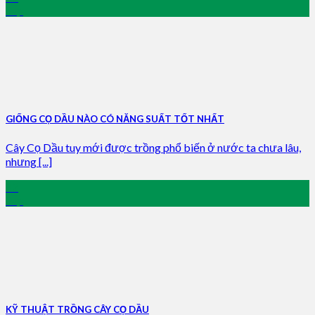
Sep
GIỐNG CỌ DẦU NÀO CÓ NĂNG SUẤT TỐT NHẤT
Cây Cọ Dầu tuy mới được trồng phổ biến ở nước ta chưa lâu,
nhưng [...]
12
Sep
KỸ THUẬT TRỒNG CÂY CỌ DẦU