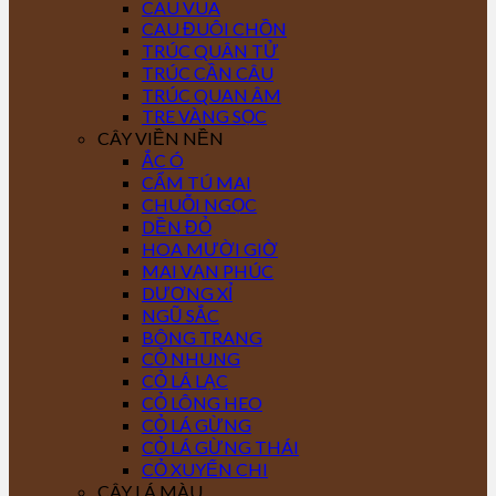
CAU VUA
CAU ĐUÔI CHỒN
TRÚC QUÂN TỬ
TRÚC CẦN CÂU
TRÚC QUAN ÂM
TRE VÀNG SỌC
CÂY VIỀN NỀN
ẮC Ó
CẨM TÚ MAI
CHUỖI NGỌC
DỀN ĐỎ
HOA MƯỜI GIỜ
MAI VẠN PHÚC
DƯƠNG XỈ
NGŨ SẮC
BÔNG TRANG
CỎ NHUNG
CỎ LÁ LẠC
CỎ LÔNG HEO
CỎ LÁ GỪNG
CỎ LÁ GỪNG THÁI
CỎ XUYẾN CHI
CÂY LÁ MÀU