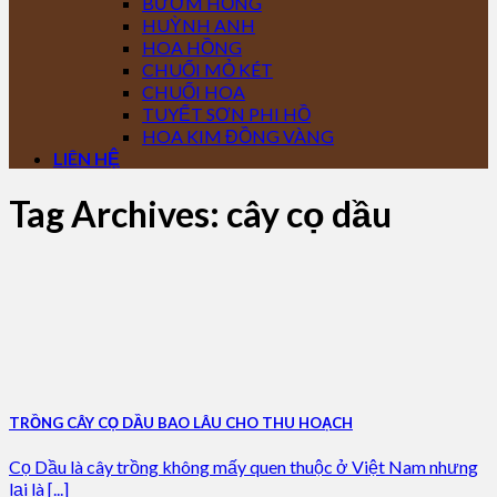
BƯỚM HỒNG
HUỲNH ANH
HOA HỒNG
CHUỐI MỎ KÉT
CHUỐI HOA
TUYẾT SƠN PHI HỒ
HOA KIM ĐỒNG VÀNG
LIÊN HỆ
Tag Archives:
cây cọ dầu
TRỒNG CÂY CỌ DẦU BAO LÂU CHO THU HOẠCH
Cọ Dầu là cây trồng không mấy quen thuộc ở Việt Nam nhưng
lại là [...]