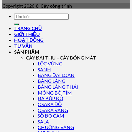
Copyright 2026 ©
Cây công trình
TRANG CHỦ
GIỚI THIỆU
HOẠT ĐỘNG
TƯ VẤN
SẢN PHẨM
CÂY ĐẠI THỤ – CÂY BÓNG MÁT
LỘC VỪNG
SANH
BÀNG ĐÀI LOAN
BẰNG LĂNG
BẰNG LĂNG THÁI
MÓNG BÒ TÍM
ĐA BÚP ĐỎ
OSAKA ĐỎ
OSAKA VÀNG
SÒ ĐO CAM
SALA
CHUÔNG VÀNG