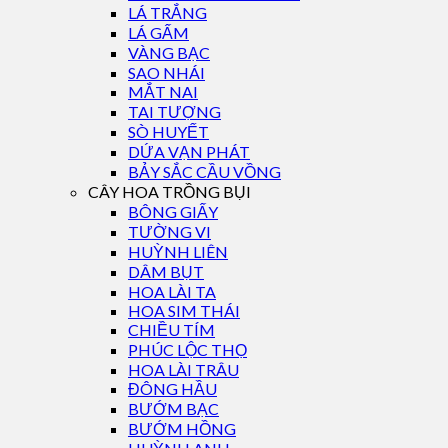
LÁ TRẮNG
LÁ GẤM
VÀNG BẠC
SAO NHÁI
MẮT NAI
TAI TƯỢNG
SÒ HUYẾT
DỨA VẠN PHÁT
BẢY SẮC CẦU VỒNG
CÂY HOA TRỒNG BỤI
BÔNG GIẤY
TƯỜNG VI
HUỲNH LIÊN
DÂM BỤT
HOA LÀI TA
HOA SIM THÁI
CHIỀU TÍM
PHÚC LỘC THỌ
HOA LÀI TRÂU
ĐÔNG HẦU
BƯỚM BẠC
BƯỚM HỒNG