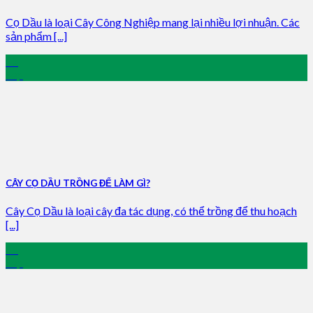
Cọ Dầu là loại Cây Công Nghiệp mang lại nhiều lợi nhuận. Các
sản phẩm [...]
12
Sep
CÂY CỌ DẦU TRỒNG ĐỂ LÀM GÌ?
Cây Cọ Dầu là loại cây đa tác dụng, có thể trồng để thu hoạch
[...]
11
Sep