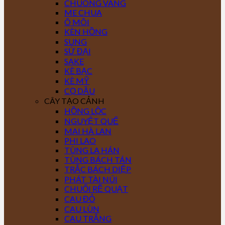
CHUÔNG VÀNG
ME CHUA
Ô MÔI
KÈN HỒNG
SUNG
SỨ ĐẠI
SAKE
KÈ BẠC
KÈ MỸ
CỌ DẦU
CÂY TẠO CẢNH
HỒNG LỘC
NGUYỆT QUẾ
MAI HÀ LAN
PHI LAO
TÙNG LA HÁN
TÙNG BÁCH TÁN
TRẮC BÁCH DIỆP
PHÁT TÀI NÚI
CHUỐI RẼ QUẠT
CAU ĐỎ
CAU LÙN
CAU TRẮNG