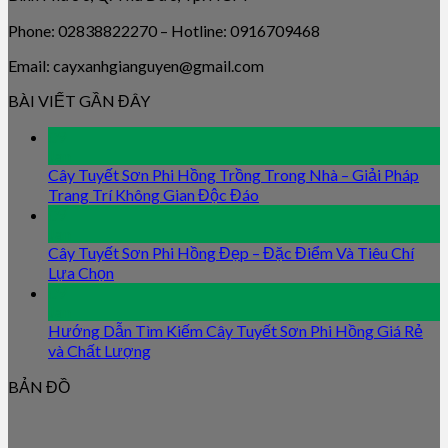
Phone: 02838822270 – Hotline: 0916709468
Email: cayxanhgianguyen@gmail.com
BÀI VIẾT GẦN ĐÂY
09
Jan
Cây Tuyết Sơn Phi Hồng Trồng Trong Nhà – Giải Pháp
Trang Trí Không Gian Độc Đáo
09
Jan
Cây Tuyết Sơn Phi Hồng Đẹp – Đặc Điểm Và Tiêu Chí
Lựa Chọn
09
Jan
Hướng Dẫn Tìm Kiếm Cây Tuyết Sơn Phi Hồng Giá Rẻ
và Chất Lượng
BẢN ĐỒ