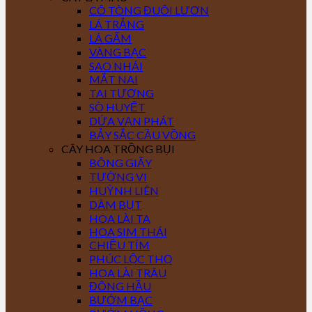
CÔ TÒNG ĐUÔI LƯƠN
LÁ TRẮNG
LÁ GẤM
VÀNG BẠC
SAO NHÁI
MẮT NAI
TAI TƯỢNG
SÒ HUYẾT
DỨA VẠN PHÁT
BẢY SẮC CẦU VỒNG
CÂY HOA TRỒNG BỤI
BÔNG GIẤY
TƯỜNG VI
HUỲNH LIÊN
DÂM BỤT
HOA LÀI TA
HOA SIM THÁI
CHIỀU TÍM
PHÚC LỘC THỌ
HOA LÀI TRÂU
ĐÔNG HẦU
BƯỚM BẠC