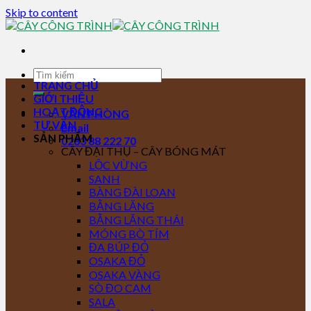
Skip to content
TRANG CHỦ
GIỚI THIỆU
HOẠT ĐỘNG
VĂN PHÒNG
TƯ VẤN
Email
SẢN PHẨM
0283 88 222 70
CÂY ĐẠI THỤ – CÂY BÓNG MÁT
LỘC VỪNG
SANH
BÀNG ĐÀI LOAN
BẰNG LĂNG
BẰNG LĂNG THÁI
MÓNG BÒ TÍM
ĐA BÚP ĐỎ
OSAKA ĐỎ
OSAKA VÀNG
SÒ ĐO CAM
SALA