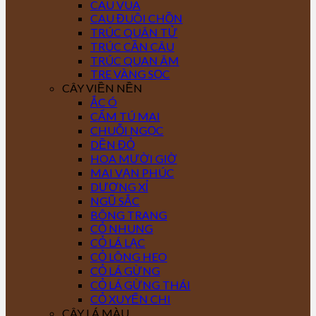
CAU VUA
CAU ĐUÔI CHỒN
TRÚC QUÂN TỬ
TRÚC CẦN CÂU
TRÚC QUAN ÂM
TRE VÀNG SỌC
CÂY VIỀN NỀN
ẮC Ó
CẨM TÚ MAI
CHUỖI NGỌC
DỀN ĐỎ
HOA MƯỜI GIỜ
MAI VẠN PHÚC
DƯƠNG XỈ
NGŨ SẮC
BÔNG TRANG
CỎ NHUNG
CỎ LÁ LẠC
CỎ LÔNG HEO
CỎ LÁ GỪNG
CỎ LÁ GỪNG THÁI
CỎ XUYẾN CHI
CÂY LÁ MÀU