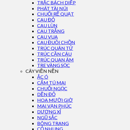
TRẮC BÁCH DIỆP
PHÁT TÀI NÚI
CHUỐI RẼ QUẠT
CAU ĐỎ
CAU LÙN
CAU TRẮNG
CAU VUA
CAU ĐUÔI CHỒN
TRÚC QUÂN TỬ
TRÚC CẦN CÂU
TRÚC QUAN ÂM
TRE VÀNG SỌC
CÂY VIỀN NỀN
ẮC Ó
CẨM TÚ MAI
CHUỖI NGỌC
DỀN ĐỎ
HOA MƯỜI GIỜ
MAI VẠN PHÚC
DƯƠNG XỈ
NGŨ SẮC
BÔNG TRANG
CỎ NHUNG