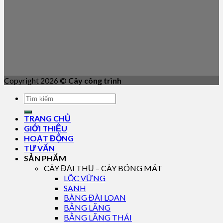
Copyright 2026 ©
Cây công trình
TRANG CHỦ
GIỚI THIỆU
HOẠT ĐỘNG
TƯ VẤN
SẢN PHẨM
CÂY ĐẠI THỤ – CÂY BÓNG MÁT
LỘC VỪNG
SANH
BÀNG ĐÀI LOAN
BẰNG LĂNG
BẰNG LĂNG THÁI