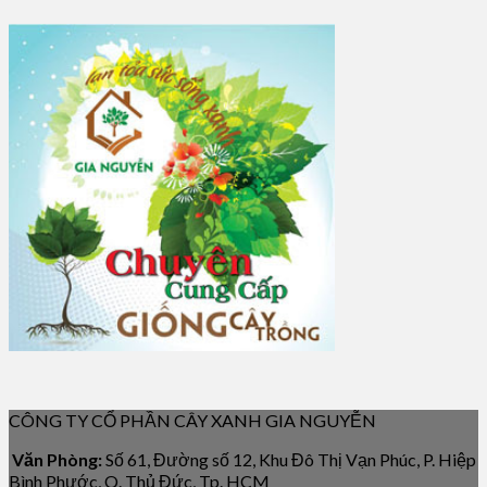
CÔNG TY CỔ PHẦN CÂY XANH GIA NGUYỄN
Văn Phòng:
Số 61, Đường số 12, Khu Đô Thị Vạn Phúc, P. Hiệp
Bình Phước, Q. Thủ Đức, Tp. HCM