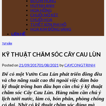
BƯỚM HỒNG
HUỲNH ANH
HOA HỒNG
CHUỐI MỎ KÉT
CHUỐI HOA
TUYẾT SƠN PHI HỒ
HOA KIM ĐỒNG VÀNG
LIÊN HỆ
TƯ VẤN
KỸ THUẬT CHĂM SÓC CÂY CAU LÙN
Posted on
21/09/2017
01/08/2021
by
CAYCONGTRINH
Để có một V
ườn Cau Lùn
phát triển đồng đều
và cho năng suất cao thì ngoài việc đảm bảo
kỹ thuật trồng ban đầu bạn cần chú ý
kỹ thuật
chăm sóc Cây Cau Lùn
. Hàng năm cần chú ý
lịch tưới nước, làm cỏ, bón phân, phòng chống
cỏ dại. Nhờ có kỹ thuật chăm sóc đúng mà