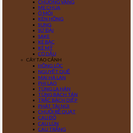
CHUÔNG VÀNG
ME CHUA
Ô MÔI
KÈN HỒNG
SUNG
SỨ ĐẠI
SAKE
KÈ BẠC
KÈ MỸ
CỌ DẦU
CÂY TẠO CẢNH
HỒNG LỘC
NGUYỆT QUẾ
MAI HÀ LAN
PHI LAO
TÙNG LA HÁN
TÙNG BÁCH TÁN
TRẮC BÁCH DIỆP
PHÁT TÀI NÚI
CHUỐI RẼ QUẠT
CAU ĐỎ
CAU LÙN
CAU TRẮNG