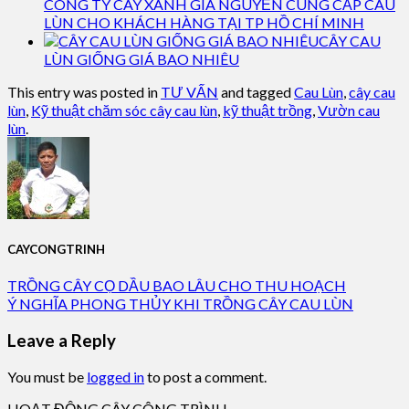
CÔNG TY CÂY XANH GIA NGUYỄN CUNG CẤP CAU
LÙN CHO KHÁCH HÀNG TẠI TP HỒ CHÍ MINH
CÂY CAU
LÙN GIỐNG GIÁ BAO NHIÊU
This entry was posted in
TƯ VẤN
and tagged
Cau Lùn
,
cây cau
lùn
,
Kỹ thuật chăm sóc cây cau lùn
,
kỹ thuật trồng
,
Vườn cau
lùn
.
CAYCONGTRINH
TRỒNG CÂY CỌ DẦU BAO LÂU CHO THU HOẠCH
Ý NGHĨA PHONG THỦY KHI TRỒNG CÂY CAU LÙN
Leave a Reply
You must be
logged in
to post a comment.
HOẠT ĐỘNG CÂY CÔNG TRÌNH