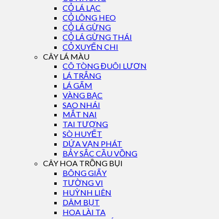
CỎ LÁ LẠC
CỎ LÔNG HEO
CỎ LÁ GỪNG
CỎ LÁ GỪNG THÁI
CỎ XUYẾN CHI
CÂY LÁ MÀU
CÔ TÒNG ĐUÔI LƯƠN
LÁ TRẮNG
LÁ GẤM
VÀNG BẠC
SAO NHÁI
MẮT NAI
TAI TƯỢNG
SÒ HUYẾT
DỨA VẠN PHÁT
BẢY SẮC CẦU VỒNG
CÂY HOA TRỒNG BỤI
BÔNG GIẤY
TƯỜNG VI
HUỲNH LIÊN
DÂM BỤT
HOA LÀI TA