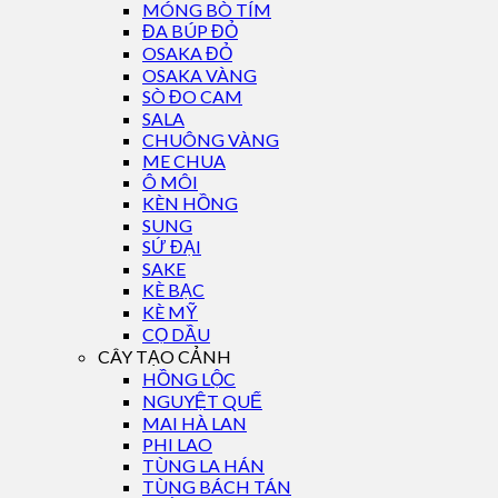
MÓNG BÒ TÍM
ĐA BÚP ĐỎ
OSAKA ĐỎ
OSAKA VÀNG
SÒ ĐO CAM
SALA
CHUÔNG VÀNG
ME CHUA
Ô MÔI
KÈN HỒNG
SUNG
SỨ ĐẠI
SAKE
KÈ BẠC
KÈ MỸ
CỌ DẦU
CÂY TẠO CẢNH
HỒNG LỘC
NGUYỆT QUẾ
MAI HÀ LAN
PHI LAO
TÙNG LA HÁN
TÙNG BÁCH TÁN