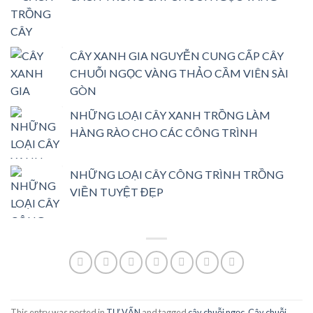
CÂY XANH GIA NGUYỄN CUNG CẤP CÂY
CHUỖI NGỌC VÀNG THẢO CẦM VIÊN SÀI
GÒN
NHỮNG LOẠI CÂY XANH TRỒNG LÀM
HÀNG RÀO CHO CÁC CÔNG TRÌNH
NHỮNG LOẠI CÂY CÔNG TRÌNH TRỒNG
VIỀN TUYỆT ĐẸP
This entry was posted in
TƯ VẤN
and tagged
cây chuỗi ngọc
,
Cây chuỗi