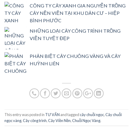
CÔNG TY CÂY XANH GIA NGUYỄN TRỒNG
CÂY NỀN VIỀN TẠI KHU DÂN CƯ – HIỆP
BÌNH PHƯỚC
NHỮNG LOẠI CÂY CÔNG TRÌNH TRỒNG
VIỀN TUYỆT ĐẸP
PHÂN BIỆT CÂY CHUÔNG VÀNG VÀ CÂY
HUỲNH LIÊN
This entry was posted in
TƯ VẤN
and tagged
cây chuỗi ngọc
,
Cây chuỗi
ngọc vàng
,
Cây công trình
,
Cây Viền Nền
,
Chuỗi Ngọc Vàng
.