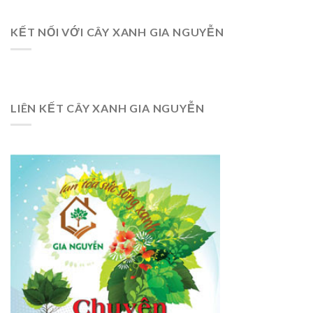
KẾT NỐI VỚI CÂY XANH GIA NGUYỄN
LIÊN KẾT CÂY XANH GIA NGUYỄN