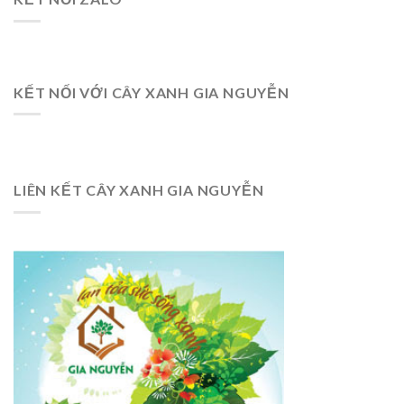
KẾT NỐI VỚI CÂY XANH GIA NGUYỄN
LIÊN KẾT CÂY XANH GIA NGUYỄN