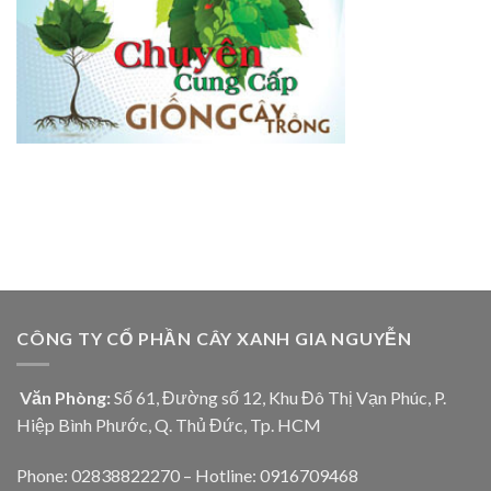
CÔNG TY CỔ PHẦN CÂY XANH GIA NGUYỄN
Văn Phòng:
Số 61, Đường số 12, Khu Đô Thị Vạn Phúc, P.
Hiệp Bình Phước, Q. Thủ Đức, Tp. HCM
Phone: 02838822270 – Hotline: 0916709468