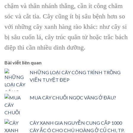
chậm và thân nhánh thẳng, cần ít công chăm
sóc và cắt tỉa. Cây cũng ít bị sâu bệnh hơn so
với những cây xanh hàng rào khác: như cây si
bị sâu cuốn lá, cây trúc quân tử hoặc trắc bách
diệp thì cần nhiều dinh dưỡng.
Bài viết liên quan
NHỮNG LOẠI CÂY CÔNG TRÌNH TRỒNG
VIỀN TUYỆT ĐẸP
MUA CÂY CHUỖI NGỌC VÀNG Ở ĐÂU?
CÂY XANH GIA NGUYỄN CUNG CẤP 1000
CÂY ẮC Ó CHO CHÚ HOÀNG Ở CỦ CHI, TP.