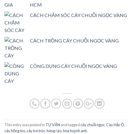
HCM
CÁCH CHĂM SÓC CÂY CHUỖI NGỌC VÀNG
CÁCH TRỒNG CÂY CHUỖI NGỌC VÀNG
CÔNG DỤNG CÂY CHUỖI NGỌC VÀNG
This entry was posted in
TƯ VẤN
and tagged
cây chuỗi ngọc
,
Cây Hắc Ó
,
cây hồng leo
,
cây tre trúc
,
hàng rào
,
hoa huỳnh anh
.