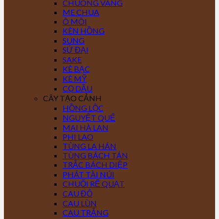
CHUÔNG VÀNG
ME CHUA
Ô MÔI
KÈN HỒNG
SUNG
SỨ ĐẠI
SAKE
KÈ BẠC
KÈ MỸ
CỌ DẦU
CÂY TẠO CẢNH
HỒNG LỘC
NGUYỆT QUẾ
MAI HÀ LAN
PHI LAO
TÙNG LA HÁN
TÙNG BÁCH TÁN
TRẮC BÁCH DIỆP
PHÁT TÀI NÚI
CHUỐI RẼ QUẠT
CAU ĐỎ
CAU LÙN
CAU TRẮNG