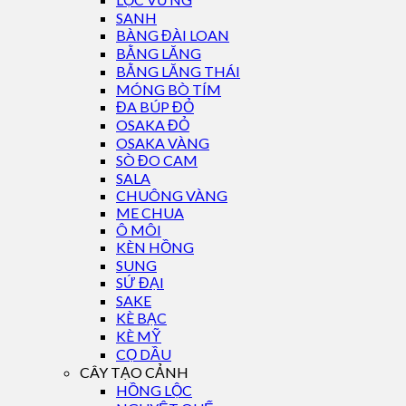
SANH
BÀNG ĐÀI LOAN
BẰNG LĂNG
BẰNG LĂNG THÁI
MÓNG BÒ TÍM
ĐA BÚP ĐỎ
OSAKA ĐỎ
OSAKA VÀNG
SÒ ĐO CAM
SALA
CHUÔNG VÀNG
ME CHUA
Ô MÔI
KÈN HỒNG
SUNG
SỨ ĐẠI
SAKE
KÈ BẠC
KÈ MỸ
CỌ DẦU
CÂY TẠO CẢNH
HỒNG LỘC