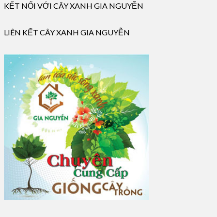
KẾT NỐI VỚI CÂY XANH GIA NGUYỄN
LIÊN KẾT CÂY XANH GIA NGUYỄN