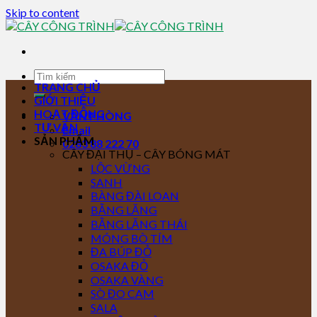
Skip to content
TRANG CHỦ
GIỚI THIỆU
HOẠT ĐỘNG
VĂN PHÒNG
TƯ VẤN
Email
SẢN PHẨM
0283 88 222 70
CÂY ĐẠI THỤ – CÂY BÓNG MÁT
LỘC VỪNG
SANH
BÀNG ĐÀI LOAN
BẰNG LĂNG
BẰNG LĂNG THÁI
MÓNG BÒ TÍM
ĐA BÚP ĐỎ
OSAKA ĐỎ
OSAKA VÀNG
SÒ ĐO CAM
SALA