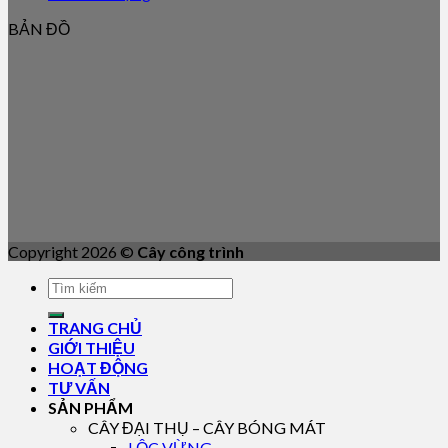
BẢN ĐỒ
Copyright 2026 ©
Cây công trình
TRANG CHỦ
GIỚI THIỆU
HOẠT ĐỘNG
TƯ VẤN
SẢN PHẨM
CÂY ĐẠI THỤ – CÂY BÓNG MÁT
LỘC VỪNG