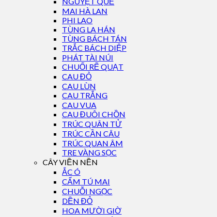
NGUYỆT QUẾ
MAI HÀ LAN
PHI LAO
TÙNG LA HÁN
TÙNG BÁCH TÁN
TRẮC BÁCH DIỆP
PHÁT TÀI NÚI
CHUỐI RẼ QUẠT
CAU ĐỎ
CAU LÙN
CAU TRẮNG
CAU VUA
CAU ĐUÔI CHỒN
TRÚC QUÂN TỬ
TRÚC CẦN CÂU
TRÚC QUAN ÂM
TRE VÀNG SỌC
CÂY VIỀN NỀN
ẮC Ó
CẨM TÚ MAI
CHUỖI NGỌC
DỀN ĐỎ
HOA MƯỜI GIỜ