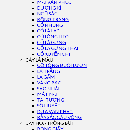
MAI VẠN PHÚC
DƯƠNG XỈ
NGŨ SẮC
BÔNG TRANG
CỎ NHUNG
CỎ LÁ LẠC
CỎ LÔNG HEO
CỎ LÁ GỪNG
CỎ LÁ GỪNG THÁI
CỎ XUYẾN CHI
CÂY LÁ MÀU
CÔ TÒNG ĐUÔI LƯƠN
LÁ TRẮNG
LÁ GẤM
VÀNG BẠC
SAO NHÁI
MẮT NAI
TAI TƯỢNG
SÒ HUYẾT
DỨA VẠN PHÁT
BẢY SẮC CẦU VỒNG
CÂY HOA TRỒNG BỤI
BÔNG GIẤY