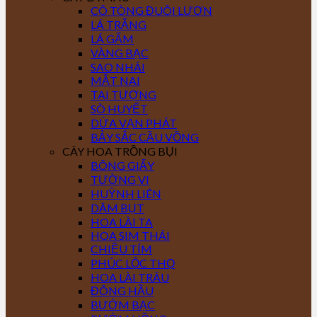
CÔ TÒNG ĐUÔI LƯƠN
LÁ TRẮNG
LÁ GẤM
VÀNG BẠC
SAO NHÁI
MẮT NAI
TAI TƯỢNG
SÒ HUYẾT
DỨA VẠN PHÁT
BẢY SẮC CẦU VỒNG
CÂY HOA TRỒNG BỤI
BÔNG GIẤY
TƯỜNG VI
HUỲNH LIÊN
DÂM BỤT
HOA LÀI TA
HOA SIM THÁI
CHIỀU TÍM
PHÚC LỘC THỌ
HOA LÀI TRÂU
ĐÔNG HẦU
BƯỚM BẠC