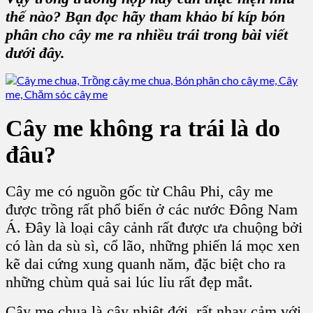
thế nào? Bạn đọc hãy tham khảo bí kíp bón
phân cho cây me ra nhiều trái trong bài viết
dưới đây.
Cây me không ra trái là do
đâu?
Cây me có nguồn gốc từ Châu Phi, cây me
được trồng rất phổ biến ở các nước Đông Nam
Á. Đây là loại cây cảnh rất được ưa chuộng bởi
có làn da sù sì, cổ lão, những phiến lá mọc xen
kẽ dai cứng xung quanh năm, đặc biệt cho ra
những chùm quả sai lúc lỉu rất đẹp mắt.
Cây me chua là cây nhiệt đới, rất nhạy cảm với