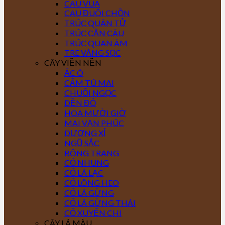
CAU VUA
CAU ĐUÔI CHỒN
TRÚC QUÂN TỬ
TRÚC CẦN CÂU
TRÚC QUAN ÂM
TRE VÀNG SỌC
CÂY VIỀN NỀN
ẮC Ó
CẨM TÚ MAI
CHUỖI NGỌC
DỀN ĐỎ
HOA MƯỜI GIỜ
MAI VẠN PHÚC
DƯƠNG XỈ
NGŨ SẮC
BÔNG TRANG
CỎ NHUNG
CỎ LÁ LẠC
CỎ LÔNG HEO
CỎ LÁ GỪNG
CỎ LÁ GỪNG THÁI
CỎ XUYẾN CHI
CÂY LÁ MÀU