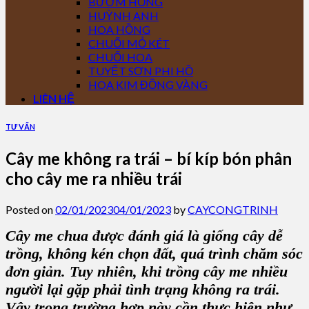
BƯỚM HỒNG
HUỲNH ANH
HOA HỒNG
CHUỐI MỎ KÉT
CHUỐI HOA
TUYẾT SƠN PHI HỒ
HOA KIM ĐỒNG VÀNG
LIÊN HỆ
TƯ VẤN
Cây me không ra trái – bí kíp bón phân
cho cây me ra nhiều trái
Posted on
02/01/2023
04/01/2023
by
CAYCONGTRINH
Cây me chua được đánh giá là giống cây dễ
trồng, không kén chọn đất, quá trình chăm sóc
đơn giản. Tuy nhiên, khi trồng cây me nhiều
người lại gặp phải tình trạng không ra trái.
Vậy trong trường hợp này cần thực hiện như