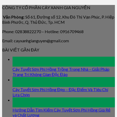
CÔNG TY CỔ PHẦN CÂY XANH GIA NGUYỄN
Văn Phòng:
Số 61, Đường số 12, Khu Đô Thị Vạn Phúc, P. Hiệp
Bình Phước, Q. Thủ Đức, Tp. HCM
Phone: 02838822270 – Hotline: 0916709468
Email: cayxanhgianguyen@gmail.com
BÀI VIẾT GẦN ĐÂY
09
Jan
Cây Tuyết Sơn Phi Hồng Trồng Trong Nhà – Giải Pháp
Trang Trí Không Gian Độc Đáo
09
Jan
Cây Tuyết Sơn Phi Hồng Đẹp – Đặc Điểm Và Tiêu Chí
Lựa Chọn
09
Jan
Hướng Dẫn Tìm Kiếm Cây Tuyết Sơn Phi Hồng Giá Rẻ
và Chất Lượng