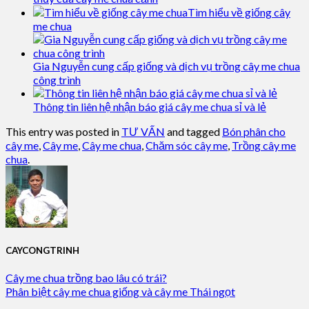
Tìm hiểu về giống cây
me chua
Gia Nguyễn cung cấp giống và dịch vụ trồng cây me chua
công trình
Thông tin liên hệ nhận báo giá cây me chua sỉ và lẻ
This entry was posted in
TƯ VẤN
and tagged
Bón phân cho
cây me
,
Cây me
,
Cây me chua
,
Chăm sóc cây me
,
Trồng cây me
chua
.
CAYCONGTRINH
Cây me chua trồng bao lâu có trái?
Phân biệt cây me chua giống và cây me Thái ngọt