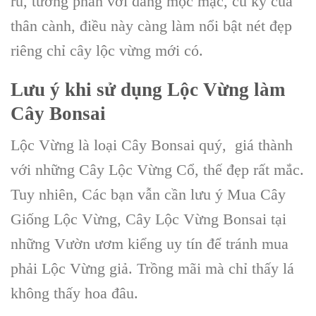
rũ, tương phản với dáng mộc mạc, cũ kỹ của
thân cành, điều này càng làm nổi bật nét đẹp
riêng chỉ cây lộc vừng mới có.
Lưu ý khi sử dụng
Lộc Vừng
làm
C
ây Bonsai
Lộc Vừng là loại C
ây Bonsai
quý, giá thành
với những C
ây Lộc Vừng Cổ
, thế đẹp rất mắc.
Tuy nhiên, Các bạn vẫn cần lưu ý Mua Cây
Giống Lộc Vừng, C
ây Lộc Vừng B
onsai tại
những Vườn ươm kiểng uy tín để tránh mua
phải Lộc Vừng giả. Trồng mãi mà chỉ thấy lá
không thấy hoa đâu.