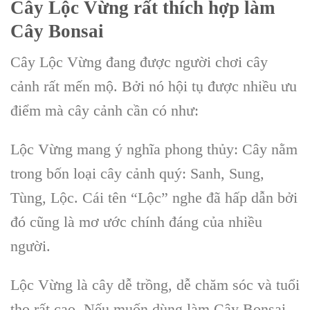
Cây Lộc Vừng
rất thích hợp làm
C
ây Bonsai
Cây Lộc Vừng
đang được người chơi
cây
cảnh
rất mến mộ. Bởi nó hội tụ được nhiều ưu
điểm mà cây cảnh cần có như:
Lộc Vừng mang ý nghĩa phong thủy: Cây nằm
trong bốn loại
cây cảnh quý: Sanh, Sung,
Tùng, Lộc
. Cái tên “Lộc” nghe đã hấp dẫn bởi
đó cũng là mơ ước chính đáng của nhiều
người.
Lộc Vừng
là cây dễ trồng, dễ chăm sóc và tuổi
thọ rất cao. Nếu muốn dùng làm C
ây Bonsai