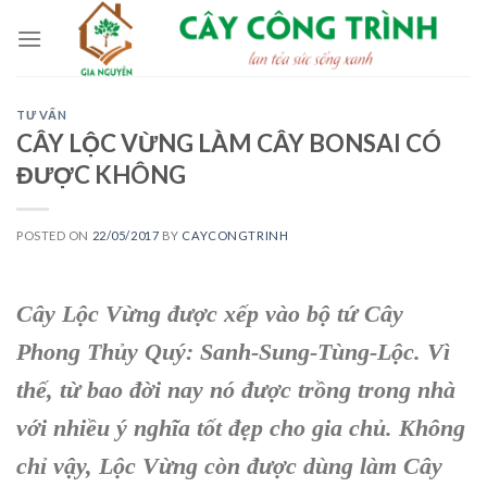
Skip
to
content
TƯ VẤN
CÂY LỘC VỪNG LÀM CÂY BONSAI CÓ
ĐƯỢC KHÔNG
POSTED ON
22/05/2017
BY
CAYCONGTRINH
Cây Lộc Vừng
được xếp vào bộ tứ C
ây
Phong Thủy
Quý: Sanh-Sung-Tùng-Lộc. Vì
thế, từ bao đời nay nó được trồng
trong nhà
với nhiều ý nghĩa tốt đẹp cho gia chủ. Không
chỉ vậy,
Lộc Vừng
còn được dùng làm C
ây