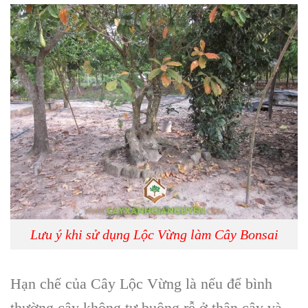
Lưu ý khi sử dụng Lộc Vừng làm Cây Bonsai
Hạn chế của C
ây Lộc Vừng
là nếu để bình
thường cây không tự buông rễ ở thân cây và