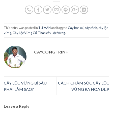
This entry was posted in
TƯ VẤN
and tagged
Cây bonsai
,
cây cảnh
,
cây lộc
vừng
,
Cây Lộc Vừng Cổ
,
Thân cây Lộc Vừng
.
CAYCONGTRINH
CÂY LỘC VỪNG BỊ SÂU
CÁCH CHĂM SÓC CÂY LỘC
PHẢI LÀM SAO?
VỪNG RA HOA ĐẸP
Leave a Reply