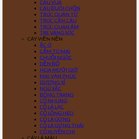
CAU VUA
CAU ĐUÔI CHỒN
TRÚC QUÂN TỬ
TRÚC CẦN CÂU
TRÚC QUAN ÂM
TRE VÀNG SỌC
CÂY VIỀN NỀN
ẮC Ó
CẨM TÚ MAI
CHUỖI NGỌC
DỀN ĐỎ
HOA MƯỜI GIỜ
MAI VẠN PHÚC
DƯƠNG XỈ
NGŨ SẮC
BÔNG TRANG
CỎ NHUNG
CỎ LÁ LẠC
CỎ LÔNG HEO
CỎ LÁ GỪNG
CỎ LÁ GỪNG THÁI
CỎ XUYẾN CHI
CÂY LÁ MÀU