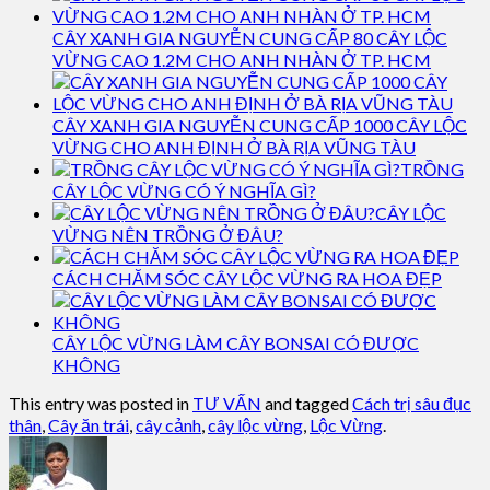
CÂY XANH GIA NGUYỄN CUNG CẤP 80 CÂY LỘC
VỪNG CAO 1.2M CHO ANH NHÀN Ở TP. HCM
CÂY XANH GIA NGUYỄN CUNG CẤP 1000 CÂY LỘC
VỪNG CHO ANH ĐỊNH Ở BÀ RỊA VŨNG TÀU
TRỒNG
CÂY LỘC VỪNG CÓ Ý NGHĨA GÌ?
CÂY LỘC
VỪNG NÊN TRỒNG Ở ĐÂU?
CÁCH CHĂM SÓC CÂY LỘC VỪNG RA HOA ĐẸP
CÂY LỘC VỪNG LÀM CÂY BONSAI CÓ ĐƯỢC
KHÔNG
This entry was posted in
TƯ VẤN
and tagged
Cách trị sâu đục
thân
,
Cây ăn trái
,
cây cảnh
,
cây lộc vừng
,
Lộc Vừng
.