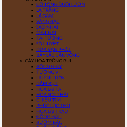
CÔ TÒNG ĐUÔI LƯƠN
LÁ TRẮNG
LÁ GẤM
VÀNG BẠC
SAO NHÁI
MẮT NAI
TAI TƯỢNG
SÒ HUYẾT
DỨA VẠN PHÁT
BẢY SẮC CẦU VỒNG
CÂY HOA TRỒNG BỤI
BÔNG GIẤY
TƯỜNG VI
HUỲNH LIÊN
DÂM BỤT
HOA LÀI TA
HOA SIM THÁI
CHIỀU TÍM
PHÚC LỘC THỌ
HOA LÀI TRÂU
ĐÔNG HẦU
BƯỚM BẠC