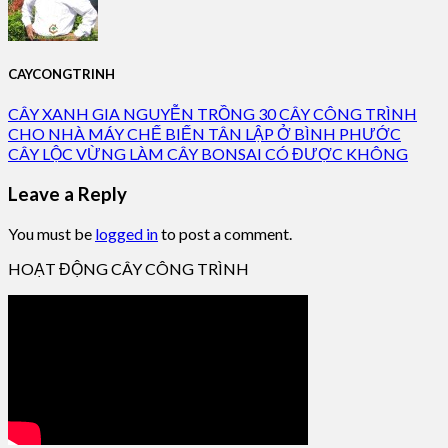
CAYCONGTRINH
CÂY XANH GIA NGUYỄN TRỒNG 30 CÂY CÔNG TRÌNH
CHO NHÀ MÁY CHẾ BIẾN TÂN LẬP Ở BÌNH PHƯỚC
CÂY LỘC VỪNG LÀM CÂY BONSAI CÓ ĐƯỢC KHÔNG
Leave a Reply
You must be
logged in
to post a comment.
HOẠT ĐỘNG CÂY CÔNG TRÌNH