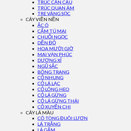
TRÚC CẦN CÂU
TRÚC QUAN ÂM
TRE VÀNG SỌC
CÂY VIỀN NỀN
ẮC Ó
CẨM TÚ MAI
CHUỖI NGỌC
DỀN ĐỎ
HOA MƯỜI GIỜ
MAI VẠN PHÚC
DƯƠNG XỈ
NGŨ SẮC
BÔNG TRANG
CỎ NHUNG
CỎ LÁ LẠC
CỎ LÔNG HEO
CỎ LÁ GỪNG
CỎ LÁ GỪNG THÁI
CỎ XUYẾN CHI
CÂY LÁ MÀU
CÔ TÒNG ĐUÔI LƯƠN
LÁ TRẮNG
LÁ GẤM