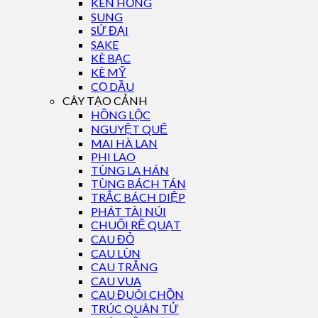
KÈN HỒNG
SUNG
SỨ ĐẠI
SAKE
KÈ BẠC
KÈ MỸ
CỌ DẦU
CÂY TẠO CẢNH
HỒNG LỘC
NGUYỆT QUẾ
MAI HÀ LAN
PHI LAO
TÙNG LA HÁN
TÙNG BÁCH TÁN
TRẮC BÁCH DIỆP
PHÁT TÀI NÚI
CHUỐI RẼ QUẠT
CAU ĐỎ
CAU LÙN
CAU TRẮNG
CAU VUA
CAU ĐUÔI CHỒN
TRÚC QUÂN TỬ