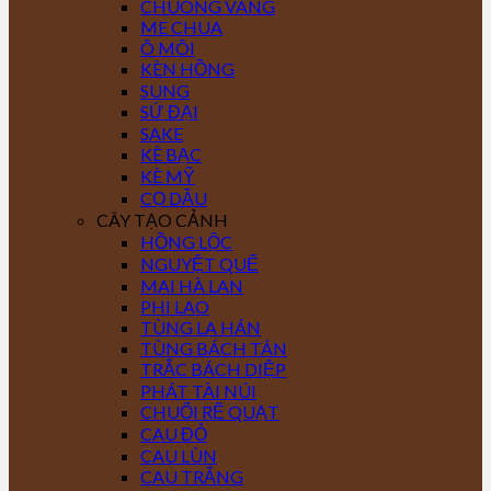
CHUÔNG VÀNG
ME CHUA
Ô MÔI
KÈN HỒNG
SUNG
SỨ ĐẠI
SAKE
KÈ BẠC
KÈ MỸ
CỌ DẦU
CÂY TẠO CẢNH
HỒNG LỘC
NGUYỆT QUẾ
MAI HÀ LAN
PHI LAO
TÙNG LA HÁN
TÙNG BÁCH TÁN
TRẮC BÁCH DIỆP
PHÁT TÀI NÚI
CHUỐI RẼ QUẠT
CAU ĐỎ
CAU LÙN
CAU TRẮNG