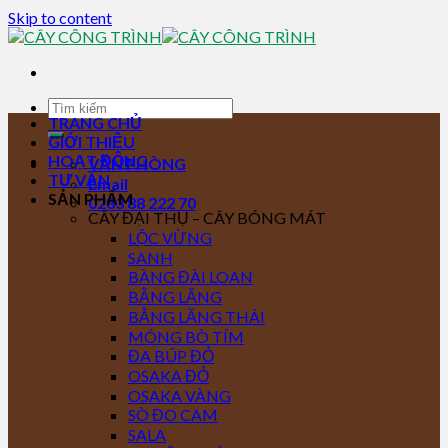
Skip to content
TRANG CHỦ
GIỚI THIỆU
HOẠT ĐỘNG
VĂN PHÒNG
TƯ VẤN
Email
SẢN PHẨM
0283 88 222 70
CÂY ĐẠI THỤ – CÂY BÓNG MÁT
LỘC VỪNG
SANH
BÀNG ĐÀI LOAN
BẰNG LĂNG
BẰNG LĂNG THÁI
MÓNG BÒ TÍM
ĐA BÚP ĐỎ
OSAKA ĐỎ
OSAKA VÀNG
SÒ ĐO CAM
SALA