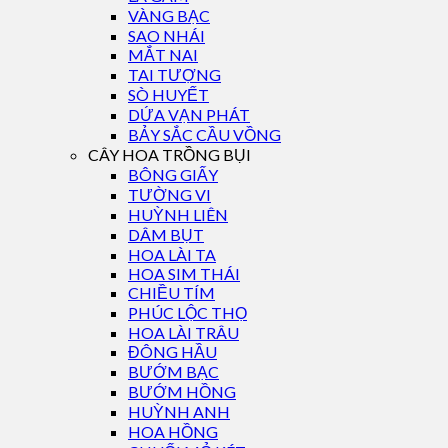
VÀNG BẠC
SAO NHÁI
MẮT NAI
TAI TƯỢNG
SÒ HUYẾT
DỨA VẠN PHÁT
BẢY SẮC CẦU VỒNG
CÂY HOA TRỒNG BỤI
BÔNG GIẤY
TƯỜNG VI
HUỲNH LIÊN
DÂM BỤT
HOA LÀI TA
HOA SIM THÁI
CHIỀU TÍM
PHÚC LỘC THỌ
HOA LÀI TRÂU
ĐÔNG HẦU
BƯỚM BẠC
BƯỚM HỒNG
HUỲNH ANH
HOA HỒNG