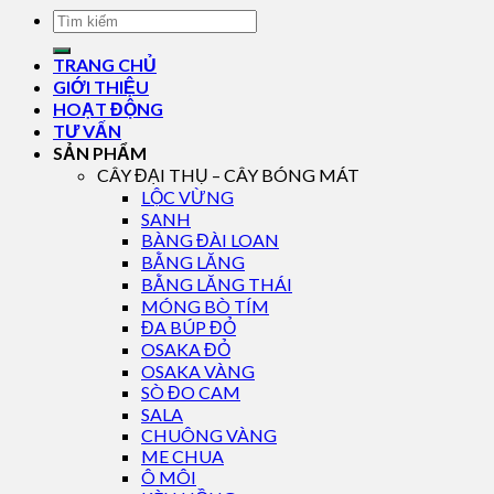
TRANG CHỦ
GIỚI THIỆU
HOẠT ĐỘNG
TƯ VẤN
SẢN PHẨM
CÂY ĐẠI THỤ – CÂY BÓNG MÁT
LỘC VỪNG
SANH
BÀNG ĐÀI LOAN
BẰNG LĂNG
BẰNG LĂNG THÁI
MÓNG BÒ TÍM
ĐA BÚP ĐỎ
OSAKA ĐỎ
OSAKA VÀNG
SÒ ĐO CAM
SALA
CHUÔNG VÀNG
ME CHUA
Ô MÔI