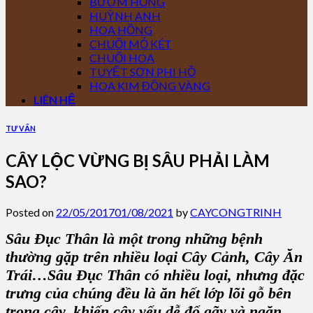
BƯỚM HỒNG
HUỲNH ANH
HOA HỒNG
CHUỐI MỎ KÉT
CHUỐI HOA
TUYẾT SƠN PHI HỒ
HOA KIM ĐỒNG VÀNG
LIÊN HỆ
TƯ VẤN
CÂY LỘC VỪNG BỊ SÂU PHẢI LÀM
SAO?
Posted on
22/05/2017
01/08/2021
by
CAYCONGTRINH
Sâu Đục
Thân là một trong những bệnh
thường gặp trên nhiều loại C
ây Cảnh, Cây Ăn
Trái
…Sâu Đục Thân có nhiều loại, nhưng đặc
trưng của chúng đều là ăn hết lớp lõi gỗ bên
trong cây, khiến cây yếu dễ đổ gãy và ngăn