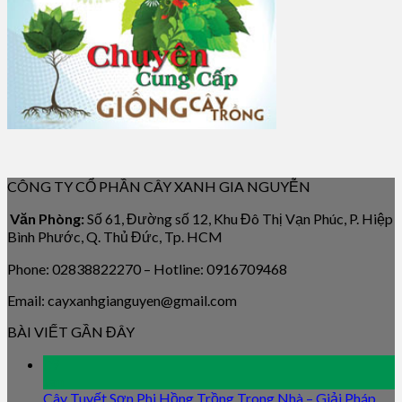
CÔNG TY CỔ PHẦN CÂY XANH GIA NGUYỄN
Văn Phòng:
Số 61, Đường số 12, Khu Đô Thị Vạn Phúc, P. Hiệp
Bình Phước, Q. Thủ Đức, Tp. HCM
Phone: 02838822270 – Hotline: 0916709468
Email: cayxanhgianguyen@gmail.com
BÀI VIẾT GẦN ĐÂY
09
Jan
Cây Tuyết Sơn Phi Hồng Trồng Trong Nhà – Giải Pháp