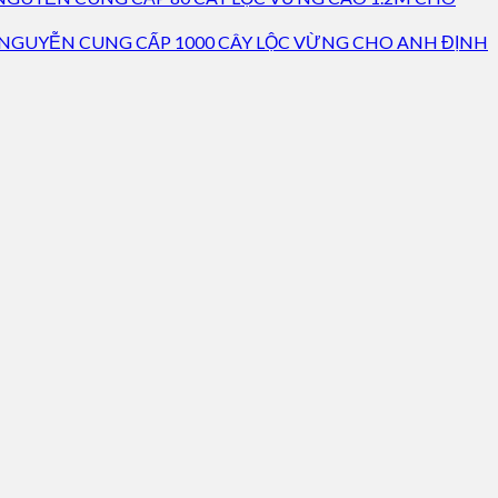
 NGUYỄN CUNG CẤP 1000 CÂY LỘC VỪNG CHO ANH ĐỊNH