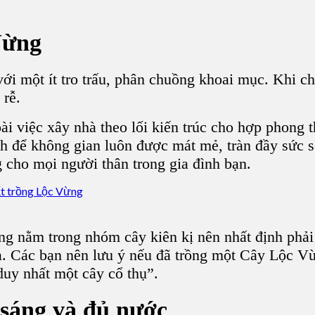
Vừng
 với một ít tro trấu, phân chuồng khoai mục. Khi c
 rễ.
 việc xây nhà theo lối kiến trúc cho hợp phong th
nh
để không gian luôn được mát mẻ, tràn đầy sức 
cho mọi người thân trong gia đình bạn.
ông nằm trong nhóm cây kiên kị nên nhất định phải
à. Các bạn nên lưu ý nếu đã trồng một C
ây Lộc V
 duy nhất một
cây cổ thụ
”.
 sáng và đủ nước