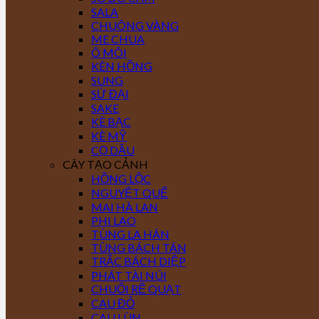
SALA
CHUÔNG VÀNG
ME CHUA
Ô MÔI
KÈN HỒNG
SUNG
SỨ ĐẠI
SAKE
KÈ BẠC
KÈ MỸ
CỌ DẦU
CÂY TẠO CẢNH
HỒNG LỘC
NGUYỆT QUẾ
MAI HÀ LAN
PHI LAO
TÙNG LA HÁN
TÙNG BÁCH TÁN
TRẮC BÁCH DIỆP
PHÁT TÀI NÚI
CHUỐI RẼ QUẠT
CAU ĐỎ
CAU LÙN