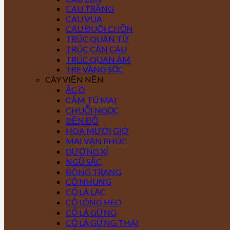
CAU TRẮNG
CAU VUA
CAU ĐUÔI CHỒN
TRÚC QUÂN TỬ
TRÚC CẦN CÂU
TRÚC QUAN ÂM
TRE VÀNG SỌC
CÂY VIỀN NỀN
ẮC Ó
CẨM TÚ MAI
CHUỖI NGỌC
DỀN ĐỎ
HOA MƯỜI GIỜ
MAI VẠN PHÚC
DƯƠNG XỈ
NGŨ SẮC
BÔNG TRANG
CỎ NHUNG
CỎ LÁ LẠC
CỎ LÔNG HEO
CỎ LÁ GỪNG
CỎ LÁ GỪNG THÁI