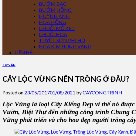
BƯỚM BẠC
BƯỚM HỒNG
HUỲNH ANH
HOA HỒNG
CHUỐI MỎ KÉT
CHUỐI HOA
TUYẾT SƠN PHI HỒ
HOA KIM ĐỒNG VÀNG
LIÊN HỆ
TƯ VẤN
CÂY LỘC VỪNG NÊN TRỒNG Ở ĐÂU?
Posted on
23/05/2017
01/08/2021
by
CAYCONGTRINH
Lộc Vừng
là loại Cây Kiểng Đẹp vì thế nó được
Vườn, Biệt Thự đến những
công trình Chung C
Vừng
phát triển và cho hoa đẹp người
trồng câ