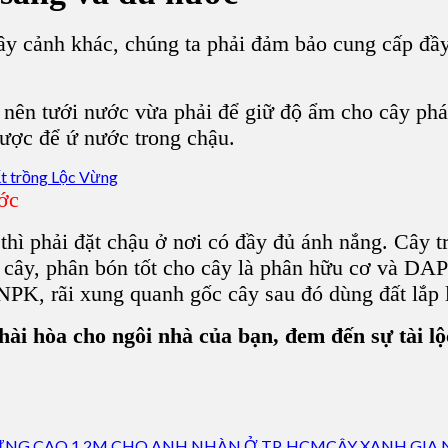
ây cảnh
khác, chúng ta phải đảm bảo cung cấp đầy
nên tưới nước vừa phải để giữ độ ẩm cho cây phát t
được để ứ nước trong chậu.
ớc
thì phải đặt chậu ở nơi có đầy đủ ánh nắng. Cây t
cây, phân bón tốt cho cây là phân hữu cơ và DAP
PK, rãi xung quanh gốc cây sau đó dùng đất lắp l
 hài hòa cho ngôi nhà của bạn, đem đến sự tài l
CÂY XANH GIA 