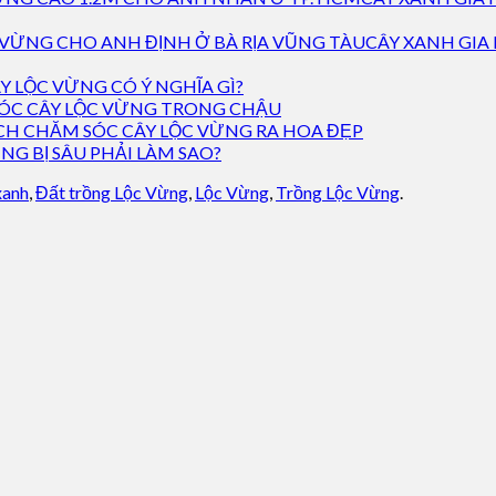
CÂY XANH GIA
Y LỘC VỪNG CÓ Ý NGHĨA GÌ?
ÓC CÂY LỘC VỪNG TRONG CHẬU
CH CHĂM SÓC CÂY LỘC VỪNG RA HOA ĐẸP
NG BỊ SÂU PHẢI LÀM SAO?
xanh
,
Đất trồng Lộc Vừng
,
Lộc Vừng
,
Trồng Lộc Vừng
.