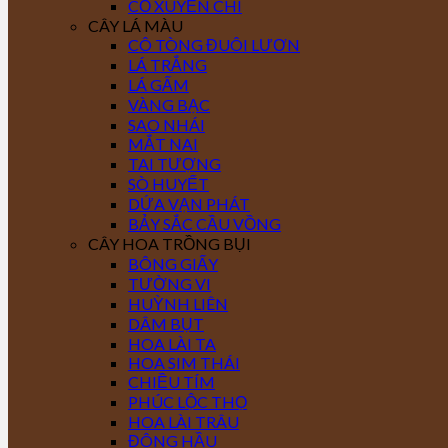
CỎ XUYẾN CHI
CÂY LÁ MÀU
CÔ TÒNG ĐUÔI LƯƠN
LÁ TRẮNG
LÁ GẤM
VÀNG BẠC
SAO NHÁI
MẮT NAI
TAI TƯỢNG
SÒ HUYẾT
DỨA VẠN PHÁT
BẢY SẮC CẦU VỒNG
CÂY HOA TRỒNG BỤI
BÔNG GIẤY
TƯỜNG VI
HUỲNH LIÊN
DÂM BỤT
HOA LÀI TA
HOA SIM THÁI
CHIỀU TÍM
PHÚC LỘC THỌ
HOA LÀI TRÂU
ĐÔNG HẦU