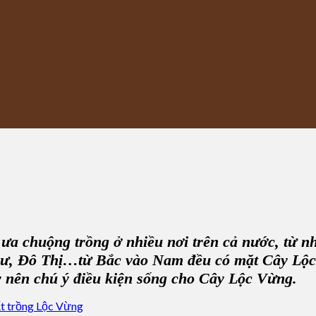
 ưa chuộng trồng ở nhiều nơi trên cả nước, từ 
ư, Đô Thị
…từ Bắc vào Nam đều có mặt C
ây Lộ
y
nên chú ý điều kiện sống cho C
ây Lộc Vừng
.