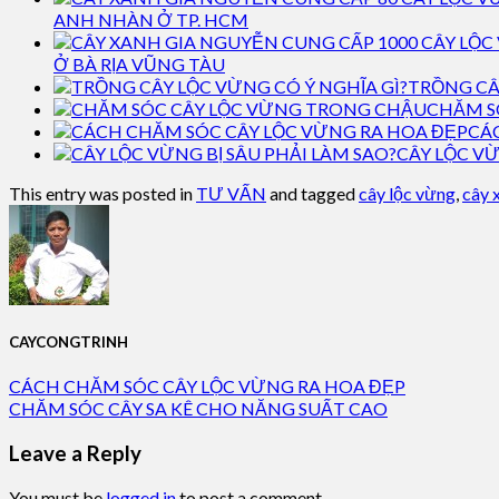
ANH NHÀN Ở TP. HCM
Ở BÀ RỊA VŨNG TÀU
TRỒNG CÂ
CHĂM S
CÁ
CÂY LỘC VỪ
This entry was posted in
TƯ VẤN
and tagged
cây lộc vừng
,
cây 
CAYCONGTRINH
CÁCH CHĂM SÓC CÂY LỘC VỪNG RA HOA ĐẸP
CHĂM SÓC CÂY SA KÊ CHO NĂNG SUẤT CAO
Leave a Reply
You must be
logged in
to post a comment.