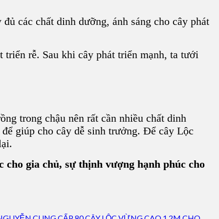
 đủ các chất dinh dưỡng, ánh sáng cho cây phát
riển rễ. Sau khi cây phát triển mạnh, ta tưới
rồng trong chậu nên rất cần nhiều chất dinh
 để giúp cho cây dễ sinh trưởng. Để
cây Lộc
ại.
ộc cho gia chủ, sự thịnh vượng hạnh phúc cho
NGUYỄN CUNG CẤP 80 CÂY LỘC VỪNG CAO 1.2M CHO