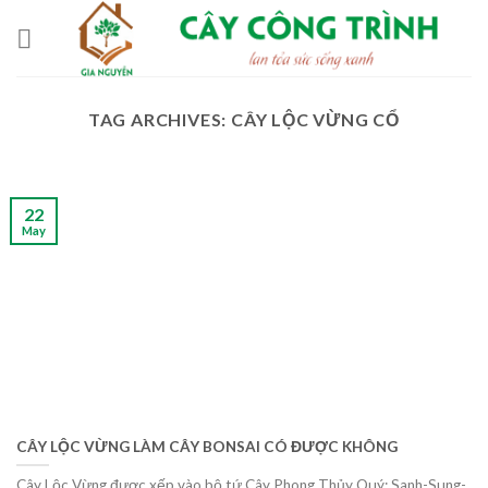
Skip
to
content
TAG ARCHIVES:
CÂY LỘC VỪNG CỔ
22
May
CÂY LỘC VỪNG LÀM CÂY BONSAI CÓ ĐƯỢC KHÔNG
Cây Lộc Vừng được xếp vào bộ tứ Cây Phong Thủy Quý: Sanh-Sung-