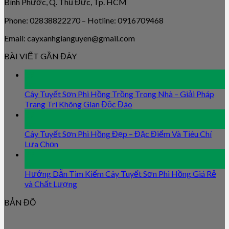
Bình Phước, Q. Thủ Đức, Tp. HCM
Phone: 02838822270 – Hotline: 0916709468
Email: cayxanhgianguyen@gmail.com
BÀI VIẾT GẦN ĐÂY
09
Jan
Cây Tuyết Sơn Phi Hồng Trồng Trong Nhà – Giải Pháp
Trang Trí Không Gian Độc Đáo
09
Jan
Cây Tuyết Sơn Phi Hồng Đẹp – Đặc Điểm Và Tiêu Chí
Lựa Chọn
09
Jan
Hướng Dẫn Tìm Kiếm Cây Tuyết Sơn Phi Hồng Giá Rẻ
và Chất Lượng
BẢN ĐỒ