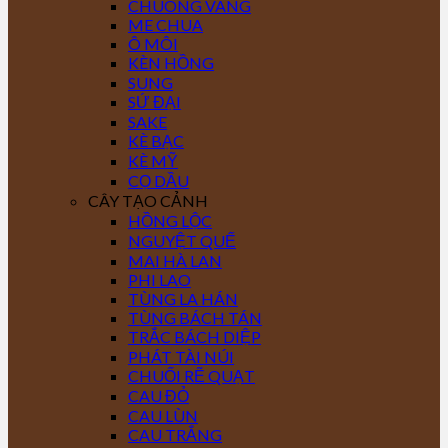
CHUÔNG VÀNG
ME CHUA
Ô MÔI
KÈN HỒNG
SUNG
SỨ ĐẠI
SAKE
KÈ BẠC
KÈ MỸ
CỌ DẦU
CÂY TẠO CẢNH
HỒNG LỘC
NGUYỆT QUẾ
MAI HÀ LAN
PHI LAO
TÙNG LA HÁN
TÙNG BÁCH TÁN
TRẮC BÁCH DIỆP
PHÁT TÀI NÚI
CHUỐI RẼ QUẠT
CAU ĐỎ
CAU LÙN
CAU TRẮNG