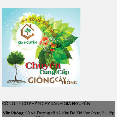
CÔNG TY CỔ PHẦN CÂY XANH GIA NGUYỄN
Văn Phòng:
Số 61, Đường số 12, Khu Đô Thị Vạn Phúc, P. Hiệp