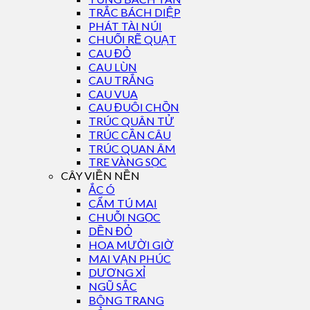
TRẮC BÁCH DIỆP
PHÁT TÀI NÚI
CHUỐI RẼ QUẠT
CAU ĐỎ
CAU LÙN
CAU TRẮNG
CAU VUA
CAU ĐUÔI CHỒN
TRÚC QUÂN TỬ
TRÚC CẦN CÂU
TRÚC QUAN ÂM
TRE VÀNG SỌC
CÂY VIỀN NỀN
ẮC Ó
CẨM TÚ MAI
CHUỖI NGỌC
DỀN ĐỎ
HOA MƯỜI GIỜ
MAI VẠN PHÚC
DƯƠNG XỈ
NGŨ SẮC
BÔNG TRANG