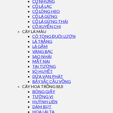
CỎ NHUNG
CỎ LÁ LẠC
CỎ LÔNG HEO
CỎ LÁ GỪNG
CỎ LÁ GỪNG THÁI
CỎ XUYẾN CHI
CÂY LÁ MÀU
CÔ TÒNG ĐUÔI LƯƠN
LÁ TRẮNG
LÁ GẤM
VÀNG BẠC
SAO NHÁI
MẮT NAI
TAI TƯỢNG
SÒ HUYẾT
DỨA VẠN PHÁT
BẢY SẮC CẦU VỒNG
CÂY HOA TRỒNG BỤI
BÔNG GIẤY
TƯỜNG VI
HUỲNH LIÊN
DÂM BỤT
HOA LÀI TA