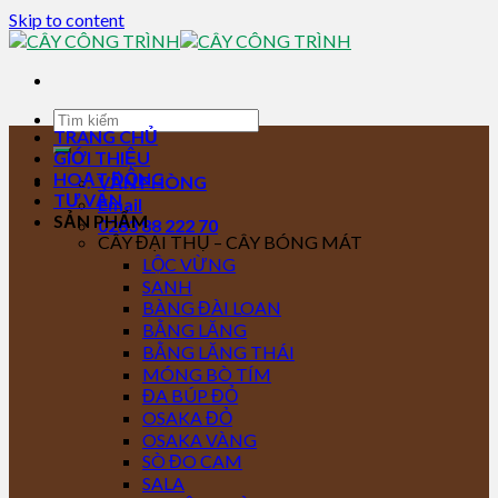
Skip to content
TRANG CHỦ
GIỚI THIỆU
HOẠT ĐỘNG
VĂN PHÒNG
TƯ VẤN
Email
SẢN PHẨM
0283 88 222 70
CÂY ĐẠI THỤ – CÂY BÓNG MÁT
LỘC VỪNG
SANH
BÀNG ĐÀI LOAN
BẰNG LĂNG
BẰNG LĂNG THÁI
MÓNG BÒ TÍM
ĐA BÚP ĐỎ
OSAKA ĐỎ
OSAKA VÀNG
SÒ ĐO CAM
SALA