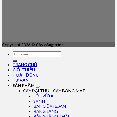
Copyright 2026 ©
Cây công trình
TRANG CHỦ
GIỚI THIỆU
HOẠT ĐỘNG
TƯ VẤN
SẢN PHẨM
CÂY ĐẠI THỤ – CÂY BÓNG MÁT
LỘC VỪNG
SANH
BÀNG ĐÀI LOAN
BẰNG LĂNG
BẰNG LĂNG THÁI