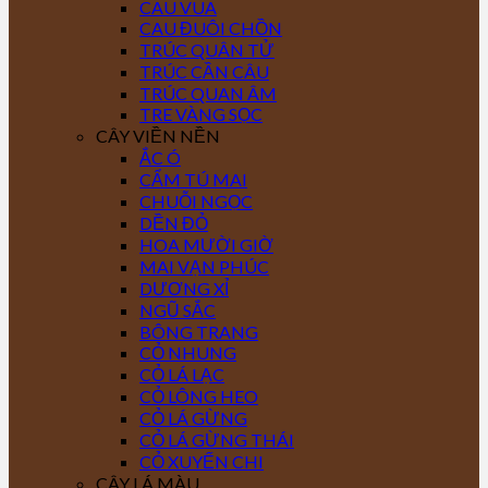
CAU VUA
CAU ĐUÔI CHỒN
TRÚC QUÂN TỬ
TRÚC CẦN CÂU
TRÚC QUAN ÂM
TRE VÀNG SỌC
CÂY VIỀN NỀN
ẮC Ó
CẨM TÚ MAI
CHUỖI NGỌC
DỀN ĐỎ
HOA MƯỜI GIỜ
MAI VẠN PHÚC
DƯƠNG XỈ
NGŨ SẮC
BÔNG TRANG
CỎ NHUNG
CỎ LÁ LẠC
CỎ LÔNG HEO
CỎ LÁ GỪNG
CỎ LÁ GỪNG THÁI
CỎ XUYẾN CHI
CÂY LÁ MÀU