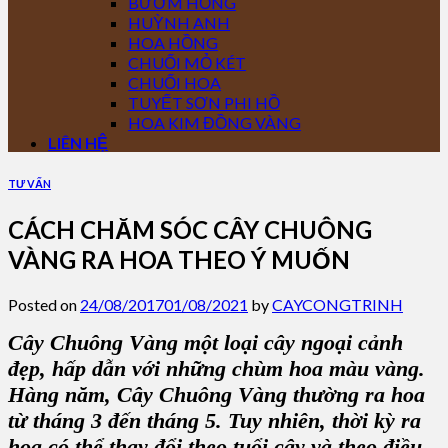
BƯỚM HỒNG
HUỲNH ANH
HOA HỒNG
CHUỐI MỎ KÉT
CHUỐI HOA
TUYẾT SƠN PHI HỒ
HOA KIM ĐỒNG VÀNG
LIÊN HỆ
TƯ VẤN
CÁCH CHĂM SÓC CÂY CHUÔNG
VÀNG RA HOA THEO Ý MUỐN
Posted on
24/08/2017
01/08/2021
by
CAYCONGTRINH
Cây Chuông Vàng
một loại cây ngoại cảnh
đẹp, hấp dẫn với những chùm hoa màu vàng.
Hàng năm, C
ây Chuông Vàng
thường ra hoa
từ tháng 3 đến tháng 5. Tuy nhiên, thời kỳ ra
hoa có thể thay đổi theo tuổi cây và theo điều