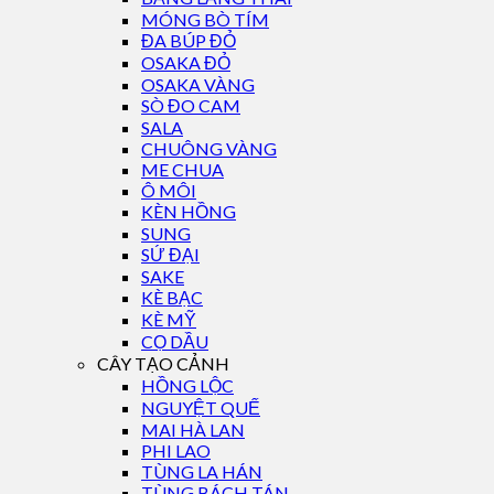
MÓNG BÒ TÍM
ĐA BÚP ĐỎ
OSAKA ĐỎ
OSAKA VÀNG
SÒ ĐO CAM
SALA
CHUÔNG VÀNG
ME CHUA
Ô MÔI
KÈN HỒNG
SUNG
SỨ ĐẠI
SAKE
KÈ BẠC
KÈ MỸ
CỌ DẦU
CÂY TẠO CẢNH
HỒNG LỘC
NGUYỆT QUẾ
MAI HÀ LAN
PHI LAO
TÙNG LA HÁN
TÙNG BÁCH TÁN