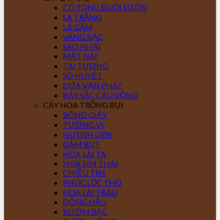
CÔ TÒNG ĐUÔI LƯƠN
LÁ TRẮNG
LÁ GẤM
VÀNG BẠC
SAO NHÁI
MẮT NAI
TAI TƯỢNG
SÒ HUYẾT
DỨA VẠN PHÁT
BẢY SẮC CẦU VỒNG
CÂY HOA TRỒNG BỤI
BÔNG GIẤY
TƯỜNG VI
HUỲNH LIÊN
DÂM BỤT
HOA LÀI TA
HOA SIM THÁI
CHIỀU TÍM
PHÚC LỘC THỌ
HOA LÀI TRÂU
ĐÔNG HẦU
BƯỚM BẠC