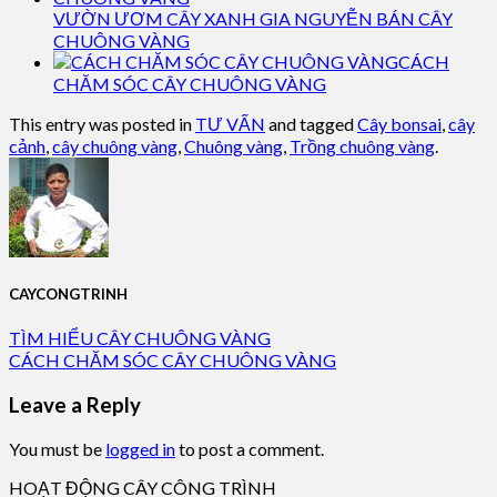
VƯỜN ƯƠM CÂY XANH GIA NGUYỄN BÁN CÂY
CHUÔNG VÀNG
CÁCH
CHĂM SÓC CÂY CHUÔNG VÀNG
This entry was posted in
TƯ VẤN
and tagged
Cây bonsai
,
cây
cảnh
,
cây chuông vàng
,
Chuông vàng
,
Trồng chuông vàng
.
CAYCONGTRINH
TÌM HIỂU CÂY CHUÔNG VÀNG
CÁCH CHĂM SÓC CÂY CHUÔNG VÀNG
Leave a Reply
You must be
logged in
to post a comment.
HOẠT ĐỘNG CÂY CÔNG TRÌNH