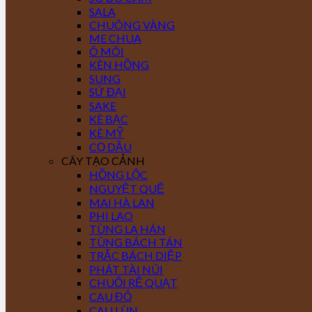
SALA
CHUÔNG VÀNG
ME CHUA
Ô MÔI
KÈN HỒNG
SUNG
SỨ ĐẠI
SAKE
KÈ BẠC
KÈ MỸ
CỌ DẦU
CÂY TẠO CẢNH
HỒNG LỘC
NGUYỆT QUẾ
MAI HÀ LAN
PHI LAO
TÙNG LA HÁN
TÙNG BÁCH TÁN
TRẮC BÁCH DIỆP
PHÁT TÀI NÚI
CHUỐI RẼ QUẠT
CAU ĐỎ
CAU LÙN