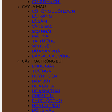
CỎ XUYẾN CHI
CÂY LÁ MÀU
CÔ TÒNG ĐUÔI LƯƠN
LÁ TRẮNG
LÁ GẤM
VÀNG BẠC
SAO NHÁI
MẮT NAI
TAI TƯỢNG
SÒ HUYẾT
DỨA VẠN PHÁT
BẢY SẮC CẦU VỒNG
CÂY HOA TRỒNG BỤI
BÔNG GIẤY
TƯỜNG VI
HUỲNH LIÊN
DÂM BỤT
HOA LÀI TA
HOA SIM THÁI
CHIỀU TÍM
PHÚC LỘC THỌ
HOA LÀI TRÂU
ĐÔNG HẦU