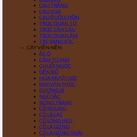
CAU TRẮNG
CAU VUA
CAU ĐUÔI CHỒN
TRÚC QUÂN TỬ
TRÚC CẦN CÂU
TRÚC QUAN ÂM
TRE VÀNG SỌC
CÂY VIỀN NỀN
ẮC Ó
CẨM TÚ MAI
CHUỖI NGỌC
DỀN ĐỎ
HOA MƯỜI GIỜ
MAI VẠN PHÚC
DƯƠNG XỈ
NGŨ SẮC
BÔNG TRANG
CỎ NHUNG
CỎ LÁ LẠC
CỎ LÔNG HEO
CỎ LÁ GỪNG
CỎ LÁ GỪNG THÁI