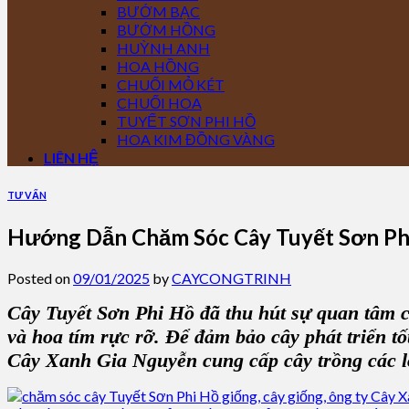
BƯỚM BẠC
BƯỚM HỒNG
HUỲNH ANH
HOA HỒNG
CHUỐI MỎ KÉT
CHUỐI HOA
TUYẾT SƠN PHI HỒ
HOA KIM ĐỒNG VÀNG
LIÊN HỆ
TƯ VẤN
Hướng Dẫn Chăm Sóc Cây Tuyết Sơn Phi
Posted on
09/01/2025
by
CAYCONGTRINH
Cây Tuyết Sơn Phi Hồ đã thu hút sự quan tâm củ
và hoa tím rực rỡ. Để đảm bảo cây phát triển t
Cây Xanh Gia Nguyễn cung cấp cây trồng các lo