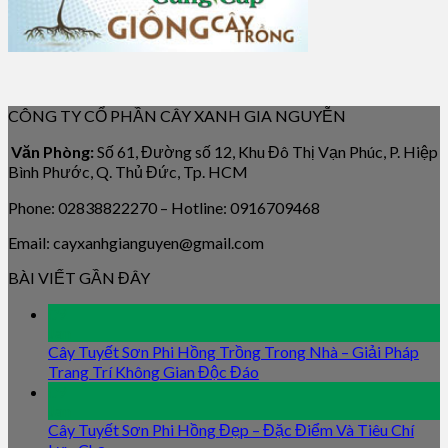
CÔNG TY CỔ PHẦN CÂY XANH GIA NGUYỄN
Văn Phòng:
Số 61, Đường số 12, Khu Đô Thị Vạn Phúc, P. Hiệp
Bình Phước, Q. Thủ Đức, Tp. HCM
Phone: 02838822270 – Hotline: 0916709468
Email: cayxanhgianguyen@gmail.com
BÀI VIẾT GẦN ĐÂY
09
Jan
Cây Tuyết Sơn Phi Hồng Trồng Trong Nhà – Giải Pháp
Trang Trí Không Gian Độc Đáo
09
Jan
Cây Tuyết Sơn Phi Hồng Đẹp – Đặc Điểm Và Tiêu Chí