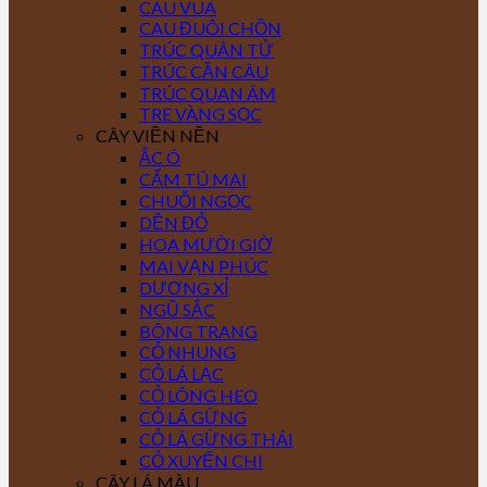
CAU VUA
CAU ĐUÔI CHỒN
TRÚC QUÂN TỬ
TRÚC CẦN CÂU
TRÚC QUAN ÂM
TRE VÀNG SỌC
CÂY VIỀN NỀN
ẮC Ó
CẨM TÚ MAI
CHUỖI NGỌC
DỀN ĐỎ
HOA MƯỜI GIỜ
MAI VẠN PHÚC
DƯƠNG XỈ
NGŨ SẮC
BÔNG TRANG
CỎ NHUNG
CỎ LÁ LẠC
CỎ LÔNG HEO
CỎ LÁ GỪNG
CỎ LÁ GỪNG THÁI
CỎ XUYẾN CHI
CÂY LÁ MÀU