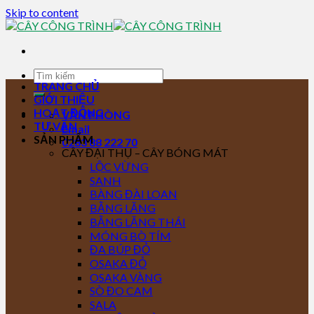
Skip to content
TRANG CHỦ
GIỚI THIỆU
HOẠT ĐỘNG
VĂN PHÒNG
TƯ VẤN
Email
SẢN PHẨM
0283 88 222 70
CÂY ĐẠI THỤ – CÂY BÓNG MÁT
LỘC VỪNG
SANH
BÀNG ĐÀI LOAN
BẰNG LĂNG
BẰNG LĂNG THÁI
MÓNG BÒ TÍM
ĐA BÚP ĐỎ
OSAKA ĐỎ
OSAKA VÀNG
SÒ ĐO CAM
SALA