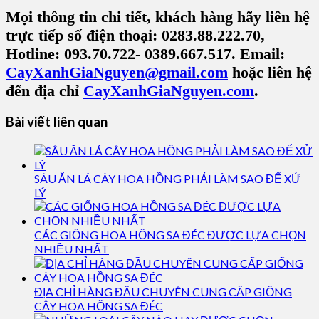
Mọi thông tin chi tiết, khách hàng hãy liên hệ
trực tiếp số đ
iện thoại: 0283.88.222.70,
Hotline: 093.70.722- 0389.667.517. Email:
CayXanhGiaNguyen@gmail.com
hoặc liên hệ
đến địa chỉ
CayXanhGiaNguyen.com
.
Bài viết liên quan
SÂU ĂN LÁ CÂY HOA HỒNG PHẢI LÀM SAO ĐỂ XỬ
LÝ
CÁC GIỐNG HOA HỒNG SA ĐÉC ĐƯỢC LỰA CHỌN
NHIỀU NHẤT
ĐỊA CHỈ HÀNG ĐẦU CHUYÊN CUNG CẤP GIỐNG
CÂY HOA HỒNG SA ĐÉC