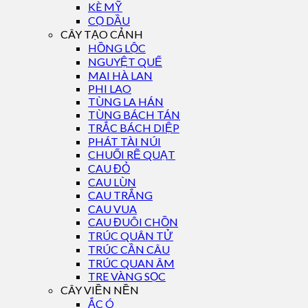
KÈ MỸ
CỌ DẦU
CÂY TẠO CẢNH
HỒNG LỘC
NGUYỆT QUẾ
MAI HÀ LAN
PHI LAO
TÙNG LA HÁN
TÙNG BÁCH TÁN
TRẮC BÁCH DIỆP
PHÁT TÀI NÚI
CHUỐI RẼ QUẠT
CAU ĐỎ
CAU LÙN
CAU TRẮNG
CAU VUA
CAU ĐUÔI CHỒN
TRÚC QUÂN TỬ
TRÚC CẦN CÂU
TRÚC QUAN ÂM
TRE VÀNG SỌC
CÂY VIỀN NỀN
ẮC Ó