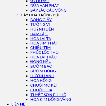
SÒ HUYẾT
DỨA VẠN PHÁT
BẢY SẮC CẦU VỒNG
CÂY HOA TRỒNG BỤI
BÔNG GIẤY
TƯỜNG VI
HUỲNH LIÊN
DÂM BỤT
HOA LÀI TA
HOA SIM THÁI
CHIỀU TÍM
PHÚC LỘC THỌ
HOA LÀI TRÂU
ĐÔNG HẦU
BƯỚM BẠC
BƯỚM HỒNG
HUỲNH ANH
HOA HỒNG
CHUỐI MỎ KÉT
CHUỐI HOA
TUYẾT SƠN PHI HỒ
HOA KIM ĐỒNG VÀNG
LIÊN HỆ