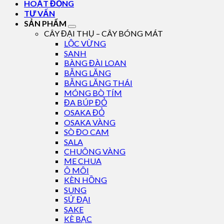
HOẠT ĐỘNG
TƯ VẤN
SẢN PHẨM
CÂY ĐẠI THỤ – CÂY BÓNG MÁT
LỘC VỪNG
SANH
BÀNG ĐÀI LOAN
BẰNG LĂNG
BẰNG LĂNG THÁI
MÓNG BÒ TÍM
ĐA BÚP ĐỎ
OSAKA ĐỎ
OSAKA VÀNG
SÒ ĐO CAM
SALA
CHUÔNG VÀNG
ME CHUA
Ô MÔI
KÈN HỒNG
SUNG
SỨ ĐẠI
SAKE
KÈ BẠC