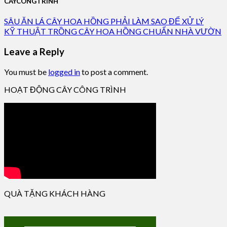
CAYCONGTRINH
SÂU ĂN LÁ CÂY HOA HỒNG PHẢI LÀM SAO ĐỂ XỬ LÝ
KỸ THUẬT TRỒNG CÂY HOA HỒNG CHUẨN NHÀ VƯỜN
Leave a Reply
You must be
logged in
to post a comment.
HOẠT ĐỘNG CÂY CÔNG TRÌNH
QUÀ TẶNG KHÁCH HÀNG