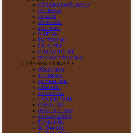
CÔ TÒNG ĐUÔI LƯƠN
LÁ TRẮNG
LÁ GẤM
VÀNG BẠC
SAO NHÁI
MẮT NAI
TAI TƯỢNG
SÒ HUYẾT
DỨA VẠN PHÁT
BẢY SẮC CẦU VỒNG
CÂY HOA TRỒNG BỤI
BÔNG GIẤY
TƯỜNG VI
HUỲNH LIÊN
DÂM BỤT
HOA LÀI TA
HOA SIM THÁI
CHIỀU TÍM
PHÚC LỘC THỌ
HOA LÀI TRÂU
ĐÔNG HẦU
BƯỚM BẠC