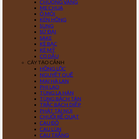
CHUÔNG VÀNG
ME CHUA
Ô MÔI
KÈN HỒNG
SUNG
SỨ ĐẠI
SAKE
KÈ BẠC
KÈ MỸ
CỌ DẦU
CÂY TẠO CẢNH
HỒNG LỘC
NGUYỆT QUẾ
MAI HÀ LAN
PHI LAO
TÙNG LA HÁN
TÙNG BÁCH TÁN
TRẮC BÁCH DIỆP
PHÁT TÀI NÚI
CHUỐI RẼ QUẠT
CAU ĐỎ
CAU LÙN
CAU TRẮNG