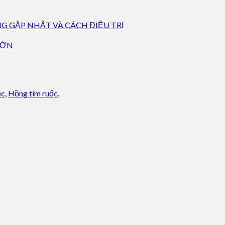
 GẶP NHẤT VÀ CÁCH ĐIỀU TRỊ
ƯỜN
éc
,
Hồng tím ruốc
.