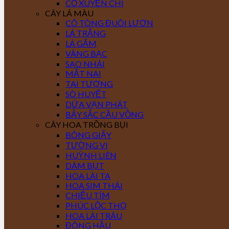
CỎ XUYẾN CHI
CÂY LÁ MÀU
CÔ TÒNG ĐUÔI LƯƠN
LÁ TRẮNG
LÁ GẤM
VÀNG BẠC
SAO NHÁI
MẮT NAI
TAI TƯỢNG
SÒ HUYẾT
DỨA VẠN PHÁT
BẢY SẮC CẦU VỒNG
CÂY HOA TRỒNG BỤI
BÔNG GIẤY
TƯỜNG VI
HUỲNH LIÊN
DÂM BỤT
HOA LÀI TA
HOA SIM THÁI
CHIỀU TÍM
PHÚC LỘC THỌ
HOA LÀI TRÂU
ĐÔNG HẦU