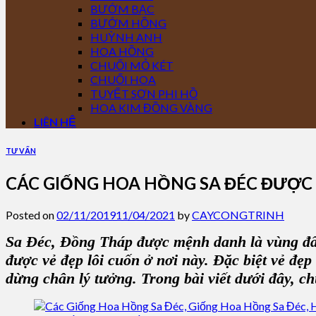
BƯỚM BẠC
BƯỚM HỒNG
HUỲNH ANH
HOA HỒNG
CHUỐI MỎ KÉT
CHUỐI HOA
TUYẾT SƠN PHI HỒ
HOA KIM ĐỒNG VÀNG
LIÊN HỆ
TƯ VẤN
CÁC GIỐNG HOA HỒNG SA ĐÉC ĐƯỢC
Posted on
02/11/2019
11/04/2021
by
CAYCONGTRINH
Sa Đéc, Đồng Tháp được mệnh danh là vùng đất
được vẻ đẹp lôi cuốn ở nơi này. Đặc biệt vẻ đẹ
dừng chân lý tưởng. Trong bài viết dưới đây, 