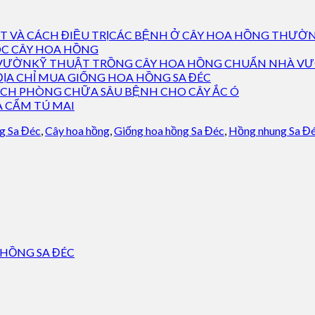
CÁC BỆNH Ở CÂY HOA HỒNG THƯỜNG
C CÂY HOA HỒNG
KỸ THUẬT TRỒNG CÂY HOA HỒNG CHUẨN NHÀ V
ĐỊA CHỈ MUA GIỐNG HOA HỒNG SA ĐÉC
CH PHÒNG CHỮA SÂU BỆNH CHO CÂY ẮC Ó
A CẨM TÚ MAI
g Sa Đéc
,
Cây hoa hồng
,
Giống hoa hồng Sa Đéc
,
Hồng nhung Sa Đ
 HỒNG SA ĐÉC