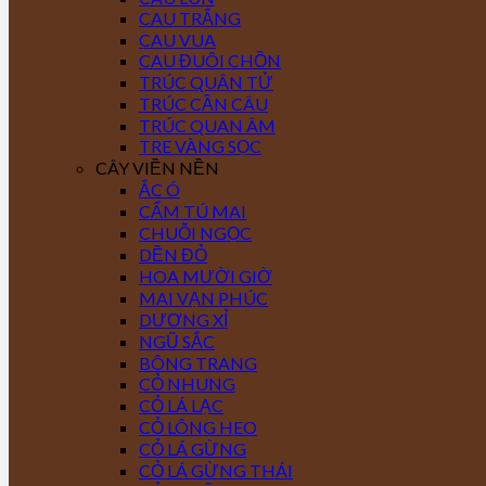
CAU TRẮNG
CAU VUA
CAU ĐUÔI CHỒN
TRÚC QUÂN TỬ
TRÚC CẦN CÂU
TRÚC QUAN ÂM
TRE VÀNG SỌC
CÂY VIỀN NỀN
ẮC Ó
CẨM TÚ MAI
CHUỖI NGỌC
DỀN ĐỎ
HOA MƯỜI GIỜ
MAI VẠN PHÚC
DƯƠNG XỈ
NGŨ SẮC
BÔNG TRANG
CỎ NHUNG
CỎ LÁ LẠC
CỎ LÔNG HEO
CỎ LÁ GỪNG
CỎ LÁ GỪNG THÁI