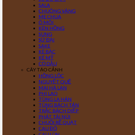
SALA
CHUÔNG VÀNG
ME CHUA
Ô MÔI
KÈN HỒNG
SUNG
SỨ ĐẠI
SAKE
KÈ BẠC
KÈ MỸ
CỌ DẦU
CÂY TẠO CẢNH
HỒNG LỘC
NGUYỆT QUẾ
MAI HÀ LAN
PHI LAO
TÙNG LA HÁN
TÙNG BÁCH TÁN
TRẮC BÁCH DIỆP
PHÁT TÀI NÚI
CHUỐI RẼ QUẠT
CAU ĐỎ
CAU LÙN