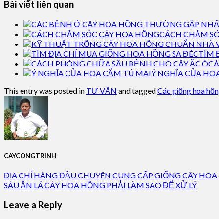
Bài viết liên quan
CÁCH CHĂM SÓ
TÌM 
CÁ
Ý NGHĨA CỦA HO
This entry was posted in
TƯ VẤN
and tagged
Các giống hoa hồn
CAYCONGTRINH
ĐỊA CHỈ HÀNG ĐẦU CHUYÊN CUNG CẤP GIỐNG CÂY HOA
SÂU ĂN LÁ CÂY HOA HỒNG PHẢI LÀM SAO ĐỂ XỬ LÝ
Leave a Reply