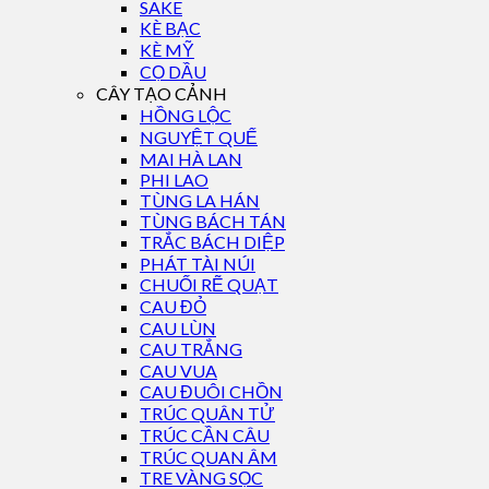
SAKE
KÈ BẠC
KÈ MỸ
CỌ DẦU
CÂY TẠO CẢNH
HỒNG LỘC
NGUYỆT QUẾ
MAI HÀ LAN
PHI LAO
TÙNG LA HÁN
TÙNG BÁCH TÁN
TRẮC BÁCH DIỆP
PHÁT TÀI NÚI
CHUỐI RẼ QUẠT
CAU ĐỎ
CAU LÙN
CAU TRẮNG
CAU VUA
CAU ĐUÔI CHỒN
TRÚC QUÂN TỬ
TRÚC CẦN CÂU
TRÚC QUAN ÂM
TRE VÀNG SỌC