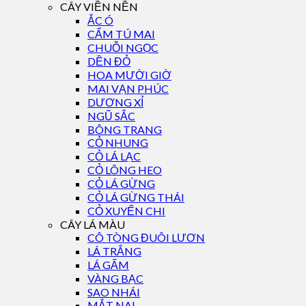
CÂY VIỀN NỀN
ẮC Ó
CẨM TÚ MAI
CHUỖI NGỌC
DỀN ĐỎ
HOA MƯỜI GIỜ
MAI VẠN PHÚC
DƯƠNG XỈ
NGŨ SẮC
BÔNG TRANG
CỎ NHUNG
CỎ LÁ LẠC
CỎ LÔNG HEO
CỎ LÁ GỪNG
CỎ LÁ GỪNG THÁI
CỎ XUYẾN CHI
CÂY LÁ MÀU
CÔ TÒNG ĐUÔI LƯƠN
LÁ TRẮNG
LÁ GẤM
VÀNG BẠC
SAO NHÁI
MẮT NAI