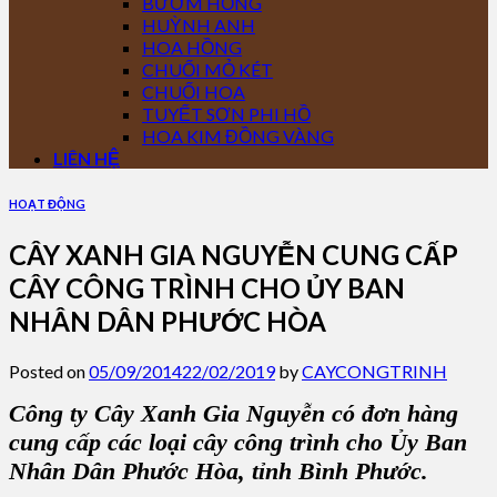
BƯỚM HỒNG
HUỲNH ANH
HOA HỒNG
CHUỐI MỎ KÉT
CHUỐI HOA
TUYẾT SƠN PHI HỒ
HOA KIM ĐỒNG VÀNG
LIÊN HỆ
HOẠT ĐỘNG
CÂY XANH GIA NGUYỄN CUNG CẤP
CÂY CÔNG TRÌNH CHO ỦY BAN
NHÂN DÂN PHƯỚC HÒA
Posted on
05/09/2014
22/02/2019
by
CAYCONGTRINH
Công ty Cây Xanh Gia Nguyễn có đơn hàng
cung cấp các loại cây công trình cho Ủy Ban
Nhân Dân Phước Hòa, tỉnh Bình Phước.