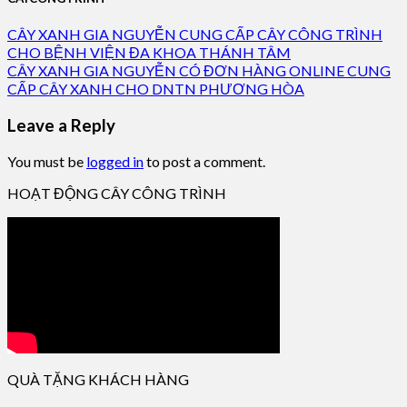
CÂY XANH GIA NGUYỄN CUNG CẤP CÂY CÔNG TRÌNH
CHO BỆNH VIỆN ĐA KHOA THÁNH TÂM
CÂY XANH GIA NGUYỄN CÓ ĐƠN HÀNG ONLINE CUNG
CẤP CÂY XANH CHO DNTN PHƯƠNG HÒA
Leave a Reply
You must be
logged in
to post a comment.
HOẠT ĐỘNG CÂY CÔNG TRÌNH
QUÀ TẶNG KHÁCH HÀNG