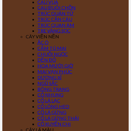
CAU VUA
CAU ĐUÔI CHỒN
TRÚC QUÂN TỬ
TRÚC CẦN CÂU
TRÚC QUAN ÂM
TRE VÀNG SỌC
CÂY VIỀN NỀN
ẮC Ó
CẨM TÚ MAI
CHUỖI NGỌC
DỀN ĐỎ
HOA MƯỜI GIỜ
MAI VẠN PHÚC
DƯƠNG XỈ
NGŨ SẮC
BÔNG TRANG
CỎ NHUNG
CỎ LÁ LẠC
CỎ LÔNG HEO
CỎ LÁ GỪNG
CỎ LÁ GỪNG THÁI
CỎ XUYẾN CHI
CÂY LÁ MÀU