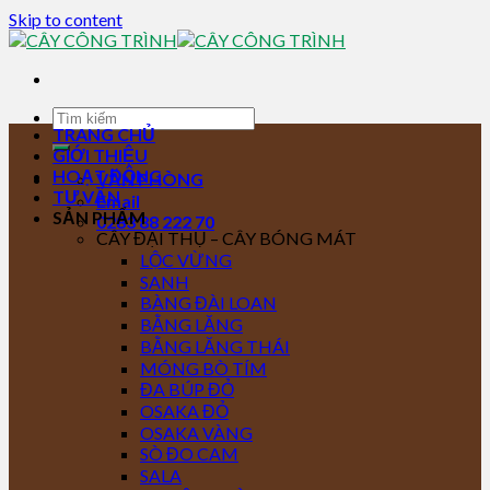
Skip to content
TRANG CHỦ
GIỚI THIỆU
HOẠT ĐỘNG
VĂN PHÒNG
TƯ VẤN
Email
SẢN PHẨM
0283 88 222 70
CÂY ĐẠI THỤ – CÂY BÓNG MÁT
LỘC VỪNG
SANH
BÀNG ĐÀI LOAN
BẰNG LĂNG
BẰNG LĂNG THÁI
MÓNG BÒ TÍM
ĐA BÚP ĐỎ
OSAKA ĐỎ
OSAKA VÀNG
SÒ ĐO CAM
SALA