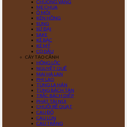
CHUÔNG VÀNG
ME CHUA
Ô MÔI
KÈN HỒNG
SUNG
SỨ ĐẠI
SAKE
KÈ BẠC
KÈ MỸ
CỌ DẦU
CÂY TẠO CẢNH
HỒNG LỘC
NGUYỆT QUẾ
MAI HÀ LAN
PHI LAO
TÙNG LA HÁN
TÙNG BÁCH TÁN
TRẮC BÁCH DIỆP
PHÁT TÀI NÚI
CHUỐI RẼ QUẠT
CAU ĐỎ
CAU LÙN
CAU TRẮNG