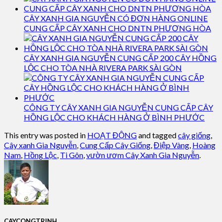
CÂY XANH GIA NGUYỄN CÓ ĐƠN HÀNG ONLINE
CUNG CẤP CÂY XANH CHO DNTN PHƯƠNG HÒA
CÂY XANH GIA NGUYỄN CUNG CẤP 200 CÂY HỒNG
LỘC CHO TÒA NHÀ RIVERA PARK SÀI GÒN
CÔNG TY CÂY XANH GIA NGUYỄN CUNG CẤP CÂY
HỒNG LỘC CHO KHÁCH HÀNG Ở BÌNH PHƯỚC
This entry was posted in
HOẠT ĐỘNG
and tagged
cây giống
,
Cây xanh Gia Nguyễn
,
Cung Cấp Cây Giống
,
Điệp Vàng
,
Hoàng
Nam
,
Hồng Lộc
,
Ti Gôn
,
vườn ươm Cây Xanh Gia Nguyễn
.
CAYCONGTRINH