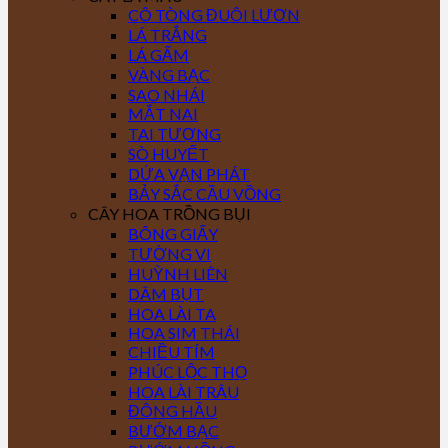
CÔ TÒNG ĐUÔI LƯƠN
LÁ TRẮNG
LÁ GẤM
VÀNG BẠC
SAO NHÁI
MẮT NAI
TAI TƯỢNG
SÒ HUYẾT
DỨA VẠN PHÁT
BẢY SẮC CẦU VỒNG
CÂY HOA TRỒNG BỤI
BÔNG GIẤY
TƯỜNG VI
HUỲNH LIÊN
DÂM BỤT
HOA LÀI TA
HOA SIM THÁI
CHIỀU TÍM
PHÚC LỘC THỌ
HOA LÀI TRÂU
ĐÔNG HẦU
BƯỚM BẠC