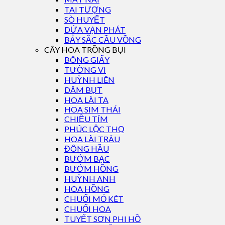
TAI TƯỢNG
SÒ HUYẾT
DỨA VẠN PHÁT
BẢY SẮC CẦU VỒNG
CÂY HOA TRỒNG BỤI
BÔNG GIẤY
TƯỜNG VI
HUỲNH LIÊN
DÂM BỤT
HOA LÀI TA
HOA SIM THÁI
CHIỀU TÍM
PHÚC LỘC THỌ
HOA LÀI TRÂU
ĐÔNG HẦU
BƯỚM BẠC
BƯỚM HỒNG
HUỲNH ANH
HOA HỒNG
CHUỐI MỎ KÉT
CHUỐI HOA
TUYẾT SƠN PHI HỒ