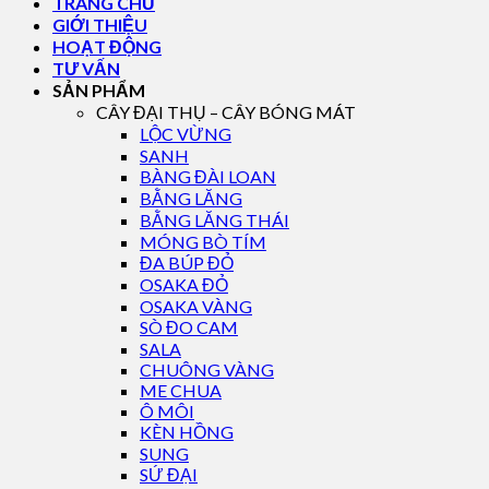
TRANG CHỦ
GIỚI THIỆU
HOẠT ĐỘNG
TƯ VẤN
SẢN PHẨM
CÂY ĐẠI THỤ – CÂY BÓNG MÁT
LỘC VỪNG
SANH
BÀNG ĐÀI LOAN
BẰNG LĂNG
BẰNG LĂNG THÁI
MÓNG BÒ TÍM
ĐA BÚP ĐỎ
OSAKA ĐỎ
OSAKA VÀNG
SÒ ĐO CAM
SALA
CHUÔNG VÀNG
ME CHUA
Ô MÔI
KÈN HỒNG
SUNG
SỨ ĐẠI