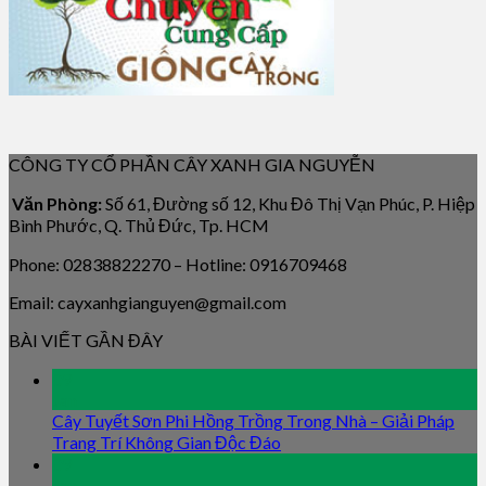
CÔNG TY CỔ PHẦN CÂY XANH GIA NGUYỄN
Văn Phòng:
Số 61, Đường số 12, Khu Đô Thị Vạn Phúc, P. Hiệp
Bình Phước, Q. Thủ Đức, Tp. HCM
Phone: 02838822270 – Hotline: 0916709468
Email: cayxanhgianguyen@gmail.com
BÀI VIẾT GẦN ĐÂY
09
Jan
Cây Tuyết Sơn Phi Hồng Trồng Trong Nhà – Giải Pháp
Trang Trí Không Gian Độc Đáo
09
Jan