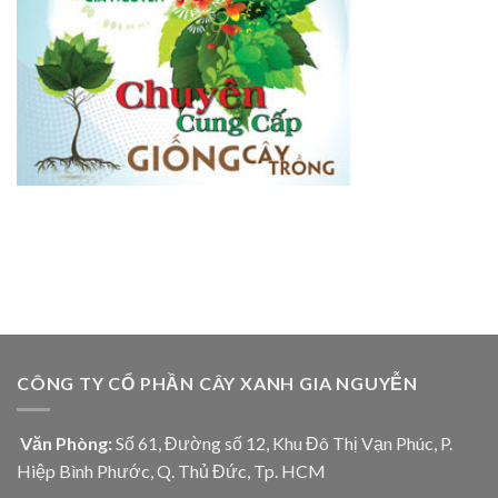
CÔNG TY CỔ PHẦN CÂY XANH GIA NGUYỄN
Văn Phòng:
Số 61, Đường số 12, Khu Đô Thị Vạn Phúc, P.
Hiệp Bình Phước, Q. Thủ Đức, Tp. HCM