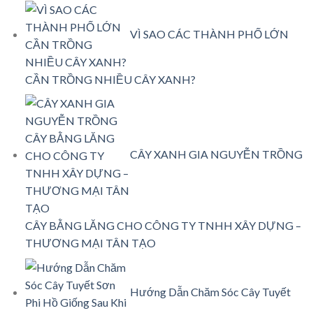
VÌ SAO CÁC THÀNH PHỐ LỚN
CẦN TRỒNG NHIỀU CÂY XANH?
CÂY XANH GIA NGUYỄN TRỒNG
CÂY BẰNG LĂNG CHO CÔNG TY TNHH XÂY DỰNG –
THƯƠNG MẠI TÂN TẠO
Hướng Dẫn Chăm Sóc Cây Tuyết