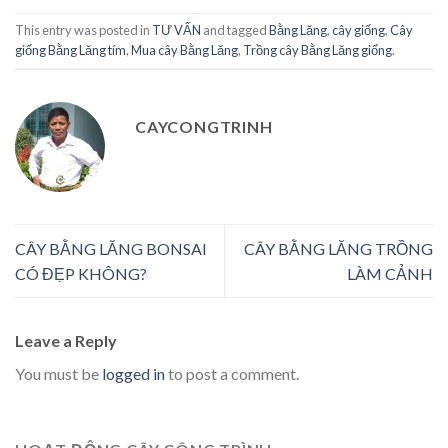
This entry was posted in
TƯ VẤN
and tagged
Bằng Lăng
,
cây giống
,
Cây
giống Bằng Lăng tím
,
Mua cây Bằng Lăng
,
Trồng cây Bằng Lăng giống
.
CAYCONGTRINH
CÂY BẰNG LĂNG BONSAI
CÂY BẰNG LĂNG TRỒNG
CÓ ĐẸP KHÔNG?
LÀM CẢNH
Leave a Reply
You must be
logged in
to post a comment.