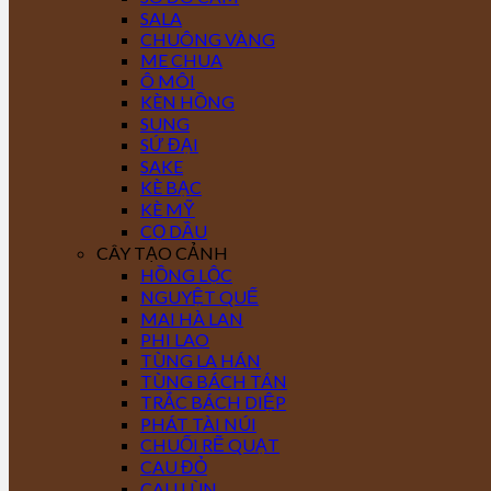
SALA
CHUÔNG VÀNG
ME CHUA
Ô MÔI
KÈN HỒNG
SUNG
SỨ ĐẠI
SAKE
KÈ BẠC
KÈ MỸ
CỌ DẦU
CÂY TẠO CẢNH
HỒNG LỘC
NGUYỆT QUẾ
MAI HÀ LAN
PHI LAO
TÙNG LA HÁN
TÙNG BÁCH TÁN
TRẮC BÁCH DIỆP
PHÁT TÀI NÚI
CHUỐI RẼ QUẠT
CAU ĐỎ
CAU LÙN