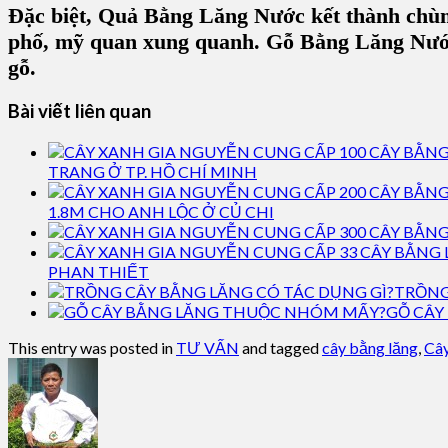
Đặc biệt, Quả Bằng Lăng Nước kết thành chù
phố, mỹ quan xung quanh. Gỗ Bằng Lăng Nước 
gỗ.
Bài viết liên quan
TRANG Ở TP. HỒ CHÍ MINH
1.8M CHO ANH LỘC Ở CỦ CHI
PHAN THIẾT
TRỒNG
GỖ CÂY
This entry was posted in
TƯ VẤN
and tagged
cây bằng lăng
,
Câ