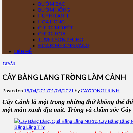
BƯỚM BẠC
BƯỚM HỒNG
HUỲNH ANH
HOA HỒNG
CHUỐI MỎ KÉT
CHUỐI HOA
TUYẾT SƠN PHI HỒ
HOA KIM ĐỒNG VÀNG
LIÊN HỆ
TƯ VẤN
CÂY BẰNG LĂNG TRỒNG LÀM CẢNH
Posted on
19/04/2017
01/08/2021
by
CAYCONGTRINH
Cây Cảnh
là một trong những thứ không thể th
một màu xanh dịu mát.
Trồng và chăm sóc Cây