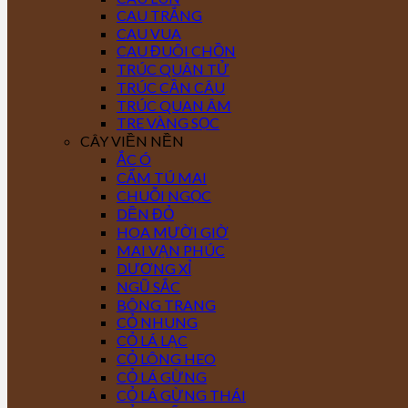
CAU TRẮNG
CAU VUA
CAU ĐUÔI CHỒN
TRÚC QUÂN TỬ
TRÚC CẦN CÂU
TRÚC QUAN ÂM
TRE VÀNG SỌC
CÂY VIỀN NỀN
ẮC Ó
CẨM TÚ MAI
CHUỖI NGỌC
DỀN ĐỎ
HOA MƯỜI GIỜ
MAI VẠN PHÚC
DƯƠNG XỈ
NGŨ SẮC
BÔNG TRANG
CỎ NHUNG
CỎ LÁ LẠC
CỎ LÔNG HEO
CỎ LÁ GỪNG
CỎ LÁ GỪNG THÁI