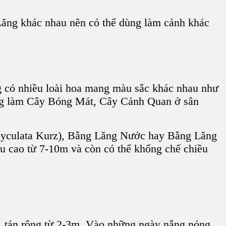
Lăng
khác nhau nên có thể dùng làm cảnh khác
g
có nhiều loài hoa mang màu sắc khác nhau như
ng làm C
ây Bóng Mát
, C
ây Cảnh Quan
ở sân
lyculata Kurz), Bằng Lăng Nước hay B
ằng Lăng
u cao từ 7-10m và còn có thể khống chế chiều
n, tán rộng từ 2-3m. Vào những ngày nắng nóng