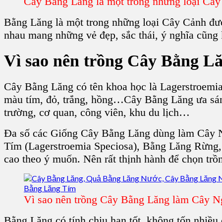
Cây Bằng Lăng là một trong những loại Câ
Bằng Lăng
là một trong những loại C
ây Cảnh
đượ
nhau mang những vẻ đẹp, sắc thái, ý nghĩa cũng
Vì sao nên
trồng Cây Bằng L
Cây Bằng Lăng
có tên khoa học là Lagerstroemia
màu tím, đỏ, trắng, hồng…
Cây Bằng Lăng
ưa sán
trường, cơ quan, công viên, khu du lịch…
Đa số các G
iống Cây Bằng Lăng
dùng làm Cây 
Tím
(Lagerstroemia Speciosa), B
ằng Lăng Rừng,
cao theo ý muốn. Nên rất thịnh hành để chọn
trồ
Vì sao nên trồng Cây Bằng Lăng làm Cây N
Bằng Lăng
có tính chịu hạn tốt, không tốn nhiề