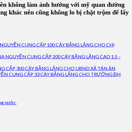
nên không làm ảnh hưởng với mỹ quan đường
g khác nên cũng không lo bị chặt trộm để lấy
 NGUYỄN CUNG CẤP 100 CÂY BẰNG LĂNG CHO CHỊ
IA NGUYỄN CUNG CẤP 200 CÂY BẰNG LĂNG CAO 1.5 –
G CẤP 300 CÂY BẰNG LĂNG CHO UBND XÃ TÂN ÂN
YỄN CUNG CẤP 33 CÂY BẰNG LĂNG CHO TRƯỜNG ĐH
ng nước
.