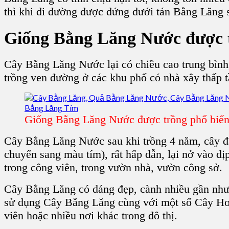
thì khi đi đường được đứng dưới tán Bằng Lăng s
Giống Bằng Lăng
N
ước
được 
Cây Bằng Lăng Nước
lại có chiều cao trung bì
trồng ven đường ở các khu phố có nhà xây thấp tần
Giống Bằng Lăng Nước được trồng phổ biến
Cây Bằng Lăng Nước
sau khi trồng 4 năm, cây đ
chuyển sang màu tím), rất hấp dẫn, lại nở vào d
trong
công viên, trong vườn nhà, vườn công sở.
Cây Bằng Lăng
có dáng đẹp, cành nhiều gần như 
sử dụng C
ây Bằng Lăng
cùng với một số C
ây H
viên hoặc nhiều nơi khác trong đô thị.