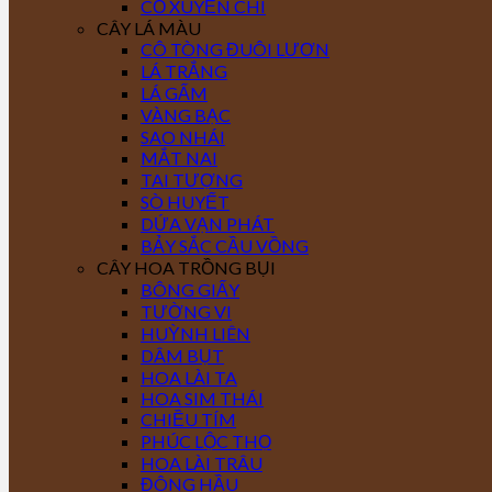
CỎ XUYẾN CHI
CÂY LÁ MÀU
CÔ TÒNG ĐUÔI LƯƠN
LÁ TRẮNG
LÁ GẤM
VÀNG BẠC
SAO NHÁI
MẮT NAI
TAI TƯỢNG
SÒ HUYẾT
DỨA VẠN PHÁT
BẢY SẮC CẦU VỒNG
CÂY HOA TRỒNG BỤI
BÔNG GIẤY
TƯỜNG VI
HUỲNH LIÊN
DÂM BỤT
HOA LÀI TA
HOA SIM THÁI
CHIỀU TÍM
PHÚC LỘC THỌ
HOA LÀI TRÂU
ĐÔNG HẦU