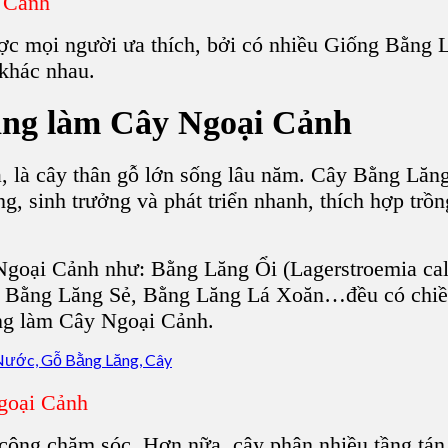
y Cảnh
c mọi người ưa thích, bởi có nhiều G
iống Bằng 
 khác nhau.
ăng
làm C
ây Ngoại Cảnh
, là
cây thân gỗ
lớn sống lâu năm.
Cây Bằng Lăn
g, sinh trưởng và phát triển nhanh, thích hợp trồ
Ngoại Cảnh như: B
ằng Lăng Ổi
(Lagerstroemia ca
 Bằng Lăng Sẻ, Bằng Lăng Lá Xoăn
…đều có chiề
ng làm Cây Ngoại Cảnh
.
goại Cảnh
u công chăm sóc. Hơn nữa, cây phân nhiều tầng tá