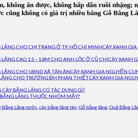
m, không ăn được, không hấp dẫn ruồi nhặng; 
cũng không có giá trị nhiều bằng Gỗ Bằng Lăn
CÂY XANH GIA
CÂY XANH G
CÂY XANH GIA NGUYỄN CUN
CÂY XANH GIA NGU
 CÂY BẰNG LĂNG CÓ TÁC DỤNG GÌ?
 BẰNG LĂNG THUỘC NHÓM MẤY?
y Bằng Lăng nước
,
cây bằng lăng tím
,
Gỗ bằng lăng
,
Quả Bằng Lă