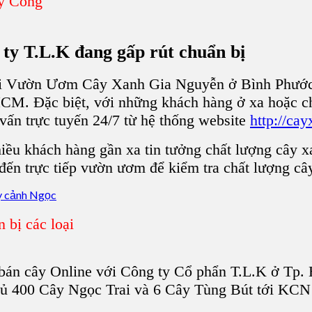
ây Công
 ty T.L.K
đang gấp rút chuẩn bị
i
Vườn Ươm Cây Xanh Gia Nguyễn ở Bình Phướ
 HCM
. Đặc biệt, với những khách hàng ở xa hoặc ch
 vấn trực tuyến 24/7
từ hệ thống website
http://ca
hiều khách hàng gần xa tin tưởng chất lượng
cây x
ến trực tiếp
vườn ươm
để kiểm tra chất lượng câ
 bị các loại
 bán
cây Online
với
Công ty Cổ phẩn T.L.K ở Tp
đủ 400
Cây Ngọc Trai
và 6
Cây Tùng Bút
tới
KCN 