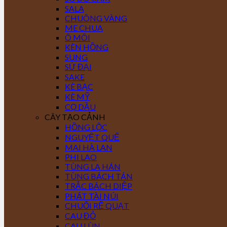
SALA
CHUÔNG VÀNG
ME CHUA
Ô MÔI
KÈN HỒNG
SUNG
SỨ ĐẠI
SAKE
KÈ BẠC
KÈ MỸ
CỌ DẦU
CÂY TẠO CẢNH
HỒNG LỘC
NGUYỆT QUẾ
MAI HÀ LAN
PHI LAO
TÙNG LA HÁN
TÙNG BÁCH TÁN
TRẮC BÁCH DIỆP
PHÁT TÀI NÚI
CHUỐI RẼ QUẠT
CAU ĐỎ
CAU LÙN