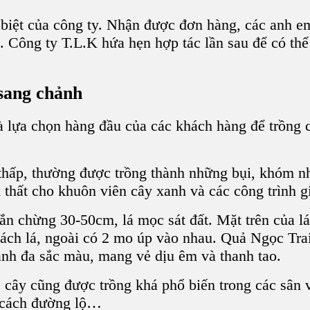
iệt của công ty. Nhận được đơn hàng, các anh em
. Công ty T.L.K hứa hẹn hợp tác lần sau để có th
sang chảnh
à lựa chọn hàng đầu của các khách hàng để trồng
 thấp, thường được trồng thành những bụi, khóm n
i thất cho
khuôn viên cây xanh
và các
công trình 
gắn chừng 30-50cm, lá mọc sát đất. Mặt trên của l
ách lá, ngoài có 2 mo úp vào nhau.
Quả Ngọc Tra
nh đa sắc màu, mang vẻ dịu êm và thanh tao.
: cây cũng được trồng khá phổ biến trong các sân
 cách đường lộ
…