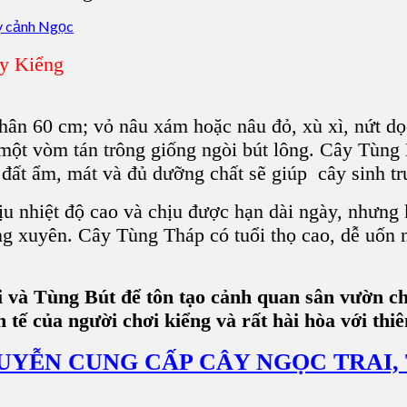
ây Kiểng
thân 60 cm; vỏ nâu xám hoặc nâu đỏ, xù xì, nứt d
 một vòm tán trông
giống ngòi bút lông
.
Cây Tùng 
đất ẩm, mát và đủ dưỡng chất sẽ giúp cây sinh trư
hịu nhiệt độ cao và chịu được hạn dài ngày, nhưng
ng xuyên.
Cây Tùng Tháp
có tuổi thọ cao, dễ uốn 
ai và Tùng Bút để tôn tạo cảnh quan sân vườn
 tế của người chơi kiểng và rất hài hòa với thiê
UYỄN CUNG CẤP CÂY NGỌC TRAI, 