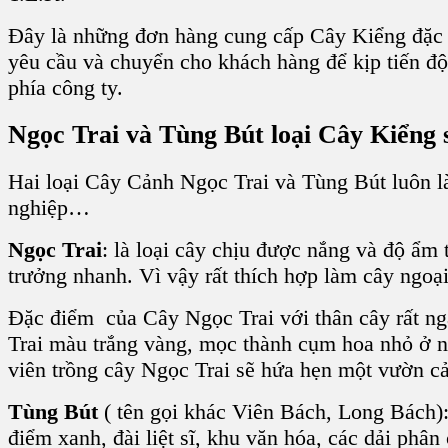
Đây là những đơn hàng cung cấp Cây Kiểng đặc b
yêu cầu và chuyển cho khách hàng để kịp tiến độ
phía công ty.
Ngọc Trai
và
Tùng Bút
loại
Cây Kiểng 
Hai loại
Cây Cảnh Ngọc Trai
và
Tùng Bút
luôn l
nghiệp
…
Ngọc Trai
:
là loại cây chịu được nắng và độ ẩm
trưởng nhanh. Vì vậy rất thích hợp làm cây ngoạ
Đặc điểm của
Cây Ngọc Trai
với
thân cây rất n
Trai
màu trắng vàng, mọc thành cụm hoa nhỏ ở n
viên trồng cây Ngọc Trai
sẽ hứa hẹn một vườn cả
Tùng Bút
( tên gọi khác
Viên Bách, Long Bách
)
điểm xanh, đài liệt sĩ, khu văn hóa, các dải phân