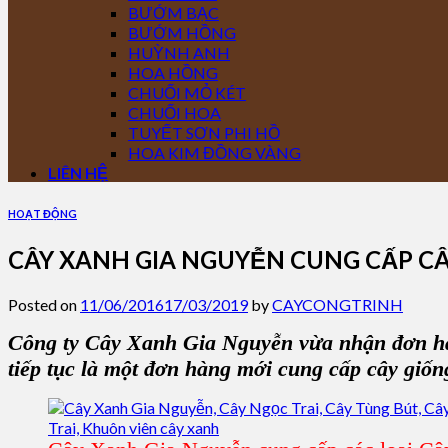
BƯỚM BẠC
BƯỚM HỒNG
HUỲNH ANH
HOA HỒNG
CHUỐI MỎ KÉT
CHUỐI HOA
TUYẾT SƠN PHI HỒ
HOA KIM ĐỒNG VÀNG
LIÊN HỆ
HOẠT ĐỘNG
CÂY XANH GIA NGUYỄN CUNG CẤP CÂY
Posted on
11/06/2016
17/03/2019
by
CAYCONGTRINH
Công ty Cây Xanh Gia Nguyễn
vừa nhận đơn h
tiếp tục là một đơn hàng mới cung cấp cây giố