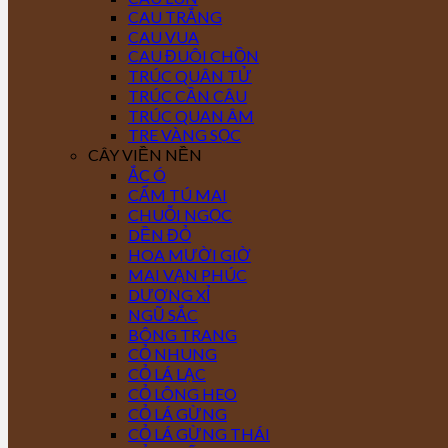
CAU TRẮNG
CAU VUA
CAU ĐUÔI CHỒN
TRÚC QUÂN TỬ
TRÚC CẦN CÂU
TRÚC QUAN ÂM
TRE VÀNG SỌC
CÂY VIỀN NỀN
ẮC Ó
CẨM TÚ MAI
CHUỖI NGỌC
DỀN ĐỎ
HOA MƯỜI GIỜ
MAI VẠN PHÚC
DƯƠNG XỈ
NGŨ SẮC
BÔNG TRANG
CỎ NHUNG
CỎ LÁ LẠC
CỎ LÔNG HEO
CỎ LÁ GỪNG
CỎ LÁ GỪNG THÁI