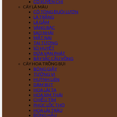
CỎ XUYẾN CHI
CÂY LÁ MÀU
CÔ TÒNG ĐUÔI LƯƠN
LÁ TRẮNG
LÁ GẤM
VÀNG BẠC
SAO NHÁI
MẮT NAI
TAI TƯỢNG
SÒ HUYẾT
DỨA VẠN PHÁT
BẢY SẮC CẦU VỒNG
CÂY HOA TRỒNG BỤI
BÔNG GIẤY
TƯỜNG VI
HUỲNH LIÊN
DÂM BỤT
HOA LÀI TA
HOA SIM THÁI
CHIỀU TÍM
PHÚC LỘC THỌ
HOA LÀI TRÂU
ĐÔNG HẦU