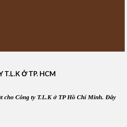
T.L.K Ở TP. HCM
út
cho
Công ty T.L.K ở TP Hồ Chí Minh
. Đây