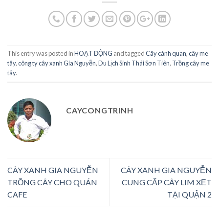
This entry was posted in
HOẠT ĐỘNG
and tagged
Cây cảnh quan
,
cây me
tây
,
công ty cây xanh Gia Nguyễn
,
Du Lịch Sinh Thái Sơn Tiên
,
Trồng cây me
tây
.
CAYCONGTRINH
CÂY XANH GIA NGUYỄN
CÂY XANH GIA NGUYỄN
TRỒNG CÂY CHO QUÁN
CUNG CẤP CÂY LIM XẸT
CAFE
TẠI QUẬN 2