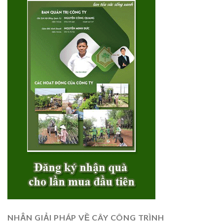
NHẬN GIẢI PHÁP VỀ CÂY CÔNG TRÌNH