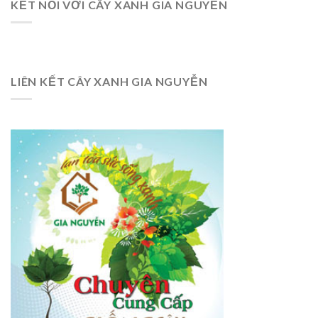
KẾT NỐI VỚI CÂY XANH GIA NGUYỄN
LIÊN KẾT CÂY XANH GIA NGUYỄN