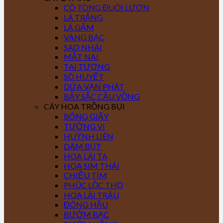
CÔ TÒNG ĐUÔI LƯƠN
LÁ TRẮNG
LÁ GẤM
VÀNG BẠC
SAO NHÁI
MẮT NAI
TAI TƯỢNG
SÒ HUYẾT
DỨA VẠN PHÁT
BẢY SẮC CẦU VỒNG
CÂY HOA TRỒNG BỤI
BÔNG GIẤY
TƯỜNG VI
HUỲNH LIÊN
DÂM BỤT
HOA LÀI TA
HOA SIM THÁI
CHIỀU TÍM
PHÚC LỘC THỌ
HOA LÀI TRÂU
ĐÔNG HẦU
BƯỚM BẠC