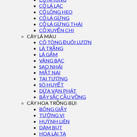
CỎ LÁ LẠC
CỎ LÔNG HEO
CỎ LÁ GỪNG
CỎ LÁ GỪNG THÁI
CỎ XUYẾN CHI
CÂY LÁ MÀU
CÔ TÒNG ĐUÔI LƯƠN
LÁ TRẮNG
LÁ GẤM
VÀNG BẠC
SAO NHÁI
MẮT NAI
TAI TƯỢNG
SÒ HUYẾT
DỨA VẠN PHÁT
BẢY SẮC CẦU VỒNG
CÂY HOA TRỒNG BỤI
BÔNG GIẤY
TƯỜNG VI
HUỲNH LIÊN
DÂM BỤT
HOA LÀI TA