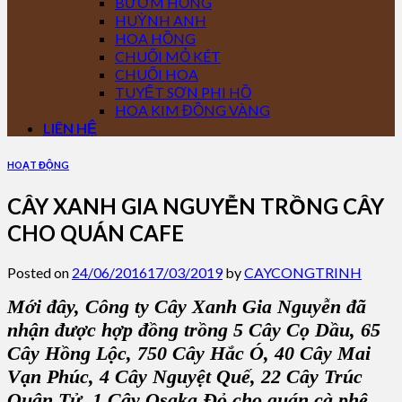
BƯỚM HỒNG
HUỲNH ANH
HOA HỒNG
CHUỐI MỎ KÉT
CHUỐI HOA
TUYẾT SƠN PHI HỒ
HOA KIM ĐỒNG VÀNG
LIÊN HỆ
HOẠT ĐỘNG
CÂY XANH GIA NGUYỄN TRỒNG CÂY
CHO QUÁN CAFE
Posted on
24/06/2016
17/03/2019
by
CAYCONGTRINH
Mới đây, Công ty Cây Xanh Gia Nguyễn đã
nhận được hợp đồng trồng 5 Cây Cọ Dầu, 65
Cây Hồng Lộc, 750 Cây Hắc Ó, 40 Cây Mai
Vạn Phúc, 4 Cây Nguyệt Quế, 22 Cây Trúc
Quân Tử, 1 Cây Osaka Đỏ cho quán cà phê