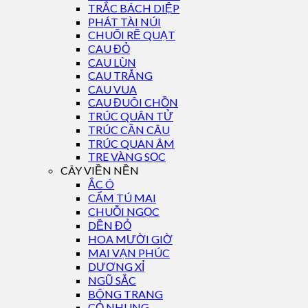
TRẮC BÁCH DIỆP
PHÁT TÀI NÚI
CHUỐI RẼ QUẠT
CAU ĐỎ
CAU LÙN
CAU TRẮNG
CAU VUA
CAU ĐUÔI CHỒN
TRÚC QUÂN TỬ
TRÚC CẦN CÂU
TRÚC QUAN ÂM
TRE VÀNG SỌC
CÂY VIỀN NỀN
ẮC Ó
CẨM TÚ MAI
CHUỖI NGỌC
DỀN ĐỎ
HOA MƯỜI GIỜ
MAI VẠN PHÚC
DƯƠNG XỈ
NGŨ SẮC
BÔNG TRANG
CỎ NHUNG