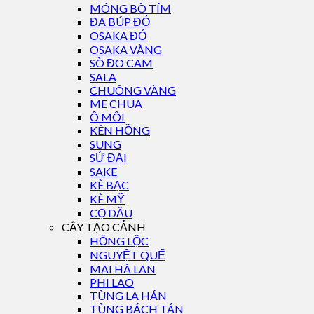
MÓNG BÒ TÍM
ĐA BÚP ĐỎ
OSAKA ĐỎ
OSAKA VÀNG
SÒ ĐO CAM
SALA
CHUÔNG VÀNG
ME CHUA
Ô MÔI
KÈN HỒNG
SUNG
SỨ ĐẠI
SAKE
KÈ BẠC
KÈ MỸ
CỌ DẦU
CÂY TẠO CẢNH
HỒNG LỘC
NGUYỆT QUẾ
MAI HÀ LAN
PHI LAO
TÙNG LA HÁN
TÙNG BÁCH TÁN