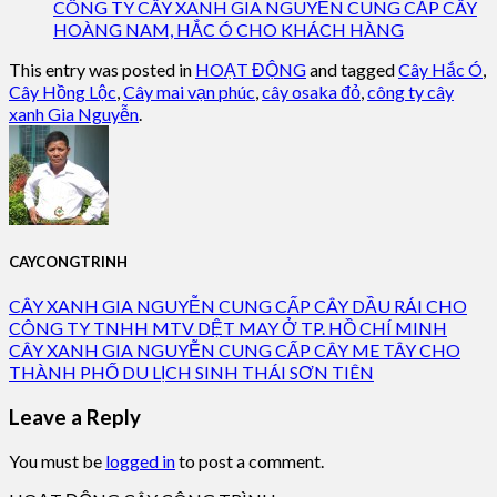
CÔNG TY CÂY XANH GIA NGUYỄN CUNG CẤP CÂY
HOÀNG NAM, HẮC Ó CHO KHÁCH HÀNG
This entry was posted in
HOẠT ĐỘNG
and tagged
Cây Hắc Ó
,
Cây Hồng Lộc
,
Cây mai vạn phúc
,
cây osaka đỏ
,
công ty cây
xanh Gia Nguyễn
.
CAYCONGTRINH
CÂY XANH GIA NGUYỄN CUNG CẤP CÂY DẦU RÁI CHO
CÔNG TY TNHH MTV DỆT MAY Ở TP. HỒ CHÍ MINH
CÂY XANH GIA NGUYỄN CUNG CẤP CÂY ME TÂY CHO
THÀNH PHỐ DU LỊCH SINH THÁI SƠN TIÊN
Leave a Reply
You must be
logged in
to post a comment.