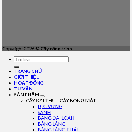
Copyright 2026 ©
Cây công trình
TRANG CHỦ
GIỚI THIỆU
HOẠT ĐỘNG
TƯ VẤN
SẢN PHẨM
CÂY ĐẠI THỤ – CÂY BÓNG MÁT
LỘC VỪNG
SANH
BÀNG ĐÀI LOAN
BẰNG LĂNG
BẰNG LĂNG THÁI