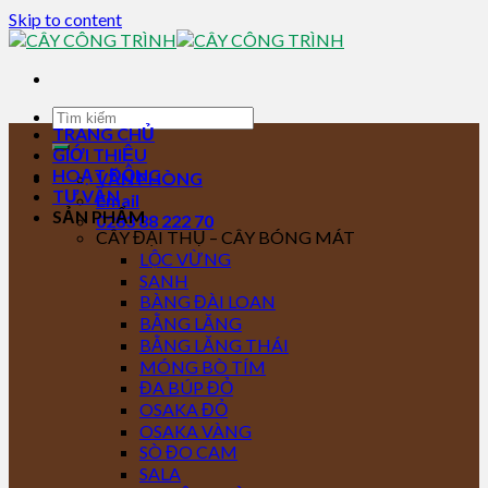
Skip to content
TRANG CHỦ
GIỚI THIỆU
HOẠT ĐỘNG
VĂN PHÒNG
TƯ VẤN
Email
SẢN PHẨM
0283 88 222 70
CÂY ĐẠI THỤ – CÂY BÓNG MÁT
LỘC VỪNG
SANH
BÀNG ĐÀI LOAN
BẰNG LĂNG
BẰNG LĂNG THÁI
MÓNG BÒ TÍM
ĐA BÚP ĐỎ
OSAKA ĐỎ
OSAKA VÀNG
SÒ ĐO CAM
SALA