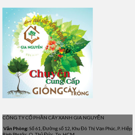
CÔNG TY CỔ PHẦN CÂY XANH GIA NGUYỄN
Văn Phòng:
Số 61, Đường số 12, Khu Đô Thị Vạn Phúc, P. Hiệp
Bình Phước, Q. Thủ Đức, Tp. HCM