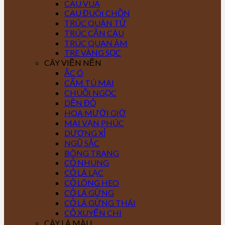
CAU VUA
CAU ĐUÔI CHỒN
TRÚC QUÂN TỬ
TRÚC CẦN CÂU
TRÚC QUAN ÂM
TRE VÀNG SỌC
CÂY VIỀN NỀN
ẮC Ó
CẨM TÚ MAI
CHUỖI NGỌC
DỀN ĐỎ
HOA MƯỜI GIỜ
MAI VẠN PHÚC
DƯƠNG XỈ
NGŨ SẮC
BÔNG TRANG
CỎ NHUNG
CỎ LÁ LẠC
CỎ LÔNG HEO
CỎ LÁ GỪNG
CỎ LÁ GỪNG THÁI
CỎ XUYẾN CHI
CÂY LÁ MÀU