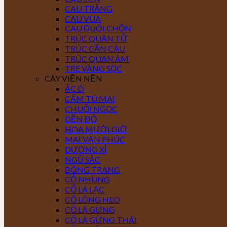
CAU TRẮNG
CAU VUA
CAU ĐUÔI CHỒN
TRÚC QUÂN TỬ
TRÚC CẦN CÂU
TRÚC QUAN ÂM
TRE VÀNG SỌC
CÂY VIỀN NỀN
ẮC Ó
CẨM TÚ MAI
CHUỖI NGỌC
DỀN ĐỎ
HOA MƯỜI GIỜ
MAI VẠN PHÚC
DƯƠNG XỈ
NGŨ SẮC
BÔNG TRANG
CỎ NHUNG
CỎ LÁ LẠC
CỎ LÔNG HEO
CỎ LÁ GỪNG
CỎ LÁ GỪNG THÁI