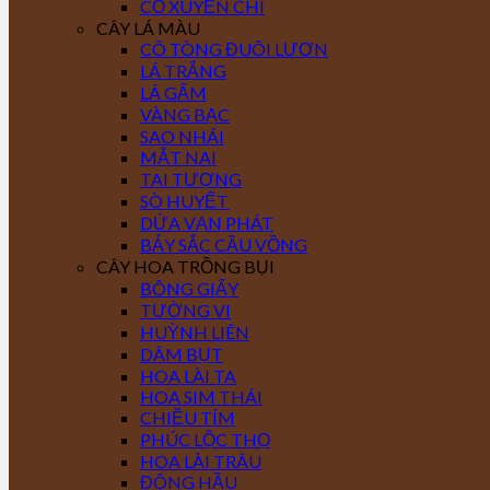
CỎ XUYẾN CHI
CÂY LÁ MÀU
CÔ TÒNG ĐUÔI LƯƠN
LÁ TRẮNG
LÁ GẤM
VÀNG BẠC
SAO NHÁI
MẮT NAI
TAI TƯỢNG
SÒ HUYẾT
DỨA VẠN PHÁT
BẢY SẮC CẦU VỒNG
CÂY HOA TRỒNG BỤI
BÔNG GIẤY
TƯỜNG VI
HUỲNH LIÊN
DÂM BỤT
HOA LÀI TA
HOA SIM THÁI
CHIỀU TÍM
PHÚC LỘC THỌ
HOA LÀI TRÂU
ĐÔNG HẦU