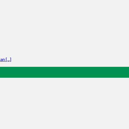
 [...]