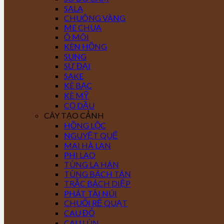
SALA
CHUÔNG VÀNG
ME CHUA
Ô MÔI
KÈN HỒNG
SUNG
SỨ ĐẠI
SAKE
KÈ BẠC
KÈ MỸ
CỌ DẦU
CÂY TẠO CẢNH
HỒNG LỘC
NGUYỆT QUẾ
MAI HÀ LAN
PHI LAO
TÙNG LA HÁN
TÙNG BÁCH TÁN
TRẮC BÁCH DIỆP
PHÁT TÀI NÚI
CHUỐI RẼ QUẠT
CAU ĐỎ
CAU LÙN