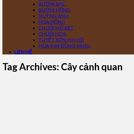
BƯỚM BẠC
BƯỚM HỒNG
HUỲNH ANH
HOA HỒNG
CHUỐI MỎ KÉT
CHUỐI HOA
TUYẾT SƠN PHI HỒ
HOA KIM ĐỒNG VÀNG
LIÊN HỆ
Tag Archives:
Cây cảnh quan