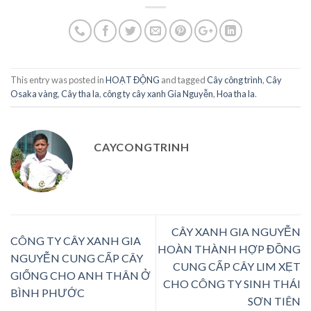
This entry was posted in
HOẠT ĐỘNG
and tagged
Cây công trình
,
Cây
Osaka vàng
,
Cây tha la
,
công ty cây xanh Gia Nguyễn
,
Hoa tha la
.
CAYCONGTRINH
CÂY XANH GIA NGUYỄN
CÔNG TY CÂY XANH GIA
HOÀN THÀNH HỢP ĐỒNG
NGUYỄN CUNG CẤP CÂY
CUNG CẤP CÂY LIM XẸT
GIỐNG CHO ANH THÂN Ở
CHO CÔNG TY SINH THÁI
BÌNH PHƯỚC
SƠN TIÊN