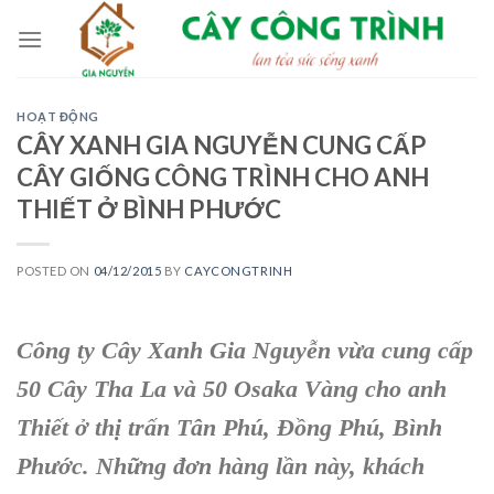
Skip
to
content
HOẠT ĐỘNG
CÂY XANH GIA NGUYỄN CUNG CẤP
CÂY GIỐNG CÔNG TRÌNH CHO ANH
THIẾT Ở BÌNH PHƯỚC
POSTED ON
04/12/2015
BY
CAYCONGTRINH
Công ty Cây Xanh Gia Nguyễn
vừa cung cấp
50 Cây Tha La và 50 Osaka Vàng
cho anh
Thiết ở t
hị trấn Tân Phú, Đồng Phú, Bình
Phước
. Những đơn hàng lần này, khách