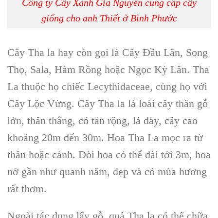
Công ty Cây Xanh Gia Nguyễn cung cấp cây
giống cho anh Thiết ở Bình Phước
Cây Tha la
hay còn gọi là
Cây Đầu Lân, Song
Thọ, Sala, Hàm Rồng hoặc Ngọc Kỳ Lân. Tha
La t
huộc họ chiếc
Lecythidaceae
, cùng họ với
Cây Lộc Vừng
.
Cây Tha la
là loài cây thân gỗ
lớn, thân thẳng, có tán rộng, lá dày, cây cao
khoảng 20m đến 30m.
Hoa Tha La
mọc ra từ
thân hoặc cành. Dòi hoa có thể dài tới 3m, hoa
nở gần như quanh năm, đẹp và có mùa hương
rất thơm.
Ngoài tác dụng lấy gỗ,
quả Tha la
có thể chữa