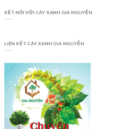
KẾT NỐI VỚI CÂY XANH GIA NGUYỄN
LIÊN KẾT CÂY XANH GIA NGUYỄN