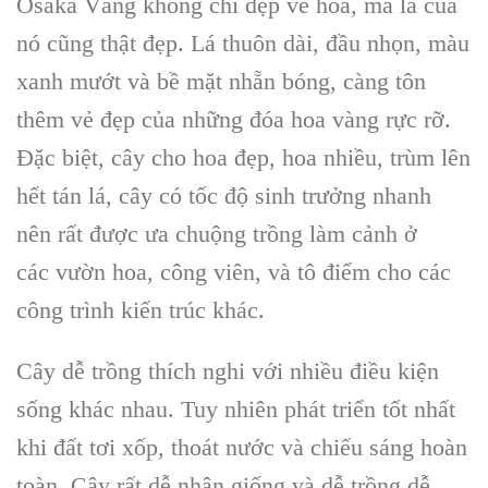
Osaka Vàng không chỉ đẹp về hoa, mà lá của
nó cũng thật đẹp. Lá thuôn dài, đầu nhọn, màu
xanh mướt và bề mặt nhẵn bóng, càng tôn
thêm vẻ đẹp của những
đóa hoa vàng rực rỡ
.
Đặc biệt,
cây cho hoa đẹp
, hoa nhiều, trùm lên
hết tán lá, cây có tốc độ sinh trưởng nhanh
nên rất được ưa chuộng trồng làm cảnh ở
các
vườn hoa, công viên
, và tô điểm cho các
công trình kiến trúc
khác.
Cây dễ trồng
thích nghi với nhiều điều kiện
sống khác nhau. Tuy nhiên phát triển tốt nhất
khi đất tơi xốp, thoát nước và chiếu sáng hoàn
toàn. Cây rất
dễ nhân giống
và dễ trồng dễ