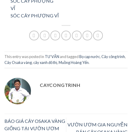
SÓC CÂY PHƯỢNG VĨ
This entry was posted in
TƯ VẤN
and tagged
Bọ cạp nước
,
Cây công trình
,
Cây Osaka vàng
,
cây xanh đô thị
,
Muồng Hoàng Yến
.
CAYCONGTRINH
BÁO GIÁ CÂY OSAKA VÀNG
VƯỜN ƯƠM GIA NGUYỄN
GIỐNG TẠI VƯỜN ƯƠM
BÁN CÂY OSAKA VÀNG