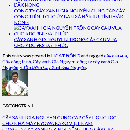
CÔNG TY CÂY XANH GIA NGUYỄN CUNG CẤP CÂY
CÔNG TRÌNH CHO ỦY BAN XÃ ĐĂK RU, TỈNH ĐĂK
NÔNG
CÂY XANH GIA NGUYỄN TRỒNG CÂY CAU VUA
CHO KDC 9B8 ĐẠI PHÚC
This entry was posted in
HOẠT ĐỘNG
and tagged
cây cau vua
,
Cây công trình
,
Cây xanh Gia Nguyễn
,
công ty cây xanh Gia
Nguyễn
,
vườn ươm Cây Xanh Gia Nguyễn
.
CAYCONGTRINH
CÂY XANH GIA NGUYỄN CUNG CẤP CÂY HỒNG LỘC
CHO NHÀ MÁY KYOWA KAKO VIỆT NAM
CÔNG TY CÂY XANH GIA NGUYỄN CUNG CẤP CÂY