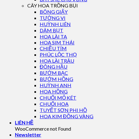
CÂY HOA TRỒNG BỤI
BÔNG GIẤY
TƯỜNG VI
HUỲNH LIÊN
DÂM BỤT
HOA LÀI TA
HOA SIM THÁI
CHIỀU TÍM
PHÚC LỘC THỌ
HOA LÀI TRÂU
ĐÔNG HẦU
BƯỚM BẠC
BƯỚM HỒNG
HUỲNH ANH
HOA HỒNG
CHUỐI MỎ KÉT
CHUỐI HOA
TUYẾT SƠN PHI HỒ
HOA KIM ĐỒNG VÀNG
LIÊN HỆ
WooCommerce not Found
Newsletter