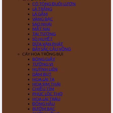
CÔ TÒNG ĐUÔI LƯƠN
LÁ TRẮNG
LÁ GẤM
VÀNG BẠC
SAO NHÁI
MẮT NAI
TAI TƯỢNG
SÒ HUYẾT
DỨA VẠN PHÁT
BẢY SẮC CẦU VỒNG
CÂY HOA TRỒNG BỤI
BÔNG GIẤY
TƯỜNG VI
HUỲNH LIÊN
DÂM BỤT
HOA LÀI TA
HOA SIM THÁI
CHIỀU TÍM
PHÚC LỘC THỌ
HOA LÀI TRÂU
ĐÔNG HẦU
BƯỚM BẠC