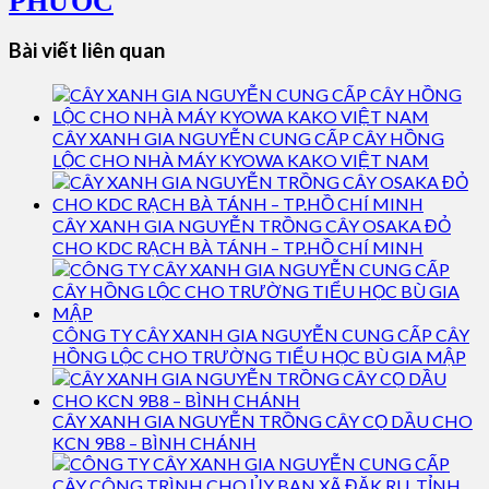
PHƯỚC
Bài viết liên quan
CÂY XANH GIA NGUYỄN CUNG CẤP CÂY HỒNG
LỘC CHO NHÀ MÁY KYOWA KAKO VIỆT NAM
CÂY XANH GIA NGUYỄN TRỒNG CÂY OSAKA ĐỎ
CHO KDC RẠCH BÀ TÁNH – TP.HỒ CHÍ MINH
CÔNG TY CÂY XANH GIA NGUYỄN CUNG CẤP CÂY
HỒNG LỘC CHO TRƯỜNG TIỂU HỌC BÙ GIA MẬP
CÂY XANH GIA NGUYỄN TRỒNG CÂY CỌ DẦU CHO
KCN 9B8 – BÌNH CHÁNH