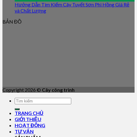
Hướng Dẫn Tìm Kiếm Cây Tuyết Sơn Phi Hồng Giá Rẻ
và Chất Lượng
BẢN ĐỒ
Copyright 2026 ©
Cây công trình
TRANG CHỦ
GIỚI THIỆU
HOẠT ĐỘNG
TƯ VẤN