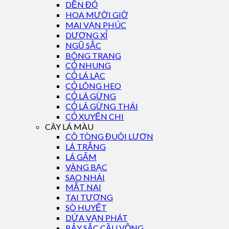
DỀN ĐỎ
HOA MƯỜI GIỜ
MAI VẠN PHÚC
DƯƠNG XỈ
NGŨ SẮC
BÔNG TRANG
CỎ NHUNG
CỎ LÁ LẠC
CỎ LÔNG HEO
CỎ LÁ GỪNG
CỎ LÁ GỪNG THÁI
CỎ XUYẾN CHI
CÂY LÁ MÀU
CÔ TÒNG ĐUÔI LƯƠN
LÁ TRẮNG
LÁ GẤM
VÀNG BẠC
SAO NHÁI
MẮT NAI
TAI TƯỢNG
SÒ HUYẾT
DỨA VẠN PHÁT
BẢY SẮC CẦU VỒNG