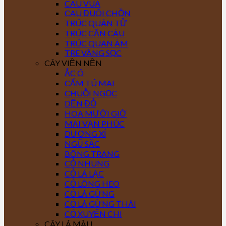
CAU VUA
CAU ĐUÔI CHỒN
TRÚC QUÂN TỬ
TRÚC CẦN CÂU
TRÚC QUAN ÂM
TRE VÀNG SỌC
CÂY VIỀN NỀN
ẮC Ó
CẨM TÚ MAI
CHUỖI NGỌC
DỀN ĐỎ
HOA MƯỜI GIỜ
MAI VẠN PHÚC
DƯƠNG XỈ
NGŨ SẮC
BÔNG TRANG
CỎ NHUNG
CỎ LÁ LẠC
CỎ LÔNG HEO
CỎ LÁ GỪNG
CỎ LÁ GỪNG THÁI
CỎ XUYẾN CHI
CÂY LÁ MÀU