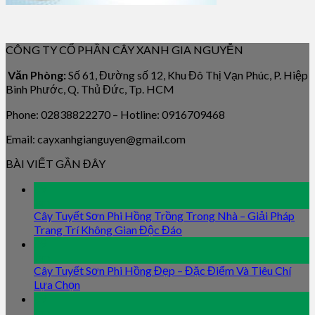
CÔNG TY CỔ PHẦN CÂY XANH GIA NGUYỄN
Văn Phòng:
Số 61, Đường số 12, Khu Đô Thị Vạn Phúc, P. Hiệp
Bình Phước, Q. Thủ Đức, Tp. HCM
Phone: 02838822270 – Hotline: 0916709468
Email: cayxanhgianguyen@gmail.com
BÀI VIẾT GẦN ĐÂY
09
Jan
Cây Tuyết Sơn Phi Hồng Trồng Trong Nhà – Giải Pháp
Trang Trí Không Gian Độc Đáo
09
Jan
Cây Tuyết Sơn Phi Hồng Đẹp – Đặc Điểm Và Tiêu Chí
Lựa Chọn
09
Jan