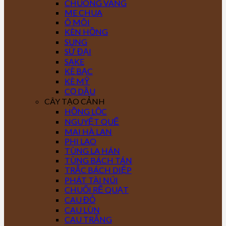
CHUÔNG VÀNG
ME CHUA
Ô MÔI
KÈN HỒNG
SUNG
SỨ ĐẠI
SAKE
KÈ BẠC
KÈ MỸ
CỌ DẦU
CÂY TẠO CẢNH
HỒNG LỘC
NGUYỆT QUẾ
MAI HÀ LAN
PHI LAO
TÙNG LA HÁN
TÙNG BÁCH TÁN
TRẮC BÁCH DIỆP
PHÁT TÀI NÚI
CHUỐI RẼ QUẠT
CAU ĐỎ
CAU LÙN
CAU TRẮNG