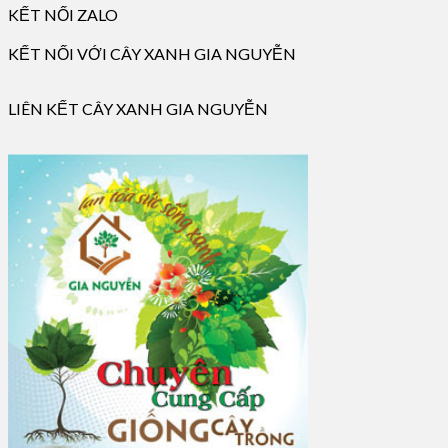
KẾT NỐI ZALO
KẾT NỐI VỚI CÂY XANH GIA NGUYỄN
LIÊN KẾT CÂY XANH GIA NGUYỄN