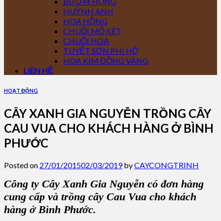
BƯỚM HỒNG
HUỲNH ANH
HOA HỒNG
CHUỐI MỎ KÉT
CHUỐI HOA
TUYẾT SƠN PHI HỒ
HOA KIM ĐỒNG VÀNG
LIÊN HỆ
HOẠT ĐỘNG
CÂY XANH GIA NGUYỄN TRỒNG CÂY
CAU VUA CHO KHÁCH HÀNG Ở BÌNH
PHƯỚC
Posted on
27/01/2015
02/03/2019
by
CAYCONGTRINH
Công ty Cây Xanh Gia Nguyễn có đơn hàng
cung cấp và trồng cây Cau Vua cho khách
hàng ở Bình Phước.