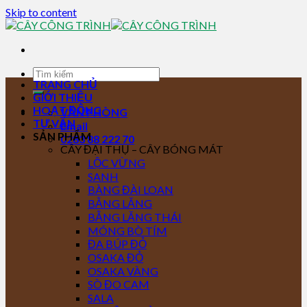
Skip to content
TRANG CHỦ
GIỚI THIỆU
HOẠT ĐỘNG
VĂN PHÒNG
TƯ VẤN
Email
SẢN PHẨM
0283 88 222 70
CÂY ĐẠI THỤ – CÂY BÓNG MÁT
LỘC VỪNG
SANH
BÀNG ĐÀI LOAN
BẰNG LĂNG
BẰNG LĂNG THÁI
MÓNG BÒ TÍM
ĐA BÚP ĐỎ
OSAKA ĐỎ
OSAKA VÀNG
SÒ ĐO CAM
SALA