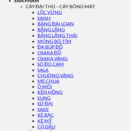
SẢN PHẨM
CÂY ĐẠI THỤ – CÂY BÓNG MÁT
LỘC VỪNG
SANH
BÀNG ĐÀI LOAN
BẰNG LĂNG
BẰNG LĂNG THÁI
MÓNG BÒ TÍM
ĐA BÚP ĐỎ
OSAKA ĐỎ
OSAKA VÀNG
SÒ ĐO CAM
SALA
CHUÔNG VÀNG
ME CHUA
Ô MÔI
KÈN HỒNG
SUNG
SỨ ĐẠI
SAKE
KÈ BẠC
KÈ MỸ
CỌ DẦU