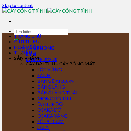
Skip to content
TRANG CHỦ
GIỚI THIỆU
HOẠT ĐỘNG
VĂN PHÒNG
TƯ VẤN
Email
SẢN PHẨM
0283 88 222 70
CÂY ĐẠI THỤ – CÂY BÓNG MÁT
LỘC VỪNG
SANH
BÀNG ĐÀI LOAN
BẰNG LĂNG
BẰNG LĂNG THÁI
MÓNG BÒ TÍM
ĐA BÚP ĐỎ
OSAKA ĐỎ
OSAKA VÀNG
SÒ ĐO CAM
SALA