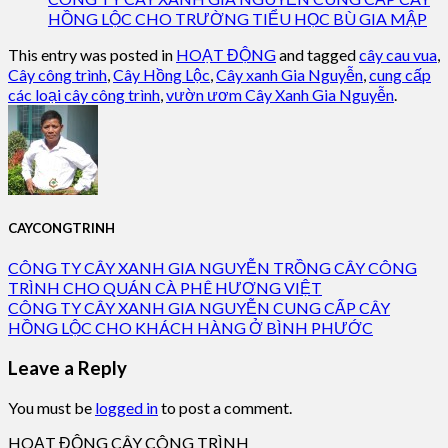
HỒNG LỘC CHO TRƯỜNG TIỂU HỌC BÙ GIA MẬP
This entry was posted in
HOẠT ĐỘNG
and tagged
cây cau vua
,
Cây công trình
,
Cây Hồng Lộc
,
Cây xanh Gia Nguyễn
,
cung cấp
các loại cây công trình
,
vườn ươm Cây Xanh Gia Nguyễn
.
CAYCONGTRINH
CÔNG TY CÂY XANH GIA NGUYỄN TRỒNG CÂY CÔNG
TRÌNH CHO QUÁN CÀ PHÊ HƯƠNG VIỆT
CÔNG TY CÂY XANH GIA NGUYỄN CUNG CẤP CÂY
HỒNG LỘC CHO KHÁCH HÀNG Ở BÌNH PHƯỚC
Leave a Reply
You must be
logged in
to post a comment.
HOẠT ĐỘNG CÂY CÔNG TRÌNH