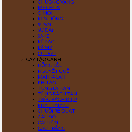
CHUÔNG VÀNG
ME CHUA
Ô MÔI
KÈN HỒNG
SUNG
SỨ ĐẠI
SAKE
KÈ BẠC
KÈ MỸ
CỌ DẦU
CÂY TẠO CẢNH
HỒNG LỘC
NGUYỆT QUẾ
MAI HÀ LAN
PHI LAO
TÙNG LA HÁN
TÙNG BÁCH TÁN
TRẮC BÁCH DIỆP
PHÁT TÀI NÚI
CHUỐI RẼ QUẠT
CAU ĐỎ
CAU LÙN
CAU TRẮNG