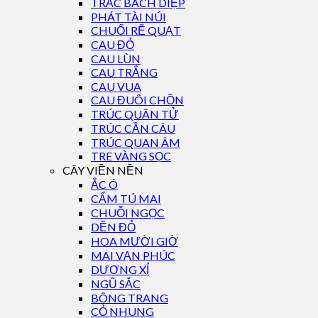
TRẮC BÁCH DIỆP
PHÁT TÀI NÚI
CHUỐI RẼ QUẠT
CAU ĐỎ
CAU LÙN
CAU TRẮNG
CAU VUA
CAU ĐUÔI CHỒN
TRÚC QUÂN TỬ
TRÚC CẦN CÂU
TRÚC QUAN ÂM
TRE VÀNG SỌC
CÂY VIỀN NỀN
ẮC Ó
CẨM TÚ MAI
CHUỖI NGỌC
DỀN ĐỎ
HOA MƯỜI GIỜ
MAI VẠN PHÚC
DƯƠNG XỈ
NGŨ SẮC
BÔNG TRANG
CỎ NHUNG