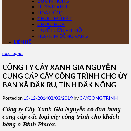
BƯỚM HỒNG
HUỲNH ANH
HOA HỒNG
CHUỐI MỎ KÉT
CHUỐI HOA
TUYẾT SƠN PHI HỒ
HOA KIM ĐỒNG VÀNG
LIÊN HỆ
HOẠT ĐỘNG
CÔNG TY CÂY XANH GIA NGUYỄN
CUNG CẤP CÂY CÔNG TRÌNH CHO ỦY
BAN XÃ ĐĂK RU, TỈNH ĐĂK NÔNG
Posted on
15/12/2014
02/03/2019
by
CAYCONGTRINH
Công ty Cây Xanh Gia Nguyễn có đơn hàng
cung cấp các loại cây công trình cho khách
hàng ở Bình Phước.