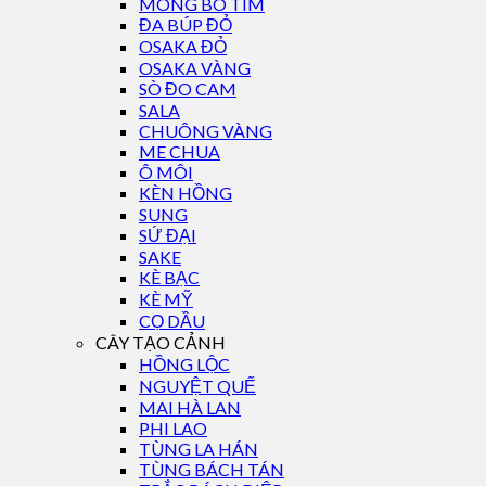
MÓNG BÒ TÍM
ĐA BÚP ĐỎ
OSAKA ĐỎ
OSAKA VÀNG
SÒ ĐO CAM
SALA
CHUÔNG VÀNG
ME CHUA
Ô MÔI
KÈN HỒNG
SUNG
SỨ ĐẠI
SAKE
KÈ BẠC
KÈ MỸ
CỌ DẦU
CÂY TẠO CẢNH
HỒNG LỘC
NGUYỆT QUẾ
MAI HÀ LAN
PHI LAO
TÙNG LA HÁN
TÙNG BÁCH TÁN