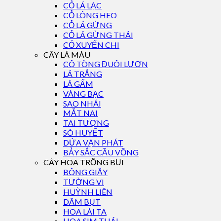
CỎ LÁ LẠC
CỎ LÔNG HEO
CỎ LÁ GỪNG
CỎ LÁ GỪNG THÁI
CỎ XUYẾN CHI
CÂY LÁ MÀU
CÔ TÒNG ĐUÔI LƯƠN
LÁ TRẮNG
LÁ GẤM
VÀNG BẠC
SAO NHÁI
MẮT NAI
TAI TƯỢNG
SÒ HUYẾT
DỨA VẠN PHÁT
BẢY SẮC CẦU VỒNG
CÂY HOA TRỒNG BỤI
BÔNG GIẤY
TƯỜNG VI
HUỲNH LIÊN
DÂM BỤT
HOA LÀI TA
HOA SIM THÁI