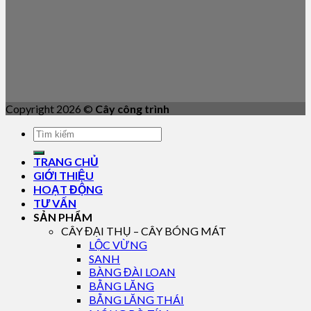
Copyright 2026 ©
Cây công trình
TRANG CHỦ
GIỚI THIỆU
HOẠT ĐỘNG
TƯ VẤN
SẢN PHẨM
CÂY ĐẠI THỤ – CÂY BÓNG MÁT
LỘC VỪNG
SANH
BÀNG ĐÀI LOAN
BẰNG LĂNG
BẰNG LĂNG THÁI