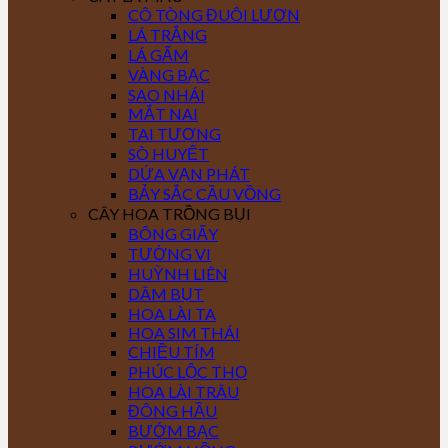
CÔ TÒNG ĐUÔI LƯƠN
LÁ TRẮNG
LÁ GẤM
VÀNG BẠC
SAO NHÁI
MẮT NAI
TAI TƯỢNG
SÒ HUYẾT
DỨA VẠN PHÁT
BẢY SẮC CẦU VỒNG
CÂY HOA TRỒNG BỤI
BÔNG GIẤY
TƯỜNG VI
HUỲNH LIÊN
DÂM BỤT
HOA LÀI TA
HOA SIM THÁI
CHIỀU TÍM
PHÚC LỘC THỌ
HOA LÀI TRÂU
ĐÔNG HẦU
BƯỚM BẠC