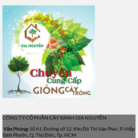
CÔNG TY CỔ PHẦN CÂY XANH GIA NGUYỄN
Văn Phòng:
Số 61, Đường số 12, Khu Đô Thị Vạn Phúc, P. Hiệp
Bình Phước, Q. Thủ Đức, Tp. HCM