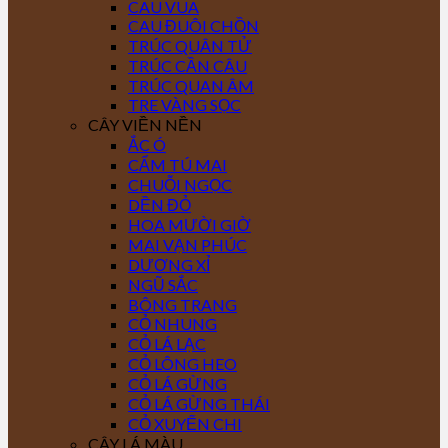
CAU VUA
CAU ĐUÔI CHỒN
TRÚC QUÂN TỬ
TRÚC CẦN CÂU
TRÚC QUAN ÂM
TRE VÀNG SỌC
CÂY VIỀN NỀN
ẮC Ó
CẨM TÚ MAI
CHUỖI NGỌC
DỀN ĐỎ
HOA MƯỜI GIỜ
MAI VẠN PHÚC
DƯƠNG XỈ
NGŨ SẮC
BÔNG TRANG
CỎ NHUNG
CỎ LÁ LẠC
CỎ LÔNG HEO
CỎ LÁ GỪNG
CỎ LÁ GỪNG THÁI
CỎ XUYẾN CHI
CÂY LÁ MÀU