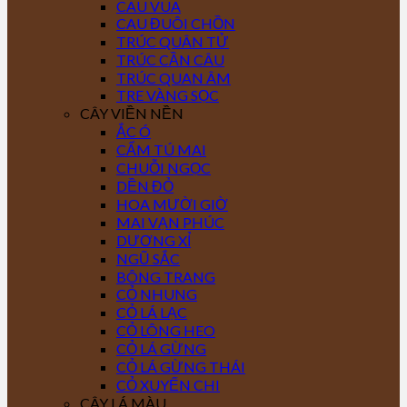
CAU VUA
CAU ĐUÔI CHỒN
TRÚC QUÂN TỬ
TRÚC CẦN CÂU
TRÚC QUAN ÂM
TRE VÀNG SỌC
CÂY VIỀN NỀN
ẮC Ó
CẨM TÚ MAI
CHUỖI NGỌC
DỀN ĐỎ
HOA MƯỜI GIỜ
MAI VẠN PHÚC
DƯƠNG XỈ
NGŨ SẮC
BÔNG TRANG
CỎ NHUNG
CỎ LÁ LẠC
CỎ LÔNG HEO
CỎ LÁ GỪNG
CỎ LÁ GỪNG THÁI
CỎ XUYẾN CHI
CÂY LÁ MÀU