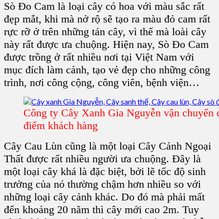
Sò Đo Cam
là loại
cây có hoa
với màu sắc rất
đẹp mắt, khi mà nở rộ sẽ tạo ra màu đỏ cam rất
rực rỡ ở trên những tán cây, vì thế mà loài cây
này rất được ưa chuộng. Hiện nay, S
ò Đo Cam
được trồng ở rất nhiều nơi tại Việt Nam với
mục đích làm cảnh, tạo vẻ đẹp cho những
công
trình, nơi công cộng, công viên, bệnh
viện…
Công ty Cây Xanh Gia Nguyễn vận chuyển c
điểm khách hàng
Cây Cau Lùn
cũng là một loại
Cây Cảnh Ngoại
Thất
được rất nhiều người ưa chuộng. Đây là
một loại cây khá là đặc biệt, bởi lẽ tốc độ sinh
trưởng của nó thường chậm hơn nhiều so với
những loại
cây cảnh
khác. Do đó mà phải mất
đến khoảng 20 năm thì cây mới cao 2m. Tuy