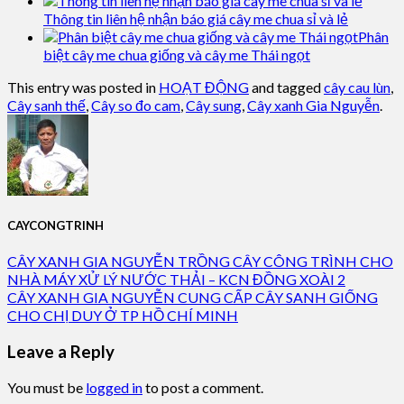
Thông tin liên hệ nhận báo giá cây me chua sỉ và lẻ
Phân
biệt cây me chua giống và cây me Thái ngọt
This entry was posted in
HOẠT ĐỘNG
and tagged
cây cau lùn
,
Cây sanh thế
,
Cây so đo cam
,
Cây sung
,
Cây xanh Gia Nguyễn
.
CAYCONGTRINH
CÂY XANH GIA NGUYỄN TRỒNG CÂY CÔNG TRÌNH CHO
NHÀ MÁY XỬ LÝ NƯỚC THẢI – KCN ĐỒNG XOÀI 2
CÂY XANH GIA NGUYỄN CUNG CẤP CÂY SANH GIỐNG
CHO CHỊ DUY Ở TP HỒ CHÍ MINH
Leave a Reply
You must be
logged in
to post a comment.