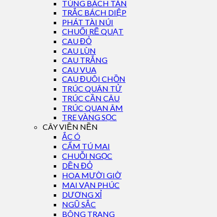
TÙNG BÁCH TÁN
TRẮC BÁCH DIỆP
PHÁT TÀI NÚI
CHUỐI RẼ QUẠT
CAU ĐỎ
CAU LÙN
CAU TRẮNG
CAU VUA
CAU ĐUÔI CHỒN
TRÚC QUÂN TỬ
TRÚC CẦN CÂU
TRÚC QUAN ÂM
TRE VÀNG SỌC
CÂY VIỀN NỀN
ẮC Ó
CẨM TÚ MAI
CHUỖI NGỌC
DỀN ĐỎ
HOA MƯỜI GIỜ
MAI VẠN PHÚC
DƯƠNG XỈ
NGŨ SẮC
BÔNG TRANG