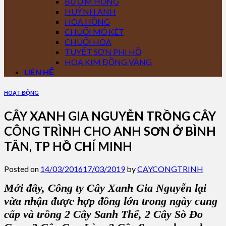
BƯỚM HỒNG
HUỲNH ANH
HOA HỒNG
CHUỐI MỎ KÉT
CHUỐI HOA
TUYẾT SƠN PHI HỒ
HOA KIM ĐỒNG VÀNG
LIÊN HỆ
HOẠT ĐỘNG
CÂY XANH GIA NGUYỄN TRỒNG CÂY
CÔNG TRÌNH CHO ANH SƠN Ở BÌNH
TÂN, TP HỒ CHÍ MINH
Posted on
14/03/2016
17/03/2019
by
CAYCONGTRINH
Mới đây,
Công ty Cây Xanh Gia Nguyễn
lại
vừa nhận được hợp đồng lớn trong ngày cung
cấp và trồng 2
Cây Sanh Thế
, 2
Cây Sò Đo