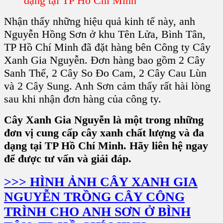
dạng tại TP Hồ Chí Minh
Nhận thấy những hiệu quả kinh tế này, anh
Nguyễn Hồng Sơn ở
khu Tên Lửa, Bình Tân,
TP Hồ Chí Minh
đã đặt hàng bên
Công ty Cây
Xanh Gia Nguyễn
. Đơn hàng bao gồm 2
Cây
Sanh Thế
, 2
Cây So Đo Cam
, 2
Cây Cau Lùn
và 2
Cây Sung
. Anh Sơn cảm thấy rất hài lòng
sau khi nhận đơn hàng của
công ty
.
Cây Xanh Gia Nguyễn là một trong những
đơn vị cung cấp cây xanh chất lượng và đa
dạng tại TP Hồ Chí Minh. Hãy liên hệ ngay
để được tư vấn và giải đáp.
>>> HÌNH ẢNH CÂY XANH GIA
NGUYỄN TRỒNG CÂY CÔNG
TRÌNH CHO ANH SƠN Ở BÌNH