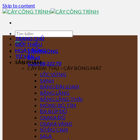
Skip to content
TRANG CHỦ
GIỚI THIỆU
HOẠT ĐỘNG
VĂN PHÒNG
TƯ VẤN
Email
SẢN PHẨM
0283 88 222 70
CÂY ĐẠI THỤ – CÂY BÓNG MÁT
LỘC VỪNG
SANH
BÀNG ĐÀI LOAN
BẰNG LĂNG
BẰNG LĂNG THÁI
MÓNG BÒ TÍM
ĐA BÚP ĐỎ
OSAKA ĐỎ
OSAKA VÀNG
SÒ ĐO CAM
SALA