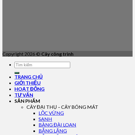
Copyright 2026 ©
Cây công trình
TRANG CHỦ
GIỚI THIỆU
HOẠT ĐỘNG
TƯ VẤN
SẢN PHẨM
CÂY ĐẠI THỤ – CÂY BÓNG MÁT
LỘC VỪNG
SANH
BÀNG ĐÀI LOAN
BẰNG LĂNG