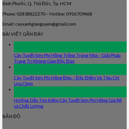
Bình Phước, Q. Thủ Đức, Tp. HCM
Phone: 02838822270 – Hotline: 0916709468
Email: cayxanhgianguyen@gmail.com
BÀI VIẾT GẦN ĐÂY
09
Jan
Cây Tuyết Sơn Phi Hồng Trồng Trong Nhà – Giải Pháp
Trang Trí Không Gian Độc Đáo
09
Jan
Cây Tuyết Sơn Phi Hồng Đẹp – Đặc Điểm Và Tiêu Chí
Lựa Chọn
09
Jan
Hướng Dẫn Tìm Kiếm Cây Tuyết Sơn Phi Hồng Giá Rẻ
và Chất Lượng
BẢN ĐỒ