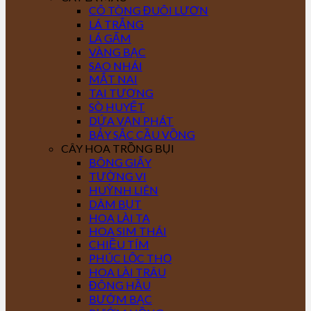
CÔ TÒNG ĐUÔI LƯƠN
LÁ TRẮNG
LÁ GẤM
VÀNG BẠC
SAO NHÁI
MẮT NAI
TAI TƯỢNG
SÒ HUYẾT
DỨA VẠN PHÁT
BẢY SẮC CẦU VỒNG
CÂY HOA TRỒNG BỤI
BÔNG GIẤY
TƯỜNG VI
HUỲNH LIÊN
DÂM BỤT
HOA LÀI TA
HOA SIM THÁI
CHIỀU TÍM
PHÚC LỘC THỌ
HOA LÀI TRÂU
ĐÔNG HẦU
BƯỚM BẠC