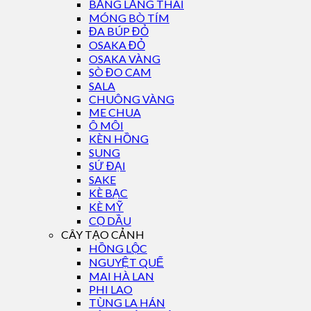
BẰNG LĂNG THÁI
MÓNG BÒ TÍM
ĐA BÚP ĐỎ
OSAKA ĐỎ
OSAKA VÀNG
SÒ ĐO CAM
SALA
CHUÔNG VÀNG
ME CHUA
Ô MÔI
KÈN HỒNG
SUNG
SỨ ĐẠI
SAKE
KÈ BẠC
KÈ MỸ
CỌ DẦU
CÂY TẠO CẢNH
HỒNG LỘC
NGUYỆT QUẾ
MAI HÀ LAN
PHI LAO
TÙNG LA HÁN