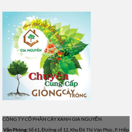
CÔNG TY CỔ PHẦN CÂY XANH GIA NGUYỄN
Văn Phòng:
Số 61, Đường số 12, Khu Đô Thị Vạn Phúc, P. Hiệp