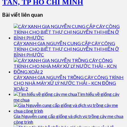
TÂN, TP HỒ CHÍ MINH
Bài viết liên quan
CÂY XANH GIA NGUYỄN CUNG CẤP CÂY CÔNG
TRÌNH CHO BIỆT THỰ CHỊ NGUYỄN THỊ HIỀN Ở
BÌNH PHƯỚC
CÂY XANH GIA NGUYỄN TRỒNG CÂY CÔNG TRÌNH
CHO NHÀ MÁY XỬ LÝ NƯỚC THẢI – KCN ĐỒNG
XOÀI 2
Tìm hiểu về giống cây
me chua
Gia Nguyễn cung cấp giống và dịch vụ trồng cây me chua
công trình