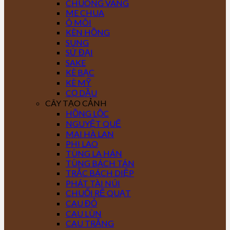
CHUÔNG VÀNG
ME CHUA
Ô MÔI
KÈN HỒNG
SUNG
SỨ ĐẠI
SAKE
KÈ BẠC
KÈ MỸ
CỌ DẦU
CÂY TẠO CẢNH
HỒNG LỘC
NGUYỆT QUẾ
MAI HÀ LAN
PHI LAO
TÙNG LA HÁN
TÙNG BÁCH TÁN
TRẮC BÁCH DIỆP
PHÁT TÀI NÚI
CHUỐI RẼ QUẠT
CAU ĐỎ
CAU LÙN
CAU TRẮNG