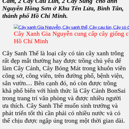
Cam
, 2
Cây Cau Lùn
, 2
Cây Sung
cho anh
Nguyễn Hồng Sơn ở
Khu Tên Lửa, Bình Tân,
thành phố Hồ Chí Minh
.
Cây Xanh Gia Nguyễn cung cấp cây giống c
Hồ Chí Minh
Cây Sanh Thế
là loại cây có tán
cây xanh
trông
rất đẹp mắt thường hay được trồng chủ yếu để
làm
Cây Cảnh, Cây Bóng Mát
trong
khuôn viên
công sở, công viên, trên đường phố, bệnh viện,
sân vườn
… Bên cạnh đó, nó còn được trồng
khả phổ biến với hình thức là
Cây Cảnh BonSai
trong trang trí văn phòng và được nhiều người
ưa thích.
Cây Sanh Thế
muốn sinh trưởng và
phát triển tốt thì cần phải có nhiều nước và có
thể chịu được ngập úng trong một thời gian dài.