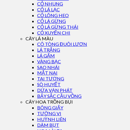
CỎ NHUNG
CỎ LÁ LẠC
CỎ LÔNG HEO
CỎ LÁ GỪNG
CỎ LÁ GỪNG THÁI
CỎ XUYẾN CHI
CÂY LÁ MÀU
CÔ TÒNG ĐUÔI LƯƠN
LÁ TRẮNG
LÁ GẤM
VÀNG BẠC
SAO NHÁI
MẮT NAI
TAI TƯỢNG
SÒ HUYẾT
DỨA VẠN PHÁT
BẢY SẮC CẦU VỒNG
CÂY HOA TRỒNG BỤI
BÔNG GIẤY
TƯỜNG VI
HUỲNH LIÊN
DÂM BỤT