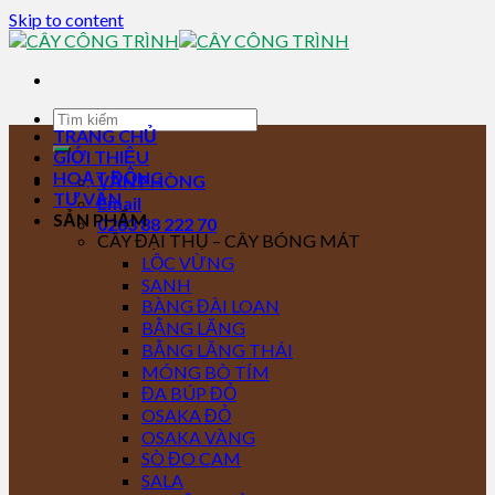
Skip to content
TRANG CHỦ
GIỚI THIỆU
HOẠT ĐỘNG
VĂN PHÒNG
TƯ VẤN
Email
SẢN PHẨM
0283 88 222 70
CÂY ĐẠI THỤ – CÂY BÓNG MÁT
LỘC VỪNG
SANH
BÀNG ĐÀI LOAN
BẰNG LĂNG
BẰNG LĂNG THÁI
MÓNG BÒ TÍM
ĐA BÚP ĐỎ
OSAKA ĐỎ
OSAKA VÀNG
SÒ ĐO CAM
SALA