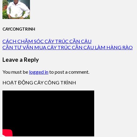
CAYCONGTRINH
CÁCH CHĂM SÓC CÂY TRÚC CẦN CÂU
CẦN TƯ VẤN MUA CÂY TRÚC CẦN CÂU LÀM HÀNG RÀO
Leave a Reply
You must be
logged in
to post a comment.
HOẠT ĐỘNG CÂY CÔNG TRÌNH