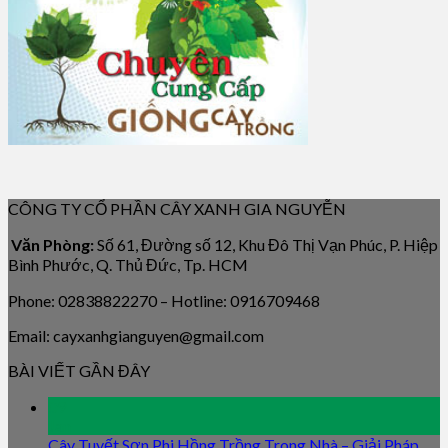
CÔNG TY CỔ PHẦN CÂY XANH GIA NGUYỄN
Văn Phòng:
Số 61, Đường số 12, Khu Đô Thị Vạn Phúc, P. Hiệp
Bình Phước, Q. Thủ Đức, Tp. HCM
Phone: 02838822270 – Hotline: 0916709468
Email: cayxanhgianguyen@gmail.com
BÀI VIẾT GẦN ĐÂY
09
Jan
Cây Tuyết Sơn Phi Hồng Trồng Trong Nhà – Giải Pháp