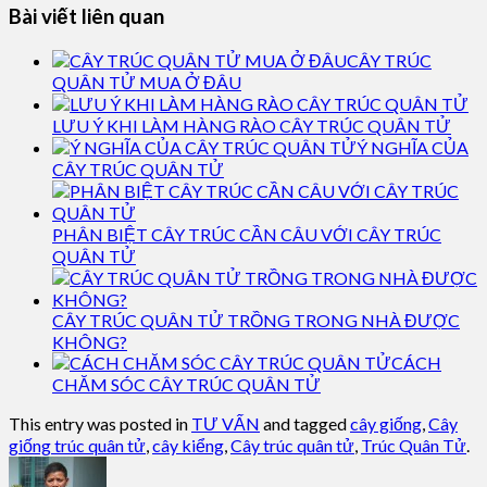
Bài viết liên quan
CÂY TRÚC
QUÂN TỬ MUA Ở ĐÂU
LƯU Ý KHI LÀM HÀNG RÀO CÂY TRÚC QUÂN TỬ
Ý NGHĨA CỦA
CÂY TRÚC QUÂN TỬ
PHÂN BIỆT CÂY TRÚC CẦN CÂU VỚI CÂY TRÚC
QUÂN TỬ
CÂY TRÚC QUÂN TỬ TRỒNG TRONG NHÀ ĐƯỢC
KHÔNG?
CÁCH
CHĂM SÓC CÂY TRÚC QUÂN TỬ
This entry was posted in
TƯ VẤN
and tagged
cây giống
,
Cây
giống trúc quân tử
,
cây kiểng
,
Cây trúc quân tử
,
Trúc Quân Tử
.