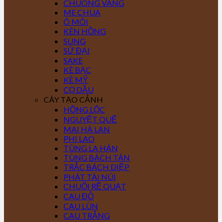
CHUÔNG VÀNG
ME CHUA
Ô MÔI
KÈN HỒNG
SUNG
SỨ ĐẠI
SAKE
KÈ BẠC
KÈ MỸ
CỌ DẦU
CÂY TẠO CẢNH
HỒNG LỘC
NGUYỆT QUẾ
MAI HÀ LAN
PHI LAO
TÙNG LA HÁN
TÙNG BÁCH TÁN
TRẮC BÁCH DIỆP
PHÁT TÀI NÚI
CHUỐI RẼ QUẠT
CAU ĐỎ
CAU LÙN
CAU TRẮNG