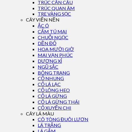
TRÚC CẦN CÂU
TRÚC QUAN ÂM
TRE VÀNG SỌC
CÂY VIỀN NỀN
ẮC Ó
CẨM TÚ MAI
CHUỖI NGỌC
DỀN ĐỎ
HOA MƯỜI GIỜ
MAI VẠN PHÚC
DƯƠNG XỈ
NGŨ SẮC
BÔNG TRANG
CỎ NHUNG
CỎ LÁ LẠC
CỎ LÔNG HEO
CỎ LÁ GỪNG
CỎ LÁ GỪNG THÁI
CỎ XUYẾN CHI
CÂY LÁ MÀU
CÔ TÒNG ĐUÔI LƯƠN
LÁ TRẮNG
LÁ GẤM