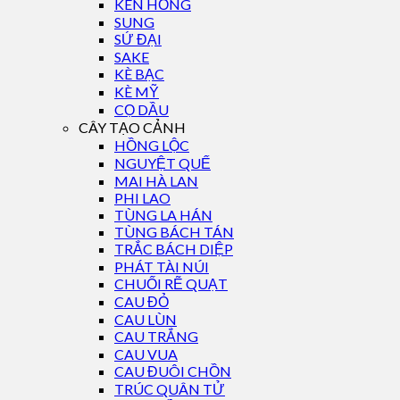
KÈN HỒNG
SUNG
SỨ ĐẠI
SAKE
KÈ BẠC
KÈ MỸ
CỌ DẦU
CÂY TẠO CẢNH
HỒNG LỘC
NGUYỆT QUẾ
MAI HÀ LAN
PHI LAO
TÙNG LA HÁN
TÙNG BÁCH TÁN
TRẮC BÁCH DIỆP
PHÁT TÀI NÚI
CHUỐI RẼ QUẠT
CAU ĐỎ
CAU LÙN
CAU TRẮNG
CAU VUA
CAU ĐUÔI CHỒN
TRÚC QUÂN TỬ