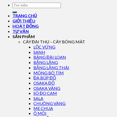
TRANG CHỦ
GIỚI THIỆU
HOẠT ĐỘNG
TƯ VẤN
SẢN PHẨM
CÂY ĐẠI THỤ – CÂY BÓNG MÁT
LỘC VỪNG
SANH
BÀNG ĐÀI LOAN
BẰNG LĂNG
BẰNG LĂNG THÁI
MÓNG BÒ TÍM
ĐA BÚP ĐỎ
OSAKA ĐỎ
OSAKA VÀNG
SÒ ĐO CAM
SALA
CHUÔNG VÀNG
ME CHUA
Ô MÔI