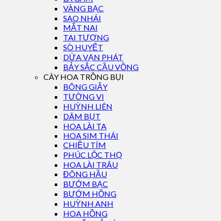
VÀNG BẠC
SAO NHÁI
MẮT NAI
TAI TƯỢNG
SÒ HUYẾT
DỨA VẠN PHÁT
BẢY SẮC CẦU VỒNG
CÂY HOA TRỒNG BỤI
BÔNG GIẤY
TƯỜNG VI
HUỲNH LIÊN
DÂM BỤT
HOA LÀI TA
HOA SIM THÁI
CHIỀU TÍM
PHÚC LỘC THỌ
HOA LÀI TRÂU
ĐÔNG HẦU
BƯỚM BẠC
BƯỚM HỒNG
HUỲNH ANH
HOA HỒNG