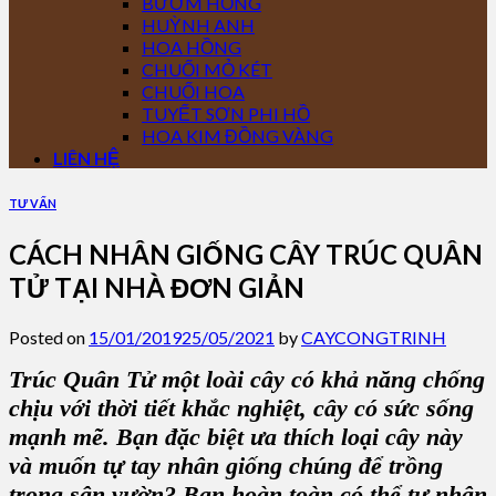
BƯỚM HỒNG
HUỲNH ANH
HOA HỒNG
CHUỐI MỎ KÉT
CHUỐI HOA
TUYẾT SƠN PHI HỒ
HOA KIM ĐỒNG VÀNG
LIÊN HỆ
TƯ VẤN
CÁCH NHÂN GIỐNG CÂY TRÚC QUÂN
TỬ TẠI NHÀ ĐƠN GIẢN
Posted on
15/01/2019
25/05/2021
by
CAYCONGTRINH
Trúc Quân Tử
một loài cây có khả năng chống
chịu với thời tiết khắc nghiệt, cây có sức sống
mạnh mẽ. Bạn đặc biệt ưa thích loại cây này
và muốn tự tay nhân giống chúng để trồng
trong sân vườn? Bạn hoàn toàn có thể tự nhân