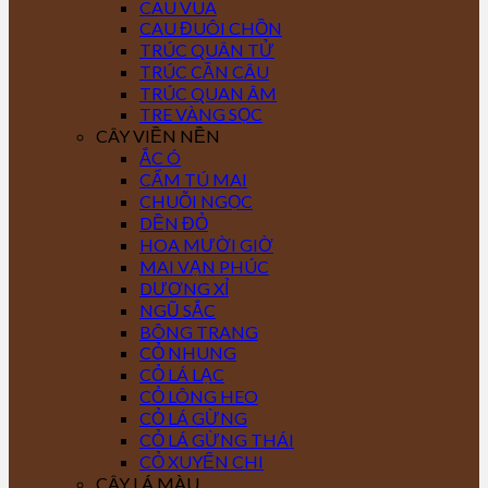
CAU VUA
CAU ĐUÔI CHỒN
TRÚC QUÂN TỬ
TRÚC CẦN CÂU
TRÚC QUAN ÂM
TRE VÀNG SỌC
CÂY VIỀN NỀN
ẮC Ó
CẨM TÚ MAI
CHUỖI NGỌC
DỀN ĐỎ
HOA MƯỜI GIỜ
MAI VẠN PHÚC
DƯƠNG XỈ
NGŨ SẮC
BÔNG TRANG
CỎ NHUNG
CỎ LÁ LẠC
CỎ LÔNG HEO
CỎ LÁ GỪNG
CỎ LÁ GỪNG THÁI
CỎ XUYẾN CHI
CÂY LÁ MÀU