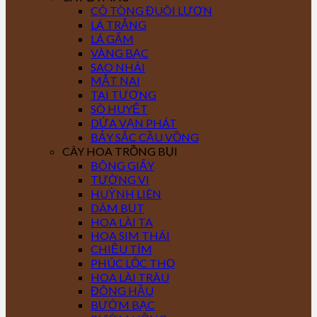
CÔ TÒNG ĐUÔI LƯƠN
LÁ TRẮNG
LÁ GẤM
VÀNG BẠC
SAO NHÁI
MẮT NAI
TAI TƯỢNG
SÒ HUYẾT
DỨA VẠN PHÁT
BẢY SẮC CẦU VỒNG
CÂY HOA TRỒNG BỤI
BÔNG GIẤY
TƯỜNG VI
HUỲNH LIÊN
DÂM BỤT
HOA LÀI TA
HOA SIM THÁI
CHIỀU TÍM
PHÚC LỘC THỌ
HOA LÀI TRÂU
ĐÔNG HẦU
BƯỚM BẠC