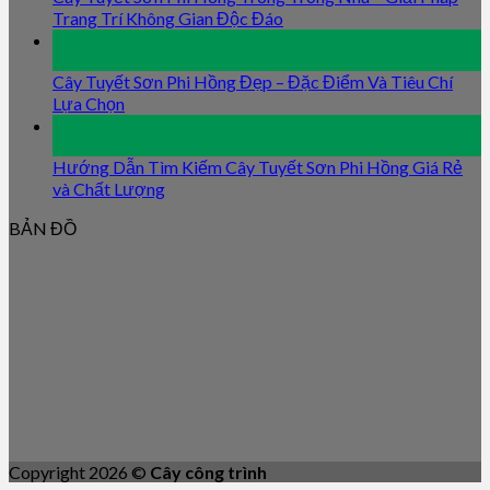
Trang Trí Không Gian Độc Đáo
09
Jan
Cây Tuyết Sơn Phi Hồng Đẹp – Đặc Điểm Và Tiêu Chí
Lựa Chọn
09
Jan
Hướng Dẫn Tìm Kiếm Cây Tuyết Sơn Phi Hồng Giá Rẻ
và Chất Lượng
BẢN ĐỒ
Copyright 2026 ©
Cây công trình