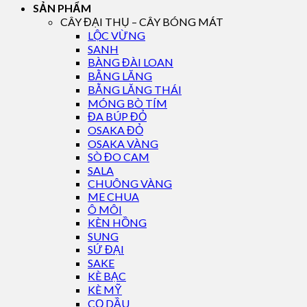
SẢN PHẨM
CÂY ĐẠI THỤ – CÂY BÓNG MÁT
LỘC VỪNG
SANH
BÀNG ĐÀI LOAN
BẰNG LĂNG
BẰNG LĂNG THÁI
MÓNG BÒ TÍM
ĐA BÚP ĐỎ
OSAKA ĐỎ
OSAKA VÀNG
SÒ ĐO CAM
SALA
CHUÔNG VÀNG
ME CHUA
Ô MÔI
KÈN HỒNG
SUNG
SỨ ĐẠI
SAKE
KÈ BẠC
KÈ MỸ
CỌ DẦU