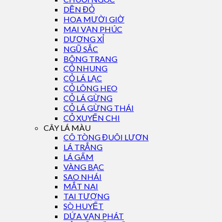
DỀN ĐỎ
HOA MƯỜI GIỜ
MAI VẠN PHÚC
DƯƠNG XỈ
NGŨ SẮC
BÔNG TRANG
CỎ NHUNG
CỎ LÁ LẠC
CỎ LÔNG HEO
CỎ LÁ GỪNG
CỎ LÁ GỪNG THÁI
CỎ XUYẾN CHI
CÂY LÁ MÀU
CÔ TÒNG ĐUÔI LƯƠN
LÁ TRẮNG
LÁ GẤM
VÀNG BẠC
SAO NHÁI
MẮT NAI
TAI TƯỢNG
SÒ HUYẾT
DỨA VẠN PHÁT