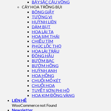
BẢY SẮC CẦU VỒNG
CÂY HOA TRỒNG BỤI
BÔNG GIẤY
TƯỜNG VI
HUỲNH LIÊN
DÂM BỤT
HOA LÀI TA
HOA SIM THÁI
CHIỀU TÍM
PHÚC LỘC THỌ
HOA LÀI TRÂU
ĐÔNG HẦU
BƯỚM BẠC
BƯỚM HỒNG
HUỲNH ANH
HOA HỒNG
CHUỐI MỎ KÉT
CHUỐI HOA
TUYẾT SƠN PHI HỒ
HOA KIM ĐỒNG VÀNG
LIÊN HỆ
WooCommerce not Found
Newsletter