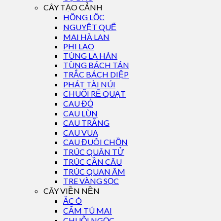
CÂY TẠO CẢNH
HỒNG LỘC
NGUYỆT QUẾ
MAI HÀ LAN
PHI LAO
TÙNG LA HÁN
TÙNG BÁCH TÁN
TRẮC BÁCH DIỆP
PHÁT TÀI NÚI
CHUỐI RẼ QUẠT
CAU ĐỎ
CAU LÙN
CAU TRẮNG
CAU VUA
CAU ĐUÔI CHỒN
TRÚC QUÂN TỬ
TRÚC CẦN CÂU
TRÚC QUAN ÂM
TRE VÀNG SỌC
CÂY VIỀN NỀN
ẮC Ó
CẨM TÚ MAI
CHUỖI NGỌC