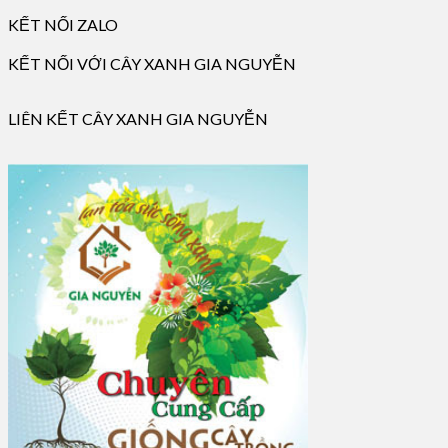
KẾT NỐI ZALO
KẾT NỐI VỚI CÂY XANH GIA NGUYỄN
LIÊN KẾT CÂY XANH GIA NGUYỄN