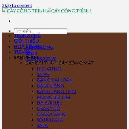
Skip to content
TRANG CHỦ
GIỚI THIỆU
HOẠT ĐỘNG
VĂN PHÒNG
TƯ VẤN
Email
SẢN PHẨM
0283 88 222 70
CÂY ĐẠI THỤ – CÂY BÓNG MÁT
LỘC VỪNG
SANH
BÀNG ĐÀI LOAN
BẰNG LĂNG
BẰNG LĂNG THÁI
MÓNG BÒ TÍM
ĐA BÚP ĐỎ
OSAKA ĐỎ
OSAKA VÀNG
SÒ ĐO CAM
SALA