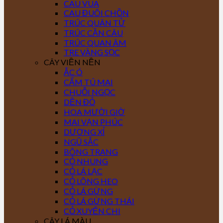
CAU VUA
CAU ĐUÔI CHỒN
TRÚC QUÂN TỬ
TRÚC CẦN CÂU
TRÚC QUAN ÂM
TRE VÀNG SỌC
CÂY VIỀN NỀN
ẮC Ó
CẨM TÚ MAI
CHUỖI NGỌC
DỀN ĐỎ
HOA MƯỜI GIỜ
MAI VẠN PHÚC
DƯƠNG XỈ
NGŨ SẮC
BÔNG TRANG
CỎ NHUNG
CỎ LÁ LẠC
CỎ LÔNG HEO
CỎ LÁ GỪNG
CỎ LÁ GỪNG THÁI
CỎ XUYẾN CHI
CÂY LÁ MÀU