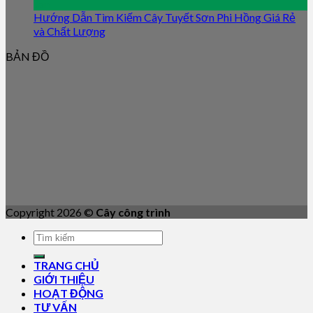
Jan
Hướng Dẫn Tìm Kiếm Cây Tuyết Sơn Phi Hồng Giá Rẻ
và Chất Lượng
BẢN ĐỒ
Copyright 2026 ©
Cây công trình
TRANG CHỦ
GIỚI THIỆU
HOẠT ĐỘNG
TƯ VẤN