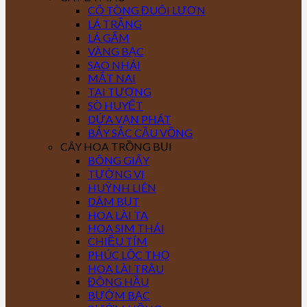
CÔ TÒNG ĐUÔI LƯƠN
LÁ TRẮNG
LÁ GẤM
VÀNG BẠC
SAO NHÁI
MẮT NAI
TAI TƯỢNG
SÒ HUYẾT
DỨA VẠN PHÁT
BẢY SẮC CẦU VỒNG
CÂY HOA TRỒNG BỤI
BÔNG GIẤY
TƯỜNG VI
HUỲNH LIÊN
DÂM BỤT
HOA LÀI TA
HOA SIM THÁI
CHIỀU TÍM
PHÚC LỘC THỌ
HOA LÀI TRÂU
ĐÔNG HẦU
BƯỚM BẠC