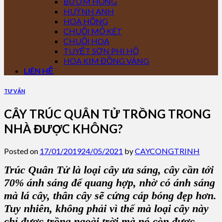
BƯỚM HỒNG
HUỲNH ANH
HOA HỒNG
CHUỐI MỎ KÉT
CHUỐI HOA
TUYẾT SƠN PHI HỒ
HOA KIM ĐỒNG VÀNG
LIÊN HỆ
TƯ VẤN
CÂY TRÚC QUÂN TỬ TRỒNG TRONG
NHÀ ĐƯỢC KHÔNG?
Posted on
17/01/2019
24/05/2021
by
CAYCONGTRINH
Trúc Quân Tử
là loại cây ưa sáng, cây cần tới
70% ánh sáng để quang hợp, nhờ có ánh sáng
mà lá cây, thân cây sẽ cứng cáp bóng đẹp hơn.
Tuy nhiên, không phải vì thế mà loại cây này
chỉ được trồng ngoài trời mà nó còn được