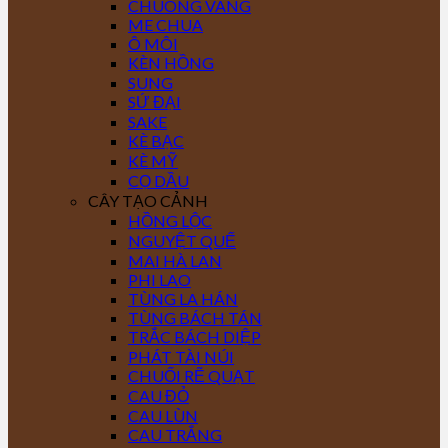
CHUÔNG VÀNG
ME CHUA
Ô MÔI
KÈN HỒNG
SUNG
SỨ ĐẠI
SAKE
KÈ BẠC
KÈ MỸ
CỌ DẦU
CÂY TẠO CẢNH
HỒNG LỘC
NGUYỆT QUẾ
MAI HÀ LAN
PHI LAO
TÙNG LA HÁN
TÙNG BÁCH TÁN
TRẮC BÁCH DIỆP
PHÁT TÀI NÚI
CHUỐI RẼ QUẠT
CAU ĐỎ
CAU LÙN
CAU TRẮNG