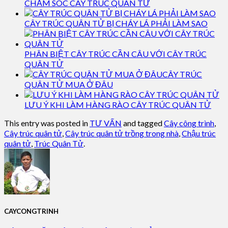
CHĂM SÓC CÂY TRÚC QUÂN TỬ
CÂY TRÚC QUÂN TỬ BỊ CHÁY LÁ PHẢI LÀM SAO
PHÂN BIỆT CÂY TRÚC CẦN CÂU VỚI CÂY TRÚC
QUÂN TỬ
CÂY TRÚC
QUÂN TỬ MUA Ở ĐÂU
LƯU Ý KHI LÀM HÀNG RÀO CÂY TRÚC QUÂN TỬ
This entry was posted in
TƯ VẤN
and tagged
Cây công trình
,
Cây trúc quân tử
,
Cây trúc quân tử trồng trong nhà
,
Chậu trúc
quân tử
,
Trúc Quân Tử
.
CAYCONGTRINH