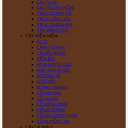
CAU VUA
CAU ĐUÔI CHỒN
TRÚC QUÂN TỬ
TRÚC CẦN CÂU
TRÚC QUAN ÂM
TRE VÀNG SỌC
CÂY VIỀN NỀN
ẮC Ó
CẨM TÚ MAI
CHUỖI NGỌC
DỀN ĐỎ
HOA MƯỜI GIỜ
MAI VẠN PHÚC
DƯƠNG XỈ
NGŨ SẮC
BÔNG TRANG
CỎ NHUNG
CỎ LÁ LẠC
CỎ LÔNG HEO
CỎ LÁ GỪNG
CỎ LÁ GỪNG THÁI
CỎ XUYẾN CHI
CÂY LÁ MÀU