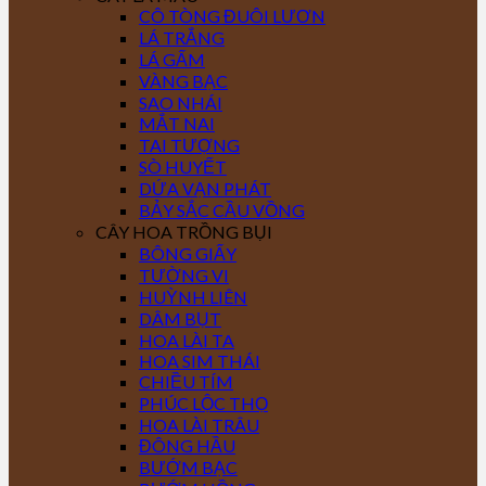
CÔ TÒNG ĐUÔI LƯƠN
LÁ TRẮNG
LÁ GẤM
VÀNG BẠC
SAO NHÁI
MẮT NAI
TAI TƯỢNG
SÒ HUYẾT
DỨA VẠN PHÁT
BẢY SẮC CẦU VỒNG
CÂY HOA TRỒNG BỤI
BÔNG GIẤY
TƯỜNG VI
HUỲNH LIÊN
DÂM BỤT
HOA LÀI TA
HOA SIM THÁI
CHIỀU TÍM
PHÚC LỘC THỌ
HOA LÀI TRÂU
ĐÔNG HẦU
BƯỚM BẠC