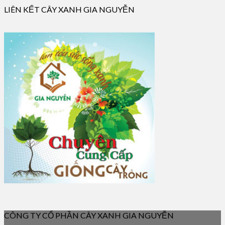
LIÊN KẾT CÂY XANH GIA NGUYỄN
CÔNG TY CỔ PHẦN CÂY XANH GIA NGUYỄN