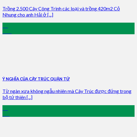
Trồng 2.500 Cây Công Trình các loại và trồng 420m2 Cỏ
Nhung cho anh Hải ở [...]
09
Mar
Ý NGHĨA CỦA CÂY TRÚC QUÂN TỬ
Từ ngàn xưa không ngẫu nhiên mà Cây Trúc được đứng trong
bộ tứ thiên [...]
31
Jan