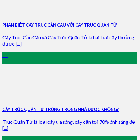
PHÂN BIỆT CÂY TRÚC CẦN CÂU VỚI CÂY TRÚC QUÂN TỬ
Cây Trúc Cần Câu và Cây Trúc Quân Tử là hai loại cây thường
được [...]
21
Jan
CÂY TRÚC QUÂN TỬ TRỒNG TRONG NHÀ ĐƯỢC KHÔNG?
Trúc Quân Tử là loại cây ưa sáng, cây cần tới 70% ánh sáng để
[...]
17