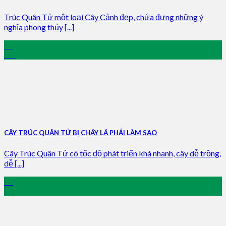
Trúc Quân Tử một loại Cây Cảnh đẹp, chứa đựng những ý
nghĩa phong thủy [...]
16
Jan
CÂY TRÚC QUÂN TỬ BỊ CHÁY LÁ PHẢI LÀM SAO
Cây Trúc Quân Tử có tốc độ phát triển khá nhanh, cây dễ trồng,
dễ [...]
16
Jan