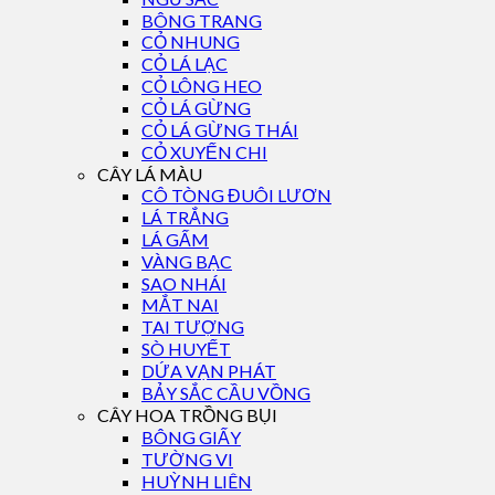
BÔNG TRANG
CỎ NHUNG
CỎ LÁ LẠC
CỎ LÔNG HEO
CỎ LÁ GỪNG
CỎ LÁ GỪNG THÁI
CỎ XUYẾN CHI
CÂY LÁ MÀU
CÔ TÒNG ĐUÔI LƯƠN
LÁ TRẮNG
LÁ GẤM
VÀNG BẠC
SAO NHÁI
MẮT NAI
TAI TƯỢNG
SÒ HUYẾT
DỨA VẠN PHÁT
BẢY SẮC CẦU VỒNG
CÂY HOA TRỒNG BỤI
BÔNG GIẤY
TƯỜNG VI
HUỲNH LIÊN