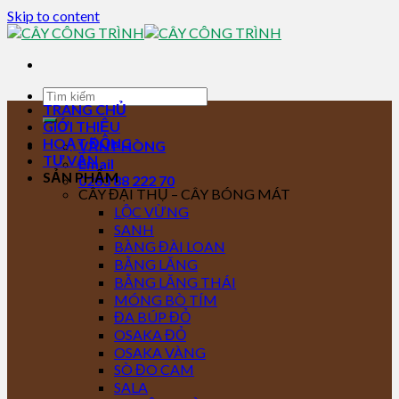
Skip to content
TRANG CHỦ
GIỚI THIỆU
HOẠT ĐỘNG
VĂN PHÒNG
TƯ VẤN
Email
SẢN PHẨM
0283 88 222 70
CÂY ĐẠI THỤ – CÂY BÓNG MÁT
LỘC VỪNG
SANH
BÀNG ĐÀI LOAN
BẰNG LĂNG
BẰNG LĂNG THÁI
MÓNG BÒ TÍM
ĐA BÚP ĐỎ
OSAKA ĐỎ
OSAKA VÀNG
SÒ ĐO CAM
SALA