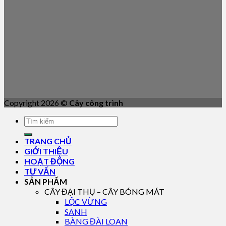
Copyright 2026 ©
Cây công trình
TRANG CHỦ
GIỚI THIỆU
HOẠT ĐỘNG
TƯ VẤN
SẢN PHẨM
CÂY ĐẠI THỤ – CÂY BÓNG MÁT
LỘC VỪNG
SANH
BÀNG ĐÀI LOAN