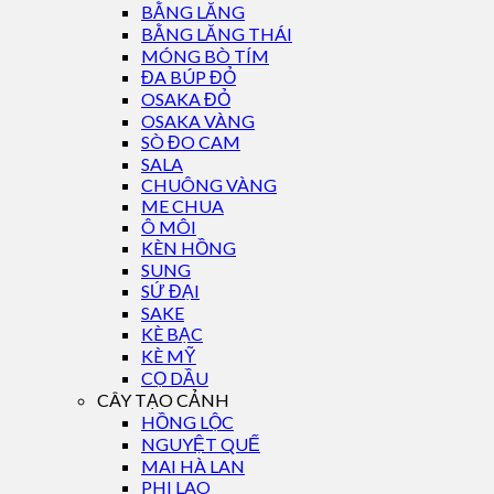
BẰNG LĂNG
BẰNG LĂNG THÁI
MÓNG BÒ TÍM
ĐA BÚP ĐỎ
OSAKA ĐỎ
OSAKA VÀNG
SÒ ĐO CAM
SALA
CHUÔNG VÀNG
ME CHUA
Ô MÔI
KÈN HỒNG
SUNG
SỨ ĐẠI
SAKE
KÈ BẠC
KÈ MỸ
CỌ DẦU
CÂY TẠO CẢNH
HỒNG LỘC
NGUYỆT QUẾ
MAI HÀ LAN
PHI LAO