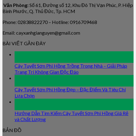
Văn Phòng:
Số 61, Đường số 12, Khu Đô Thị Vạn Phúc, P. Hiệp
Bình Phước, Q. Thủ Đức, Tp. HCM
Phone: 02838822270 – Hotline: 0916709468
Email: cayxanhgianguyen@gmail.com
BÀI VIẾT GẦN ĐÂY
09
Jan
Cây Tuyết Sơn Phi Hồng Trồng Trong Nhà – Giải Pháp
Trang Trí Không Gian Độc Đáo
09
Jan
Cây Tuyết Sơn Phi Hồng Đẹp – Đặc Điểm Và Tiêu Chí
Lựa Chọn
09
Jan
Hướng Dẫn Tìm Kiếm Cây Tuyết Sơn Phi Hồng Giá Rẻ
và Chất Lượng
BẢN ĐỒ