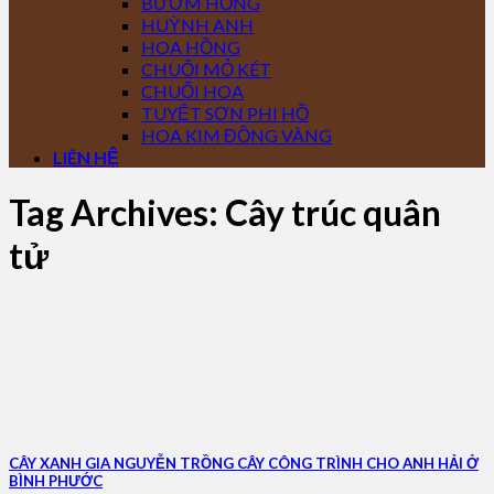
BƯỚM HỒNG
HUỲNH ANH
HOA HỒNG
CHUỐI MỎ KÉT
CHUỐI HOA
TUYẾT SƠN PHI HỒ
HOA KIM ĐỒNG VÀNG
LIÊN HỆ
Tag Archives:
Cây trúc quân
tử
CÂY XANH GIA NGUYỄN TRỒNG CÂY CÔNG TRÌNH CHO ANH HẢI Ở
BÌNH PHƯỚC