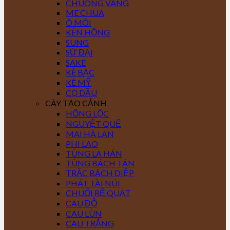
CHUÔNG VÀNG
ME CHUA
Ô MÔI
KÈN HỒNG
SUNG
SỨ ĐẠI
SAKE
KÈ BẠC
KÈ MỸ
CỌ DẦU
CÂY TẠO CẢNH
HỒNG LỘC
NGUYỆT QUẾ
MAI HÀ LAN
PHI LAO
TÙNG LA HÁN
TÙNG BÁCH TÁN
TRẮC BÁCH DIỆP
PHÁT TÀI NÚI
CHUỐI RẼ QUẠT
CAU ĐỎ
CAU LÙN
CAU TRẮNG