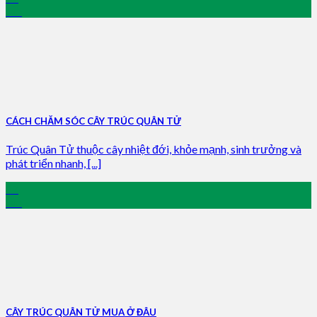
Jan
CÁCH CHĂM SÓC CÂY TRÚC QUÂN TỬ
Trúc Quân Tử thuộc cây nhiệt đới, khỏe mạnh, sinh trưởng và
phát triển nhanh, [...]
17
Jan
CÂY TRÚC QUÂN TỬ MUA Ở ĐÂU