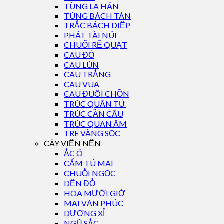
TÙNG LA HÁN
TÙNG BÁCH TÁN
TRẮC BÁCH DIỆP
PHÁT TÀI NÚI
CHUỐI RẼ QUẠT
CAU ĐỎ
CAU LÙN
CAU TRẮNG
CAU VUA
CAU ĐUÔI CHỒN
TRÚC QUÂN TỬ
TRÚC CẦN CÂU
TRÚC QUAN ÂM
TRE VÀNG SỌC
CÂY VIỀN NỀN
ẮC Ó
CẨM TÚ MAI
CHUỖI NGỌC
DỀN ĐỎ
HOA MƯỜI GIỜ
MAI VẠN PHÚC
DƯƠNG XỈ
NGŨ SẮC