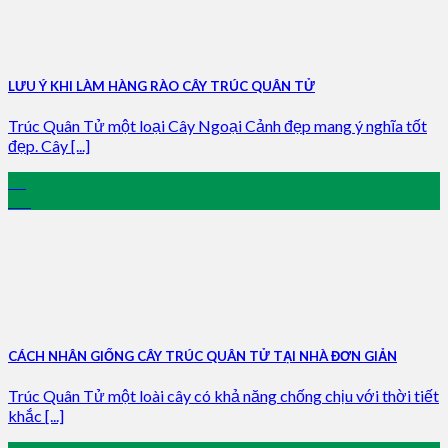
LƯU Ý KHI LÀM HÀNG RÀO CÂY TRÚC QUÂN TỬ
Trúc Quân Tử một loại Cây Ngoại Cảnh đẹp mang ý nghĩa tốt
đẹp. Cây [...]
15
Jan
CÁCH NHÂN GIỐNG CÂY TRÚC QUÂN TỬ TẠI NHÀ ĐƠN GIẢN
Trúc Quân Tử một loài cây có khả năng chống chịu với thời tiết
khắc [...]