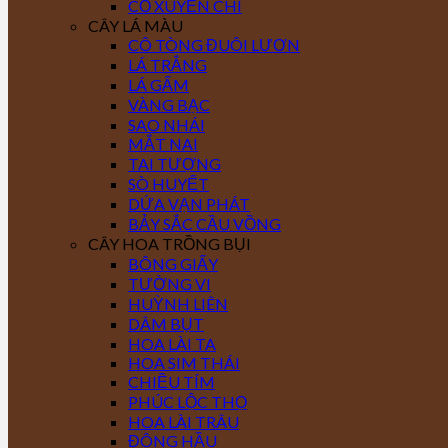
CỎ XUYẾN CHI
CÂY LÁ MÀU
CÔ TÒNG ĐUÔI LƯƠN
LÁ TRẮNG
LÁ GẤM
VÀNG BẠC
SAO NHÁI
MẮT NAI
TAI TƯỢNG
SÒ HUYẾT
DỨA VẠN PHÁT
BẢY SẮC CẦU VỒNG
CÂY HOA TRỒNG BỤI
BÔNG GIẤY
TƯỜNG VI
HUỲNH LIÊN
DÂM BỤT
HOA LÀI TA
HOA SIM THÁI
CHIỀU TÍM
PHÚC LỘC THỌ
HOA LÀI TRÂU
ĐÔNG HẦU