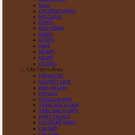
SALA
CHUÔNG VÀNG
ME CHUA
Ô MÔI
KÈN HỒNG
SUNG
SỨ ĐẠI
SAKE
KÈ BẠC
KÈ MỸ
CỌ DẦU
CÂY TẠO CẢNH
HỒNG LỘC
NGUYỆT QUẾ
MAI HÀ LAN
PHI LAO
TÙNG LA HÁN
TÙNG BÁCH TÁN
TRẮC BÁCH DIỆP
PHÁT TÀI NÚI
CHUỐI RẼ QUẠT
CAU ĐỎ
CAU LÙN