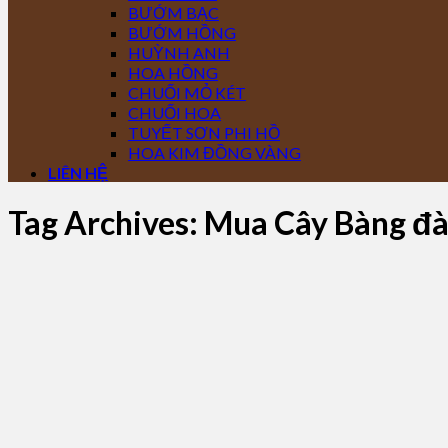
BƯỚM BẠC
BƯỚM HỒNG
HUỲNH ANH
HOA HỒNG
CHUỐI MỎ KÉT
CHUỐI HOA
TUYẾT SƠN PHI HỒ
HOA KIM ĐỒNG VÀNG
LIÊN HỆ
Tag Archives:
Mua Cây Bàng đà