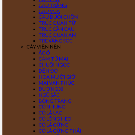
CAU TRẮNG
CAU VUA
CAU ĐUÔI CHỒN
TRÚC QUÂN TỬ
TRÚC CẦN CÂU
TRÚC QUAN ÂM
TRE VÀNG SỌC
CÂY VIỀN NỀN
ẮC Ó
CẨM TÚ MAI
CHUỖI NGỌC
DỀN ĐỎ
HOA MƯỜI GIỜ
MAI VẠN PHÚC
DƯƠNG XỈ
NGŨ SẮC
BÔNG TRANG
CỎ NHUNG
CỎ LÁ LẠC
CỎ LÔNG HEO
CỎ LÁ GỪNG
CỎ LÁ GỪNG THÁI