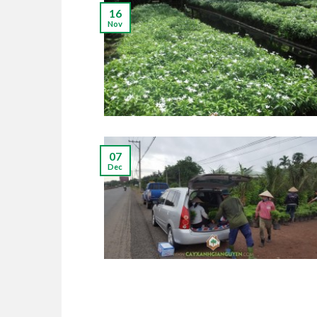
16
Nov
07
Dec