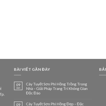
BÀI VIẾT GẦN ĐÂY
BẢ
Cây Tuyết Sơn Phi Hồng Trồng Trong
09
ị
Jan
Nhà – Giải Pháp Trang Trí Không Gian
Độc Đáo
Tp.
Cây Tuyết Sơn Phi Hồng Đẹp – Đặc
09