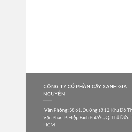
CÔNG TY CỔ PHẦN CÂY XANH GIA
NGUYỄN
Văn Phòng:
Số 61, Đường số 12, Khu Đô Th
Vạn Phúc, P. Hiệp Bình Phước, Q. Thủ Đức, 
HCM